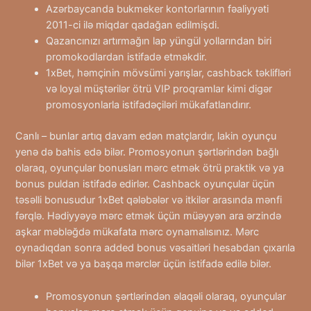
Azərbaycanda bukmeker kontorlarının fəaliyyəti
2011-ci ilə miqdar qadağan edilmişdi.
Qazancınızı artırmağın lap yüngül yollarından biri
promokodlardan istifadə etməkdir.
1xBet, həmçinin mövsümi yarışlar, cashback təklifləri
və loyal müştərilər ötrü VIP proqramlar kimi digər
promosyonlarla istifadəçiləri mükafatlandırır.
Canlı – bunlar artıq davam edən matçlardır, lakin oyunçu
yenə də bahis edə bilər. Promosyonun şərtlərindən bağlı
olaraq, oyunçular bonusları mərc etmək ötrü praktik və ya
bonus puldan istifadə edirlər. Cashback oyunçular üçün
təsəlli bonusudur 1xBet qələbələr və itkilər arasında mənfi
fərqlə. Hədiyyəyə mərc etmək üçün müəyyən ara ərzində
aşkar məbləğdə mükafata mərc oynamalısınız. Mərc
oynadıqdan sonra added bonus vəsaitləri hesabdan çıxarıla
bilər 1xBet və ya başqa mərclər üçün istifadə edilə bilər.
Promosyonun şərtlərindən əlaqəli olaraq, oyunçular