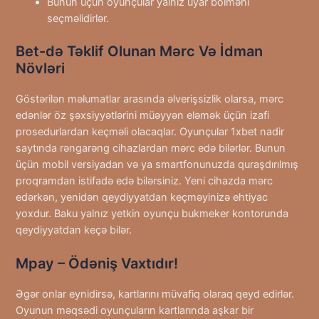
Bunun üçün oyunçular yalnız uyar bölməni
seçməlidirlər.
Bet-də Təklif Olunan Mərc Və İdman
Növləri
Göstərilən məlumatlar arasında əlverişsizlik olarsa, mərc
edənlər öz şəxsiyyətlərini müəyyən eləmək üçün izafi
prosedurlardan keçməli olacaqlar. Oyunçular 1xbet nadir
saytında rəngarəng cihazlardan mərc edə bilərlər. Bunun
üçün mobil versiyadan və ya smartfonunuzda quraşdırılmış
proqramdan istifadə edə bilərsiniz. Yeni cihazda mərc
edərkən, yenidən qeydiyyatdan keçməyinizə ehtiyac
yoxdur. Baku yalnız yetkin oyunçu bukmeker kontorunda
qeydiyyatdan keçə bilər.
Mpay – Ödəniş Vaxtıdır!
Əgər onlar eynidirsə, kartlarını müvafiq olaraq qeyd edirlər.
Oyunun məqsədi oyunçuların kartlarında aşkar bir