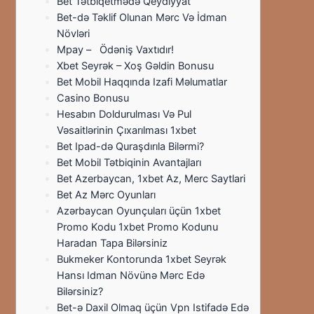
Bet Tətbiqetmədə Qeydiyyat
Bet-də Təklif Olunan Mərc Və İdman
Növləri
Mpay – Ödəniş Vaxtıdır!
Xbet Seyrək – Xoş Gəldin Bonusu
Bet Mobil Haqqında Izafi Məlumatlar
Casino Bonusu
Hesabın Doldurulması Və Pul
Vəsaitlərinin Çıxarılması 1xbet
Bet Ipad-də Quraşdırıla Bilərmi?
Bet Mobil Tətbiqinin Avantajları
Bet Azerbaycan, 1xbet Az, Merc Saytlari
Bet Az Mərc Oyunları
Azərbaycan Oyunçuları üçün 1xbet
Promo Kodu 1xbet Promo Kodunu
Haradan Tapa Bilərsiniz
Bukmeker Kontorunda 1xbet Seyrək
Hansı Idman Növünə Mərc Edə
Bilərsiniz?
Bet-ə Daxil Olmaq üçün Vpn Istifadə Edə