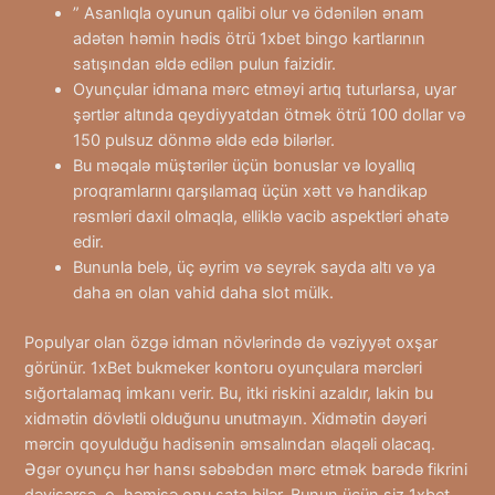
” Asanlıqla oyunun qalibi olur və ödənilən ənam
adətən həmin hədis ötrü 1xbet bingo kartlarının
satışından əldə edilən pulun faizidir.
Oyunçular idmana mərc etməyi artıq tuturlarsa, uyar
şərtlər altında qeydiyyatdan ötmək ötrü 100 dollar və
150 ​​pulsuz dönmə əldə edə bilərlər.
Bu məqalə müştərilər üçün bonuslar və loyallıq
proqramlarını qarşılamaq üçün xətt və handikap
rəsmləri daxil olmaqla, elliklə vacib aspektləri əhatə
edir.
Bununla belə, üç əyrim və seyrək sayda altı və ya
daha ən olan vahid daha slot mülk.
Populyar olan özgə idman növlərində də vəziyyət oxşar
görünür. 1xBet bukmeker kontoru oyunçulara mərcləri
sığortalamaq imkanı verir. Bu, itki riskini azaldır, lakin bu
xidmətin dövlətli olduğunu unutmayın. Xidmətin dəyəri
mərcin qoyulduğu hadisənin əmsalından əlaqəli olacaq.
Əgər oyunçu hər hansı səbəbdən mərc etmək barədə fikrini
dəyişərsə, o, həmişə onu sata bilər. Bunun üçün siz 1xbet