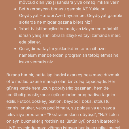
mövcud olan yaxşı şanslara yiyə olmaq imkanı verir.
Bet Azerbaycan bonusu gamble AZ Yukle or
Qeydiyyat – .mobi Azerbaycan bet Qeydiyyat gamble
slotlarda nə miqdar qazana bilərsiniz?
1xbet tv istifadəçiləri bu matçları izləyərkən müxtəlif
idman yarışlarını obrazli izləyə və tayı zamanda mərc
edə bilərlər.
Quraşdırma faylını yüklədikdən sonra cihazın
naməlum mənbələrdən proqramları tətbiq etməsinə
icazə verməlisiniz.
Burada hər bir, hətta lap inadcıl azarkeş belə mərc düzmək
ötrü mütləq özünə maraqlı olan bir zolaq tapacaqdır. Hər
günəş xətdə həm uzun populyarlıq qazanan, həm də
təcrübəli pərəstişkarlar üçün mindən artıq hadisə təqdim
edilir. Futbol, xokkey, biatlon, beysbol, boks, stolüstü
tennis, snuker, velosiped idmanı, su polosu və ən sayda
televiziya proqramı – “Ekstrasenslərin döyüşü”, “Nə? Lakin
onlayn bukmeker şirkətinin əsl üstünlüyü ondan ibarətdir ki,
LIVE reyimində mərc yiğmaq istəyən hər kəsə unikal macal