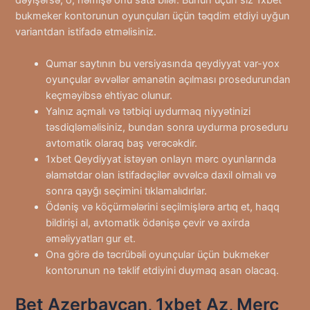
bukmeker kontorunun oyunçuları üçün təqdim etdiyi uyğun
variantdan istifadə etməlisiniz.
Qumar saytının bu versiyasında qeydiyyat var-yox
oyunçular əvvəllər əmanətin açılması prosedurundan
keçməyibsə ehtiyac olunur.
Yalnız açmalı və tətbiqi uydurmaq niyyətinizi
təsdiqləməlisiniz, bundan sonra uydurma proseduru
avtomatik olaraq baş verəcəkdir.
1xbet Qeydiyyat istəyən onlayn mərc oyunlarında
əlamətdar olan istifadəçilər əvvəlcə daxil olmalı və
sonra qayğı seçimini tıklamalıdırlar.
Ödəniş və köçürmələrini seçilmişlərə artıq et, haqq
bildirişi al, avtomatik ödənişə çevir və axirda
əməliyyatları gur et.
Ona görə də təcrübəli oyunçular üçün bukmeker
kontorunun nə təklif etdiyini duymaq asan olacaq.
Bet Azerbaycan, 1xbet Az, Merc