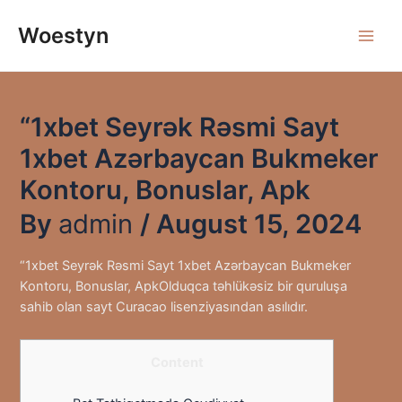
Skip
to
Woestyn
Main
content
Men
“1xbet Seyrək Rəsmi Sayt
1xbet Azərbaycan Bukmeker
Kontoru, Bonuslar, Apk
By
admin
/
August 15, 2024
“1xbet Seyrək Rəsmi Sayt 1xbet Azərbaycan Bukmeker
Kontoru, Bonuslar, Apk
Olduqca təhlükəsiz bir quruluşa
sahib olan sayt Curacao lisenziyasından asılıdır.
Content