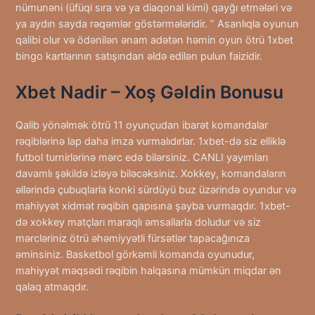
nümunəni (üfüqi sıra və ya diaqonal kimi) qayğı etmələri və
ya aydın sayda rəqəmlər göstərmələridir. ” Asanlıqla oyunun
qalibi olur və ödənilən ənam adətən həmin oyun ötrü 1xbet
bingo kartlarının satışından əldə edilən pulun faizidir.
Xbet Nadir – Xoş Gəldin Bonusu
Qalib yönəlmək ötrü 11 oyunçudan ibarət komandalar
rəqiblərinə lap daha imza vurmalıdırlar. 1xbet-də siz elliklə
futbol turnirlərinə mərc edə bilərsiniz. CANLI yayımları
davamlı şəkildə izləyə biləcəksiniz. Xokkey, komandaların
əllərində çubuqlarla konki sürdüyü buz üzərində oyundur və
mahiyyət xidmət rəqibin qapısına şayba vurmaqdır. 1xbet-
də xokkey matçları maraqlı əmsallarla doludur və siz
mərcləriniz ötrü əhəmiyyətli fürsətlər tapacağınıza
əminsiniz. Basketbol görkəmli komanda oyunudur,
mahiyyət məqsədi rəqibin halqasına mümkün miqdar ən
qalaq atmaqdır.