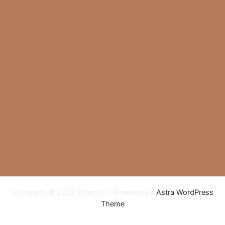
Copyright © 2026 Woestyn | Powered by
Astra WordPress
Theme