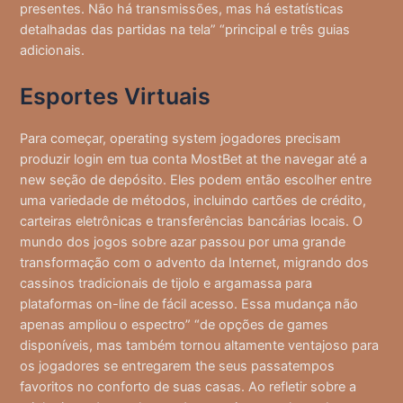
presentes. Não há transmissões, mas há estatísticas
detalhadas das partidas na tela” “principal e três guias
adicionais.
Esportes Virtuais
Para começar, operating system jogadores precisam
produzir login em tua conta MostBet at the navegar até a
new seção de depósito. Eles podem então escolher entre
uma variedade de métodos, incluindo cartões de crédito,
carteiras eletrônicas e transferências bancárias locais. O
mundo dos jogos sobre azar passou por uma grande
transformação com o advento da Internet, migrando dos
cassinos tradicionais de tijolo e argamassa para
plataformas on-line de fácil acesso. Essa mudança não
apenas ampliou o espectro” “de opções de games
disponíveis, mas também tornou altamente ventajoso para
os jogadores se entregarem the seus passatempos
favoritos no conforto de suas casas. Ao refletir sobre a