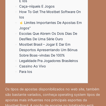
E Ios
Caça-níqueis E Jogos
How To Get The Mostbet Software On
Ios
Limites Importantes De Apostas Em
Jogos”
Escolas Que Abrem Os Dois Dias De
Desfiles De Uma Série Ouro
Mostbet Brasil – Jogar E Dar Em
Desportos Apresentando Um Bónus
Sobre Boas-vindas De 100%
Legalidade Pra Jogadores Brasileiros
Cassino Ao Vivo
Para Ios
Os tipos de apostas disponibilizados no web site, também
são bastante variados, conheça operating system tipos de
apostas mais influentes nos principais esportes da
Mostbet Brasil. A opção de apostas no totalizador está