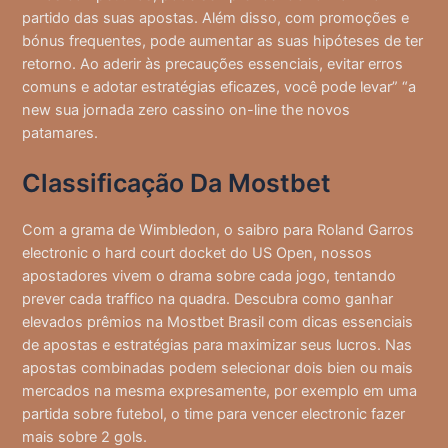
partido das suas apostas. Além disso, com promoções e
bónus frequentes, pode aumentar as suas hipóteses de ter
retorno. Ao aderir às precauções essenciais, evitar erros
comuns e adotar estratégias eficazes, você pode levar” “a
new sua jornada zero cassino on-line the novos
patamares.
Classificação Da Mostbet
Com a grama de Wimbledon, o saibro para Roland Garros
electronic o hard court docket do US Open, nossos
apostadores vivem o drama sobre cada jogo, tentando
prever cada traffico na quadra. Descubra como ganhar
elevados prêmios na Mostbet Brasil com dicas essenciais
de apostas e estratégias para maximizar seus lucros. Nas
apostas combinadas podem selecionar dois bien ou mais
mercados na mesma expresamente, por exemplo em uma
partida sobre futebol, o time para vencer electronic fazer
mais sobre 2 gols.