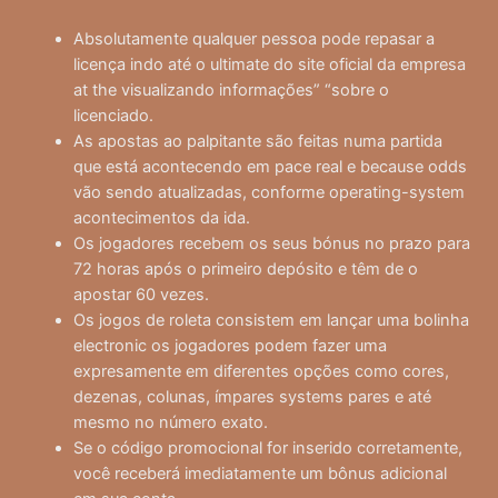
Absolutamente qualquer pessoa pode repasar a
licença indo até o ultimate do site oficial da empresa
at the visualizando informações” “sobre o
licenciado.
As apostas ao palpitante são feitas numa partida
que está acontecendo em pace real e because odds
vão sendo atualizadas, conforme operating-system
acontecimentos da ida.
Os jogadores recebem os seus bónus no prazo para
72 horas após o primeiro depósito e têm de o
apostar 60 vezes.
Os jogos de roleta consistem em lançar uma bolinha
electronic os jogadores podem fazer uma
expresamente em diferentes opções como cores,
dezenas, colunas, ímpares systems pares e até
mesmo no número exato.
Se o código promocional for inserido corretamente,
você receberá imediatamente um bônus adicional