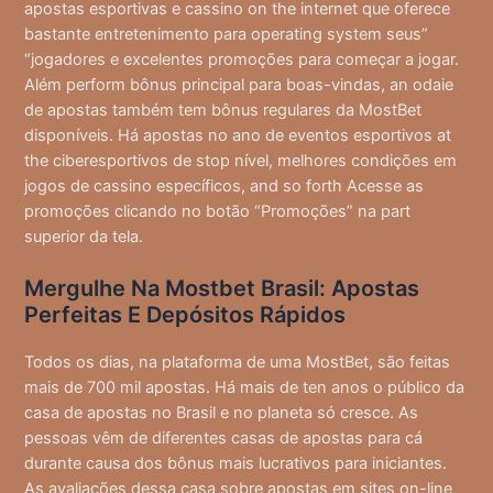
apostas esportivas e cassino on the internet que oferece
bastante entretenimento para operating system seus”
“jogadores e excelentes promoções para começar a jogar.
Além perform bônus principal para boas-vindas, an odaie
de apostas também tem bônus regulares da MostBet
disponíveis. Há apostas no ano de eventos esportivos at
the ciberesportivos de stop nível, melhores condições em
jogos de cassino específicos, and so forth Acesse as
promoções clicando no botão “Promoções” na part
superior da tela.
Mergulhe Na Mostbet Brasil: Apostas
Perfeitas E Depósitos Rápidos
Todos os dias, na plataforma de uma MostBet, são feitas
mais de 700 mil apostas. Há mais de ten anos o público da
casa de apostas no Brasil e no planeta só cresce. As
pessoas vêm de diferentes casas de apostas para cá
durante causa dos bônus mais lucrativos para iniciantes.
As avaliações dessa casa sobre apostas em sites on-line