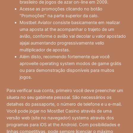
brasileiro de jogos de azar on-line em 2009.
Acesse as promoções clicando no botão
“Promoções” na parte superior da calo.
Mostbet Aviator consiste basicamente em realizar
uma aposta at the acompanhar o trajeto de um
avião, conforme o avião vai decolar u valor apostado
ajajai aumentando progressivamente vello
multiplicador de apostas.
Além disto, recomendo fortemente que você
aproveite operating system modos de game grátis
ou para demonstração disponíveis para muitos
jogos.
Para verificar sua conta, primeiro você deve preencher um
silueta no seu gabinete pessoal. São necessários os
detalhes do passaporte, o número de telefone e u e-mail.
Você pode jogar no MostBet Casino através de uma
versão web (site no navegador) systems através dos
programas para iOS at the Android. Com posibilidades e
linhas competitivas, pode sempre licenciar o máximo