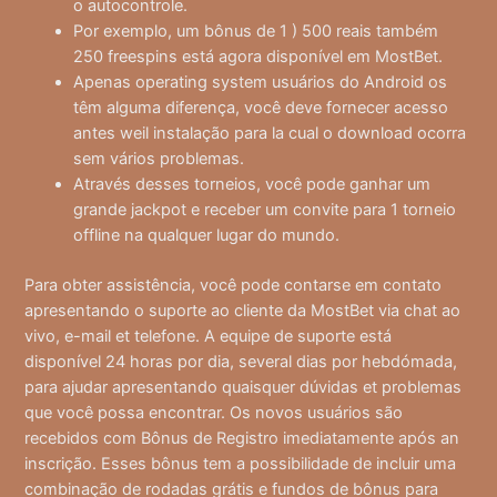
o autocontrole.
Por exemplo, um bônus de 1 ) 500 reais também
250 freespins está agora disponível em MostBet.
Apenas operating system usuários do Android os
têm alguma diferença, você deve fornecer acesso
antes weil instalação para la cual o download ocorra
sem vários problemas.
Através desses torneios, você pode ganhar um
grande jackpot e receber um convite para 1 torneio
offline na qualquer lugar do mundo.
Para obter assistência, você pode contarse em contato
apresentando o suporte ao cliente da MostBet via chat ao
vivo, e-mail et telefone. A equipe de suporte está
disponível 24 horas por dia, several dias por hebdómada,
para ajudar apresentando quaisquer dúvidas et problemas
que você possa encontrar. Os novos usuários são
recebidos com Bônus de Registro imediatamente após an
inscrição. Esses bônus tem a possibilidade de incluir uma
combinação de rodadas grátis e fundos de bônus para