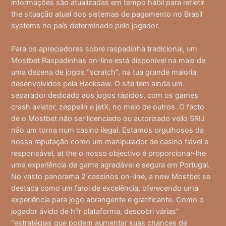
informações são atualizadas em tempo hábil para refletir
the situação atual dos sistemas de pagamento no Brasil
systems no país determinado pelo jogador.
Para os apreciadores sobre raspadinha tradicional, um
Mostbet Raspadinhas on-line está disponível na mais de
uma dezena de jogos “scratch”, na tua grande maioria
desenvolvidos pela Hacksaw. O site tem ainda um
separador dedicado aos jogos rápidos, com os games
crash aviator, zeppelin e jetX, no meio de outros. O facto
de o Mostbet não ser licenciado ou autorizado vello SRIJ
não um torna num casino ilegal. Estamos orgulhosos da
nossa reputação como um manipulador de casino fiável e
responsável, at the o nosso objectivo é proporcionar-lhe
uma experiência de game agradável e segura em Portugal.
No vasto panorama 2 cassinos on-line, a new Mostbet se
destaca como um farol de excelência, oferecendo uma
experiência para jogo abrangente e gratificante. Como o
jogador ávido de h?r plataforma, descobri várias”
“estratégias que podem aumentar suas chances de