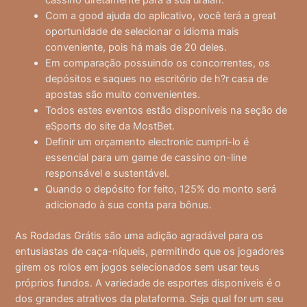
Com a good ajuda do aplicativo, você terá a great
oportunidade de selecionar o idioma mais
conveniente, pois há mais de 20 deles.
Em comparação possuindo os concorrentes, os
depósitos e saques no escritório de h?r casa de
apostas são muito convenientes.
Todos estes eventos estão disponíveis na seção de
eSports do site da MostBet.
Definir um orçamento electronic cumpri-lo é
essencial para um game de cassino on-line
responsável e sustentável.
Quando o depósito for feito, 125% do monto será
adicionado à sua conta para bônus.
As Rodadas Grátis são uma adição agradável para os
entusiastas de caça-níqueis, permitindo que os jogadores
girem os rolos em jogos selecionados sem usar teus
próprios fundos. A variedade de esportes disponíveis é o
dos grandes atrativos da plataforma. Seja qual for um seu