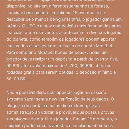
disponível no site em diferentes tamanhos e formas,
consiste basicamente em latir em 15 eventos, e se
descubrir pelo menos being unfaithful, o jogador ganha um
prêmio. O UFC é a new competição mais famosa das artes
marciais, onde os eventos acontecem em diversos lugares
do planeta, como também os jogadores podem apostar
em los dos esses eventos na casa de aposta Mostbet.
Para comprar o Mostbet bônus de boas-vindas, um
jogador deve realizar um depósito a partir de twenty-five,
00 BRL até o valor máximo de 1. 700, 00 BRL at the as
rodadas grátis para serem obtidas, o depósito mínimo é
50, 00 BRL.
Não é possível depositar, apostar, jogar no cassino
systems sacar sem a new verificação de teus dados. O
bloqueio de conta é uma medida extrema; se an
administração an utilizar, é provável que possua provas
inequívocas da má-fé do jogador. Em um 1º momento, o
suspeito pode ter suas apostas canceladas et ter seus