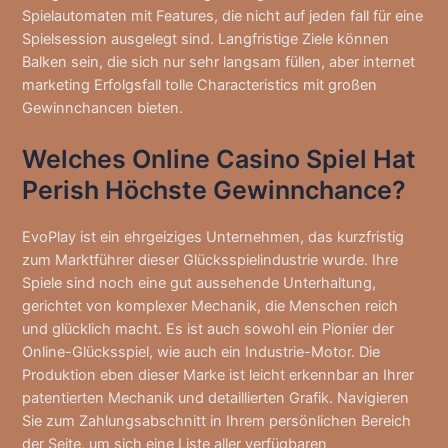
Spielautomaten mit Features, die nicht auf jeden fall für eine
Spielsession ausgelegt sind. Langfristige Ziele können
Balken sein, die sich nur sehr langsam füllen, aber internet
marketing Erfolgsfall tolle Characteristics mit großen
Gewinnchancen bieten.
Welches Online Casino Spiel Hat
Perish Höchste Gewinnchance?
EvoPlay ist ein ehrgeiziges Unternehmen, das kurzfristig
zum Marktführer dieser Glücksspielindustrie wurde. Ihre
Spiele sind noch eine gut aussehende Unterhaltung,
gerichtet von komplexer Mechanik, die Menschen reich
und glücklich macht. Es ist auch sowohl ein Pionier der
Online-Glücksspiel, wie auch ein Industrie-Motor. Die
Produktion eben dieser Marke ist leicht erkennbar an Ihrer
patentierten Mechanik und detaillierten Grafik. Navigieren
Sie zum Zahlungsabschnitt in Ihrem persönlichen Bereich
der Seite, um sich eine Liste aller verfügbaren