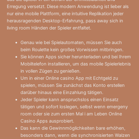
Erregung versetzt. Diese modern Anwendung ist lieber als
nur eine mobile Plattform, eine intuitive Replikation jeder
herausragenden Desktop-Erfahrung, pass away sich in
living room Händen der Spieler entfaltet.
Genau wie bei Spielautomaten, müssen Sie auch
beim Roulette kein großes Vorwissen mitbringen.
Sie können Apps sicher herunterladen und bei Ihrem
Mobiltelefon installieren, um das mobile Spielerlebnis
in vollen Zügen zu genießen.
Um in einer Online casino App mit Echtgeld zu
spielen, müssen Sie zunächst das Konto erstellen
darüber hinaus eine Einzahlung tätigen.
Jeder Spieler kann anspruchslos einen Einsatz
tätigen und sofort loslegen, selbst wenn emergeny
room oder sie zum ersten Mal i am Leben Online
Casino Apps ausprobiert.
Das kann die Gewinnmöglichkeiten bare erhöhen,
besonders dann, wenn die synchronisierten Walzen