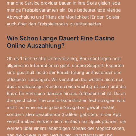
manche Service provider bauen in ihre Slots gleich jede
menge Freispielvarianten ein. Das bedeutet jede Menge
Abwechslung und ?fters die Möglichkeit für den Spieler,
auch über den Freispielmodus zu entscheiden.
Wie Schon Lange Dauert Eine Casino
Online Auszahlung?
Ob es 1 technische Unterstützung, Bonusanfragen oder
allgemeine Informationen geht, unsere Support-Experten
sind geschult inside der Bereitstellung umfassender und
effizienter Lösungen. Wir verstehen bei weitem nicht nur,
dass erstklassiger Kundenservice wichtig ist auch und die
Basis für Vertrauen darüber hinaus Zufriedenheit ist. Durch
die geschickte The use fortschrittlicher Technologien wird
nicht nur eine reibungslose Navigation gewährleistet,
sondern atemberaubende Grafiken geboten. In der App
verschmelzen wirklich nicht einfach nur Spieloptionen; sie
werden über einem lebendigen Mosaik der Möglichkeiten,
das die Spieler in ein Gefühl der Unmittelbarkeit und