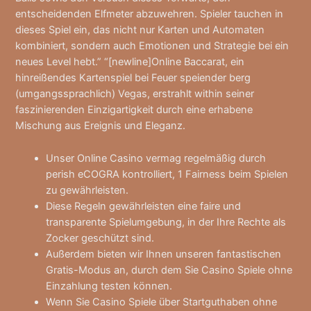
entscheidenden Elfmeter abzuwehren. Spieler tauchen in
dieses Spiel ein, das nicht nur Karten und Automaten
kombiniert, sondern auch Emotionen und Strategie bei ein
neues Level hebt.” “[newline]Online Baccarat, ein
hinreißendes Kartenspiel bei Feuer speiender berg
(umgangssprachlich) Vegas, erstrahlt within seiner
faszinierenden Einzigartigkeit durch eine erhabene
Mischung aus Ereignis und Eleganz.
Unser Online Casino vermag regelmäßig durch
perish eCOGRA kontrolliert, 1 Fairness beim Spielen
zu gewährleisten.
Diese Regeln gewährleisten eine faire und
transparente Spielumgebung, in der Ihre Rechte als
Zocker geschützt sind.
Außerdem bieten wir Ihnen unseren fantastischen
Gratis-Modus an, durch dem Sie Casino Spiele ohne
Einzahlung testen können.
Wenn Sie Casino Spiele über Startguthaben ohne