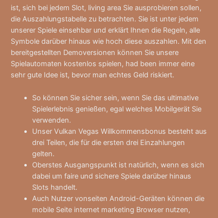
ist, sich bei jedem Slot, living area Sie ausprobieren sollen,
die Auszahlungstabelle zu betrachten. Sie ist unter jedem
unserer Spiele einsehbar und erklärt Ihnen die Regeln, alle
Symbole darüber hinaus wie hoch diese auszahlen. Mit den
bereitgestellten Demoversionen können Sie unsere
Spielautomaten kostenlos spielen, had been immer eine
sehr gute Idee ist, bevor man echtes Geld riskiert.
So können Sie sicher sein, wenn Sie das ultimative
Spielerlebnis genießen, egal welches Mobilgerät Sie
verwenden.
Unser Vulkan Vegas Willkommensbonus besteht aus
drei Teilen, die für die ersten drei Einzahlungen
gelten.
Oberstes Ausgangspunkt ist natürlich, wenn es sich
dabei um faire und sichere Spiele darüber hinaus
Slots handelt.
Auch Nutzer vonseiten Android-Geräten können die
mobile Seite internet marketing Browser nutzen,