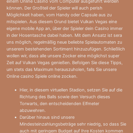
einem Online Casino vom Computer ausgeführt werden
können. Der Großteil der Spieler will auch perish
Möglichkeit haben, vom Handy oder Capsule aus zu
mitspielen. Aus diesem Grund bietet Vulkan Vegas eine
eigene mobile App an, über der Spieler dein Casino immer
in der Hosentasche dabei haben. Mit dem Ansatz ist sera
uns möglich, regelmäßig neue beliebte Spielautomaten zu
unserem bestehenden Sortiment hinzuzufügen. Schließlich
wollen wir, dass alle unsere Zocker eine möglichst super
Zeit auf Vulkan Vegas genießen. Befolgen Sie diese Tipps,
um stets das Maximum herauszuholen, falls Sie unsere
Online casino Spiele online zocken.
Hier, in diesem virtuellen Stadion, setzen Sie auf die
Richtung des Balls sowie den Versuch dieses
Torwarts, den entscheidenden Elfmeter
abzuwehren.
Darüber hinaus sind unsere
Mindesteinzahlungsbeträge sehr niedrig, so dass Sie
auch mit geringem Budget auf Ihre Kosten kommen