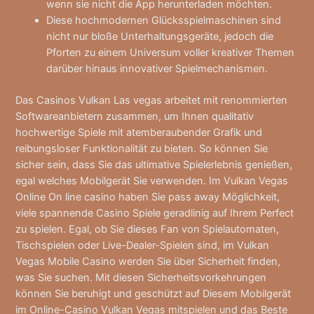
wenn sie nicht die App herunterladen möchten.
Diese hochmodernen Glücksspielmaschinen sind
nicht nur bloße Unterhaltungsgeräte, jedoch die
Pforten zu einem Universum voller kreativer Themen
darüber hinaus innovativer Spielmechanismen.
Das Casinos Vulkan Las vegas arbeitet mit renommierten
Softwareanbietern zusammen, um Ihnen qualitativ
hochwertige Spiele mit atemberaubender Grafik und
reibungsloser Funktionalität zu bieten. So können Sie
sicher sein, dass Sie das ultimative Spielerlebnis genießen,
egal welches Mobilgerät Sie verwenden. Im Vulkan Vegas
Online On line casino haben Sie pass away Möglichkeit,
viele spannende Casino Spiele geradlinig auf Ihrem Perfect
zu spielen. Egal, ob Sie dieses Fan von Spielautomaten,
Tischspielen oder Live-Dealer-Spielen sind, im Vulkan
Vegas Mobile Casino werden Sie über Sicherheit finden,
was Sie suchen. Mit diesen Sicherheitsvorkehrungen
können Sie beruhigt und geschützt auf Diesem Mobilgerät
im Online-Casino Vulkan Vegas mitspielen und das Beste