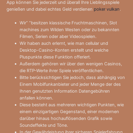
App können Sie jederzeit und überall Ihre Lieblingsspiele
genießen und dabei echtes Geld verdienen
poker vulkan
.
Wir” “besitzen klassische Fruchtmaschinen, Slot
machines zum Wilden Westen oder zu bekannten
Filmen, Serien oder aber Videospielen.
Wir haben auch erlernt, wie man cellular und
Desktop-Casino-Konten erstellt und welche
Pluspunkte diese Funktion offeriert.
Außerdem gehören wir über den wenigen Casinos,
die RTP-Werte ihrer Spiele veröffentlichen.
Bitte berücksichtigen Sie jedoch, dass abhängig von
Einem Mobilfunkanbieter und jeder Menge der des
Ihnen genutzten Information Datengebühren
anfallen können.
Diese besteht aus mehreren wichtigen Punkten, wie
einem einzigartigen Gegenstand, einer modernen
darüber hinaus hochauflösenden Grafik sowie
Soundeffekte und Töne.
In der Gewährleistung ihrer sicheren Spielerfahrung