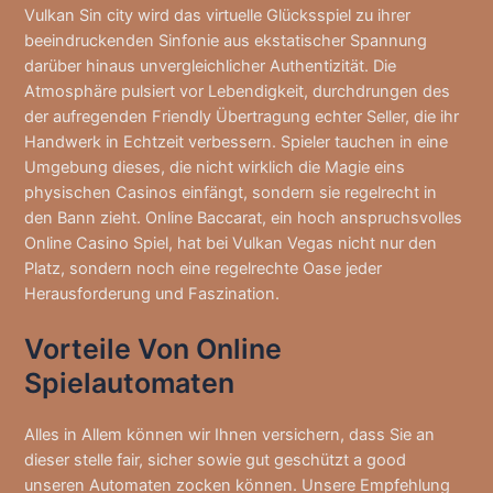
Vulkan Sin city wird das virtuelle Glücksspiel zu ihrer
beeindruckenden Sinfonie aus ekstatischer Spannung
darüber hinaus unvergleichlicher Authentizität. Die
Atmosphäre pulsiert vor Lebendigkeit, durchdrungen des
der aufregenden Friendly Übertragung echter Seller, die ihr
Handwerk in Echtzeit verbessern. Spieler tauchen in eine
Umgebung dieses, die nicht wirklich die Magie eins
physischen Casinos einfängt, sondern sie regelrecht in
den Bann zieht. Online Baccarat, ein hoch anspruchsvolles
Online Casino Spiel, hat bei Vulkan Vegas nicht nur den
Platz, sondern noch eine regelrechte Oase jeder
Herausforderung und Faszination.
Vorteile Von Online
Spielautomaten
Alles in Allem können wir Ihnen versichern, dass Sie an
dieser stelle fair, sicher sowie gut geschützt a good
unseren Automaten zocken können. Unsere Empfehlung