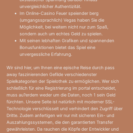
unvergleichlicher Authentizität.
Im Online-Casino Feuer speiender berg
(umgangssprachlich) Vegas haben Sie die
Möglichkeit, bei weitem nicht nur zum Spaß,
sondern auch um echtes Geld zu spielen.
Mit seinen lebhaften Grafiken und spannenden
Bonusfunktionen bietet das Spiel eine
unvergessliche Erfahrung.
Wir sind hier, um Ihnen eine epische Reise durch pass
away faszinierenden Gefilde verschiedenster
Spielkategorien der Spielothek zu ermöglichen. Wer sich
schließlich für eine Registrierung im portal entscheidet,
muss au?erdem weder um die Daten, noch 1 sein Geld
fürchten. Unsere Seite ist natürlich mit moderner SSL-
Technologie verschlüsselt und verhindert den Zugriff über
Dritte. Zudem anfertigen wir nur mit sicheren Ein- und
Auszahlungssystemen, die den garantierten Transfer
gewährleisten. Da rauchen die Köpfe der Entwickler und