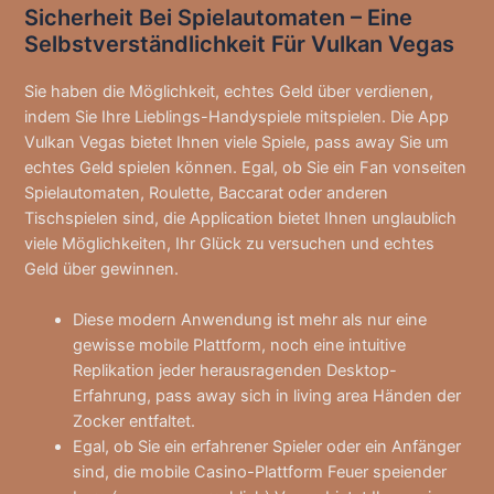
Sicherheit Bei Spielautomaten – Eine
Selbstverständlichkeit Für Vulkan Vegas
Sie haben die Möglichkeit, echtes Geld über verdienen,
indem Sie Ihre Lieblings-Handyspiele mitspielen. Die App
Vulkan Vegas bietet Ihnen viele Spiele, pass away Sie um
echtes Geld spielen können. Egal, ob Sie ein Fan vonseiten
Spielautomaten, Roulette, Baccarat oder anderen
Tischspielen sind, die Application bietet Ihnen unglaublich
viele Möglichkeiten, Ihr Glück zu versuchen und echtes
Geld über gewinnen.
Diese modern Anwendung ist mehr als nur eine
gewisse mobile Plattform, noch eine intuitive
Replikation jeder herausragenden Desktop-
Erfahrung, pass away sich in living area Händen der
Zocker entfaltet.
Egal, ob Sie ein erfahrener Spieler oder ein Anfänger
sind, die mobile Casino-Plattform Feuer speiender