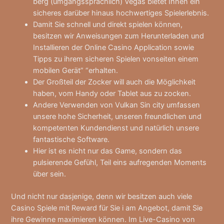
berg (umgangssprachlich) Vegas bietet Ihnen ein
sicheres darüber hinaus hochwertiges Spielerlebnis.
Damit Sie schnell und direkt spielen können,
besitzen wir Anweisungen zum Herunterladen und
Installieren der Online Casino Application sowie
Tipps zu ihrem sicheren Spielen vonseiten einem
mobilen Gerät” “erhalten.
Der Großteil der Zocker will auch die Möglichkeit
haben, vom Handy oder Tablet aus zu zocken.
Andere Verwenden von Vulkan Sin city umfassen
unsere hohe Sicherheit, unseren freundlichen und
kompetenten Kundendienst und natürlich unsere
fantastische Software.
Hier ist es nicht nur das Game, sondern das
pulsierende Gefühl, Teil eins aufregenden Moments
über sein.
Und nicht nur dasjenige, denn wir besitzen auch viele
Casino Spiele mit Reward für Sie i am Angebot, damit Sie
ihre Gewinne maximieren können. Im Live-Casino von