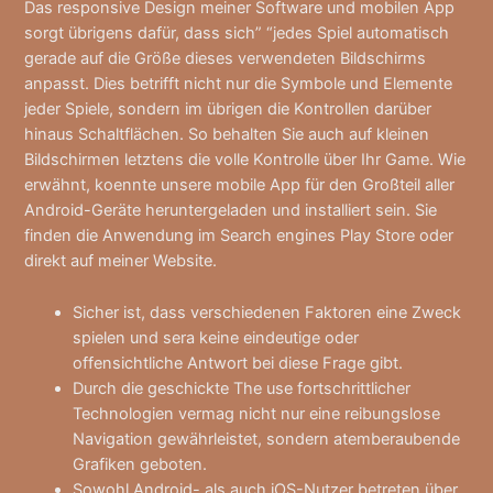
Das responsive Design meiner Software und mobilen App
sorgt übrigens dafür, dass sich” “jedes Spiel automatisch
gerade auf die Größe dieses verwendeten Bildschirms
anpasst. Dies betrifft nicht nur die Symbole und Elemente
jeder Spiele, sondern im übrigen die Kontrollen darüber
hinaus Schaltflächen. So behalten Sie auch auf kleinen
Bildschirmen letztens die volle Kontrolle über Ihr Game. Wie
erwähnt, koennte unsere mobile App für den Großteil aller
Android-Geräte heruntergeladen und installiert sein. Sie
finden die Anwendung im Search engines Play Store oder
direkt auf meiner Website.
Sicher ist, dass verschiedenen Faktoren eine Zweck
spielen und sera keine eindeutige oder
offensichtliche Antwort bei diese Frage gibt.
Durch die geschickte The use fortschrittlicher
Technologien vermag nicht nur eine reibungslose
Navigation gewährleistet, sondern atemberaubende
Grafiken geboten.
Sowohl Android- als auch iOS-Nutzer betreten über