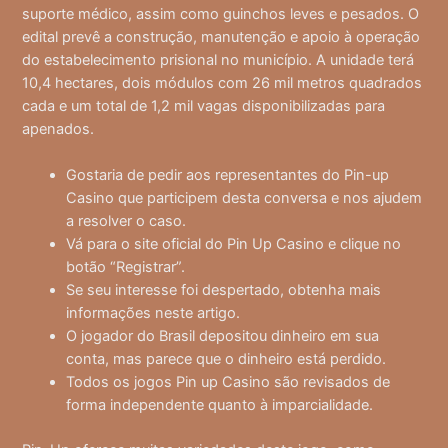
suporte médico, assim como guinchos leves e pesados. O
edital prevê a construção, manutenção e apoio à operação
do estabelecimento prisional no município. A unidade terá
10,4 hectares, dois módulos com 26 mil metros quadrados
cada e um total de 1,2 mil vagas disponibilizadas para
apenados.
Gostaria de pedir aos representantes do Pin-up
Casino que participem desta conversa e nos ajudem
a resolver o caso.
Vá para o site oficial do Pin Up Casino e clique no
botão “Registrar”.
Se seu interesse foi despertado, obtenha mais
informações neste artigo.
O jogador do Brasil depositou dinheiro em sua
conta, mas parece que o dinheiro está perdido.
Todos os jogos Pin up Casino são revisados ​​de
forma independente quanto à imparcialidade.