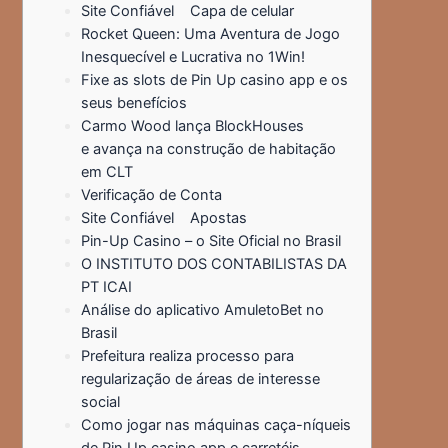
Site Confiável Capa de celular
Rocket Queen: Uma Aventura de Jogo
Inesquecível e Lucrativa no 1Win!
Fixe as slots de Pin Up casino app e os
seus benefícios
Carmo Wood lança BlockHouses
e avança na construção de habitação
em CLT
Verificação de Conta
Site Confiável Apostas
Pin-Up Casino – o Site Oficial no Brasil
O INSTITUTO DOS CONTABILISTAS DA
PT ICAI
Análise do aplicativo AmuletoBet no
Brasil
Prefeitura realiza processo para
regularização de áreas de interesse
social
Como jogar nas máquinas caça-níqueis