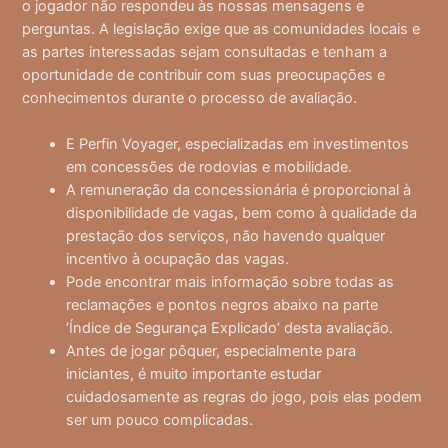
o jogador não respondeu às nossas mensagens e
perguntas. A legislação exige que as comunidades locais e
as partes interessadas sejam consultadas e tenham a
oportunidade de contribuir com suas preocupações e
conhecimentos durante o processo de avaliação.
E Perfin Voyager, especializadas em investimentos
em concessões de rodovias e mobilidade.
A remuneração da concessionária é proporcional à
disponibilidade de vagas, bem como à qualidade da
prestação dos serviços, não havendo qualquer
incentivo à ocupação das vagas.
Pode encontrar mais informação sobre todas as
reclamações e pontos negros abaixo na parte
‘Índice de Segurança Explicado’ desta avaliação.
Antes de jogar pôquer, especialmente para
iniciantes, é muito importante estudar
cuidadosamente as regras do jogo, pois elas podem
ser um pouco complicadas.