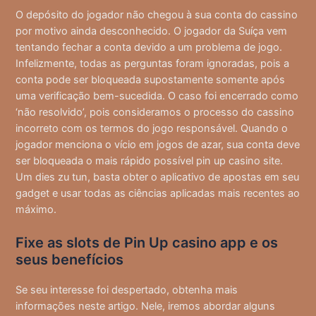
O depósito do jogador não chegou à sua conta do cassino
por motivo ainda desconhecido. O jogador da Suíça vem
tentando fechar a conta devido a um problema de jogo.
Infelizmente, todas as perguntas foram ignoradas, pois a
conta pode ser bloqueada supostamente somente após
uma verificação bem-sucedida. O caso foi encerrado como
‘não resolvido’, pois consideramos o processo do cassino
incorreto com os termos do jogo responsável. Quando o
jogador menciona o vício em jogos de azar, sua conta deve
ser bloqueada o mais rápido possível pin up casino site.
Um dies zu tun, basta obter o aplicativo de apostas em seu
gadget e usar todas as ciências aplicadas mais recentes ao
máximo.
Fixe as slots de Pin Up casino app e os
seus benefícios
Se seu interesse foi despertado, obtenha mais
informações neste artigo. Nele, iremos abordar alguns