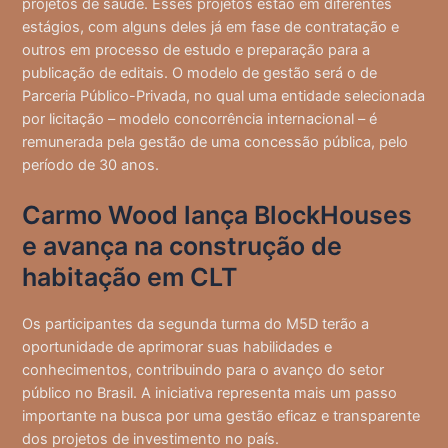
projetos de saúde. Esses projetos estão em diferentes
estágios, com alguns deles já em fase de contratação e
outros em processo de estudo e preparação para a
publicação de editais. O modelo de gestão será o de
Parceria Público-Privada, no qual uma entidade selecionada
por licitação – modelo concorrência internacional – é
remunerada pela gestão de uma concessão pública, pelo
período de 30 anos.
Carmo Wood lança BlockHouses
e avança na construção de
habitação em CLT
Os participantes da segunda turma do M5D terão a
oportunidade de aprimorar suas habilidades e
conhecimentos, contribuindo para o avanço do setor
público no Brasil. A iniciativa representa mais um passo
importante na busca por uma gestão eficaz e transparente
dos projetos de investimento no país.