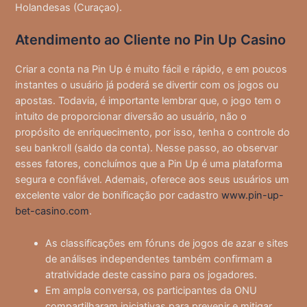
Holandesas (Curaçao).
Atendimento ao Cliente no Pin Up Casino
Criar a conta na Pin Up é muito fácil e rápido, e em poucos
instantes o usuário já poderá se divertir com os jogos ou
apostas. Todavia, é importante lembrar que, o jogo tem o
intuito de proporcionar diversão ao usuário, não o
propósito de enriquecimento, por isso, tenha o controle do
seu bankroll (saldo da conta). Nesse passo, ao observar
esses fatores, concluímos que a Pin Up é uma plataforma
segura e confiável. Ademais, oferece aos seus usuários um
excelente valor de bonificação por cadastro
www.pin-up-
bet-casino.com
.
As classificações em fóruns de jogos de azar e sites
de análises independentes também confirmam a
atratividade deste cassino para os jogadores.
Em ampla conversa, os participantes da ONU
compartilharam iniciativas para prevenir e mitigar