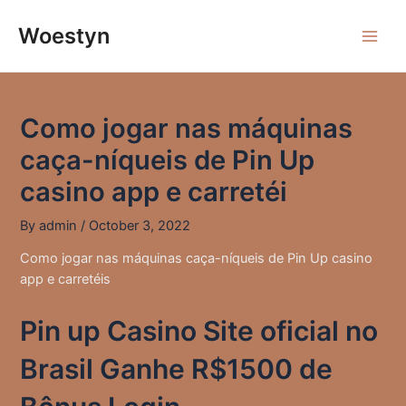
Skip
to
Woestyn
Main
content
Men
Como jogar nas máquinas
caça-níqueis de Pin Up
casino app e carretéi
By
admin
/
October 3, 2022
Como jogar nas máquinas caça-níqueis de Pin Up casino
app e carretéis
Pin up Casino Site oficial no
Brasil Ganhe R$1500 de