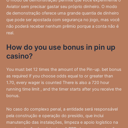
Aviator sem precisar gastar seu próprio dinheiro. O modo
de demonstração oferece uma grande quantia de dinheiro
que pode ser apostada com segurança no jogo, mas você
não poderá receber nenhum prêmio porque a conta não é
real.
How do you use bonus in pin up
casino?
You must bet 12 times the amount of the Pin-up. bet bonus
as required If you choose odds equal to or greater than
1.70, every wager is counted There is also a 720 hour
running time limit , and the timer starts after you receive the
bonus.
No caso do complexo penal, a entidade será responsável
pela construção e operação do presídio, que inclui
manutenção das instalações, limpeza e apoio logístico na