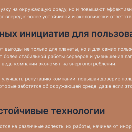
рузку на окружающую среду, но и повышают эффективн
шаг вперед к более устойчивой и экологически ответст
ных инициатив для пользов
т выгоды не только для планеты, но и для самих польз
т более стабильной работы серверов и уменьшения ла
 ведь компании экономят на энергопотреблении.
 улучшать репутацию компании, повышая доверие поль
оторые заботятся об окружающей среде, даже если эт
устойчивые технологии
тся на различные аспекты их работы, начиная от инф