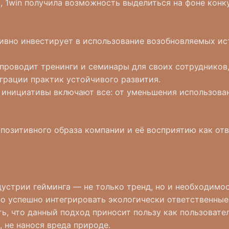
, 1win получила возможность выделиться на фоне конк
ктивно инвестирует в использование возобновляемых и
 проводит тренинги и семинары для своих сотруднико
грации практик устойчивого развития.
и инициативы включают все: от уменьшения использова
озитивного образа компании и её восприятию как отв
дустрии гейминга — не только тренд, но и необходимо
но успешно интегрировать экологически ответственные
ь, что данный подход приносит пользу как пользовате
не нанося вреда природе.