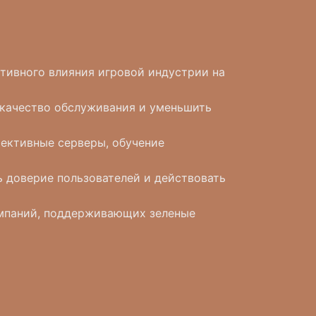
тивного влияния игровой индустрии на
качество обслуживания и уменьшить
ективные серверы, обучение
 доверие пользователей и действовать
паний, поддерживающих зеленые