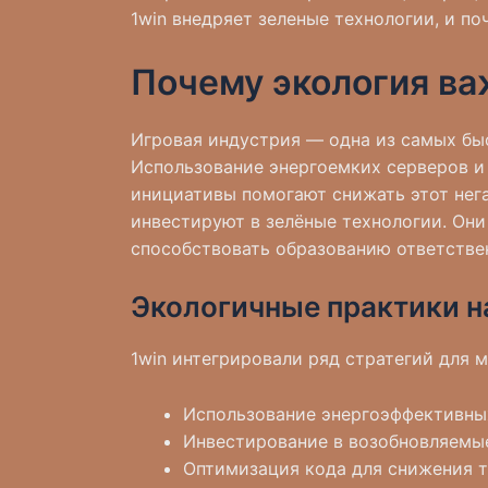
1win внедряет зеленые технологии, и по
Почему экология ва
Игровая индустрия — одна из самых бы
Использование энергоемких серверов и
инициативы помогают снижать этот нега
инвестируют в зелёные технологии. Они
способствовать образованию ответстве
Экологичные практики н
1win интегрировали ряд стратегий для 
Использование энергоэффективны
Инвестирование в возобновляемы
Оптимизация кода для снижения 