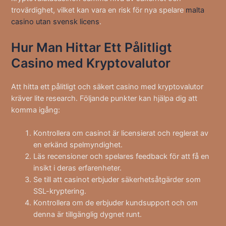
trovärdighet, vilket kan vara en risk för nya spelare
malta
casino utan svensk licens
.
Hur Man Hittar Ett Pålitligt
Casino med Kryptovalutor
Att hitta ett pålitligt och säkert casino med kryptovalutor
kräver lite research. Följande punkter kan hjälpa dig att
komma igång:
Kontrollera om casinot är licensierat och reglerat av
en erkänd spelmyndighet.
Läs recensioner och spelares feedback för att få en
insikt i deras erfarenheter.
Se till att casinot erbjuder säkerhetsåtgärder som
SSL-kryptering.
Kontrollera om de erbjuder kundsupport och om
denna är tillgänglig dygnet runt.