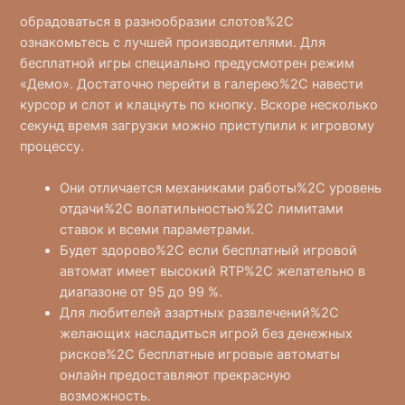
обрадоваться в разнообразии слотов%2C
ознакомьтесь с лучшей производителями. Для
бесплатной игры специально предусмотрен режим
«Демо». Достаточно перейти в галерею%2C навести
курсор и слот и клацнуть по кнопку. Вскоре несколько
секунд время загрузки можно приступили к игровому
процессу.
Они отличается механиками работы%2C уровень
отдачи%2C волатильностью%2C лимитами
ставок и всеми параметрами.
Будет здорово%2C если бесплатный игровой
автомат имеет высокий RTP%2C желательно в
диапазоне от 95 до 99 %.
Для любителей азартных развлечений%2C
желающих насладиться игрой без денежных
рисков%2C бесплатные игровые автоматы
онлайн предоставляют прекрасную
возможность.