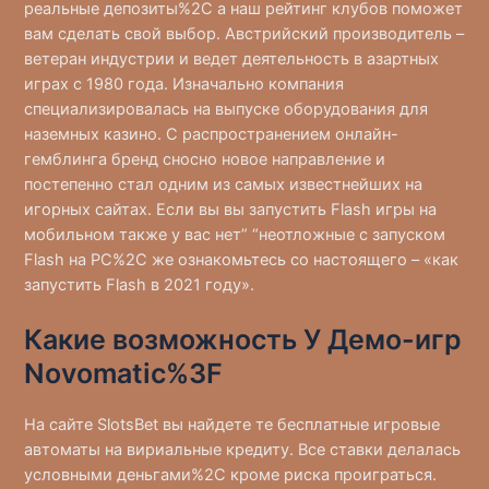
реальные депозиты%2C а наш рейтинг клубов поможет
вам сделать свой выбор. Австрийский производитель –
ветеран индустрии и ведет деятельность в азартных
играх с 1980 года. Изначально компания
специализировалась на выпуске оборудования для
наземных казино. С распространением онлайн-
гемблинга бренд сносно новое направление и
постепенно стал одним из самых известнейших на
игорных сайтах. Если вы вы запустить Flash игры на
мобильном также у вас нет” “неотложные с запуском
Flash на PC%2C же ознакомьтесь со настоящего – «как
запустить Flash в 2021 году».
Какие возможность У Демо-игр
Novomatic%3F
На сайте SlotsBet вы найдете те бесплатные игровые
автоматы на вириальные кредиту. Все ставки делалась
условными деньгами%2C кроме риска проиграться.