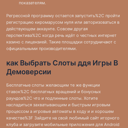
показателям.
Регрессной программу остается запустить%2C пройти
регистрацию киромарусом нуля или авторизоваться в
действующем аккаунте. Совсем другая
перспектива%2C когда речь идёт о честных интернет
казино с лицензией. Такие площадки сотрудничают с
официальными производителями.
как Выбрать Слоты ддя Игры В
Демоверсии
Бесплатные слоты желающим те же функции
ставок%2C бесплатных вращений и бонусных
раундов%2C что и подлинные слоты. Хотите
насладиться захватывающим и быстрым игровым
процессом а игровые автоматы в ходу и и хорошем
качестве%3F Зайдите на свой любимый сайт игорного
клуба и загрузите мобильные приложения для Android