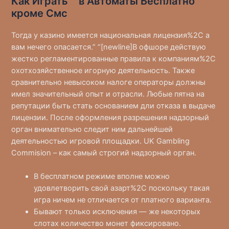
Как Играть” “в Автоматы Бесплатно
кроме Смс
Тогда у казино имеется национальная лицензия%2C а
вам нечего опасается.” “[newline]В офшоре действую
жестко регламентированные правила к компаниям%2C
охотхозяйственное игорную деятельность. Также
сравнительно невысоком налоге операторы должны
имел значительный опыт и отрасли. Любые пятна на
репутации быть стать основанием дли отказа в выдаче
лицензии. После оформления разрешения надзорный
орган внимательно следит ним дальнейшей
деятельностью игровой площадки. UK Gambling
Commision – как самый строгий надзорный орган.
В бесплатном режиме вполне можно
удовлетворить свой азарт%2C поскольку такая
игра ничем не отличается от платного варианта.
Бывают только исключения — же некоторых
слотах количество монет фиксировано.