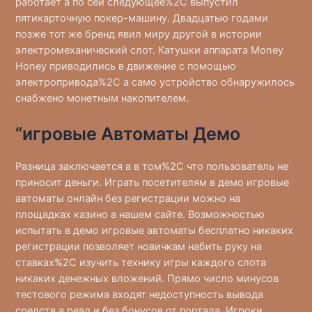
работает а по сей следующее%2C выпустил
пятикарточную покер-машину. Двадцатью годами
позже тот же бренд явил миру другой в истории
электромеханический слот. Катушки аппарата Money
Honey приводились в движение с помощью
электропривода%2C а само устройство обнаружилось
снабжено монетным накопителем.
“игровые Автоматы Демо
Разница заключается а в том%2C что пользователь не
приносит деньги. Играть посетителям в демо игровые
автоматы онлайн без регистрации можно на
площадках казино а нашем сайте. Возможностью
испытать в демо игровые автоматы бесплатно никаких
регистрации позволяет новичкам набить руку на
ставках%2C изучить технику игры каждого слота
никаких денежных вложений. Прямо число минусов
тестового режима входят недоступность вывода
средств а реал и без бонусов от портала. Игроки