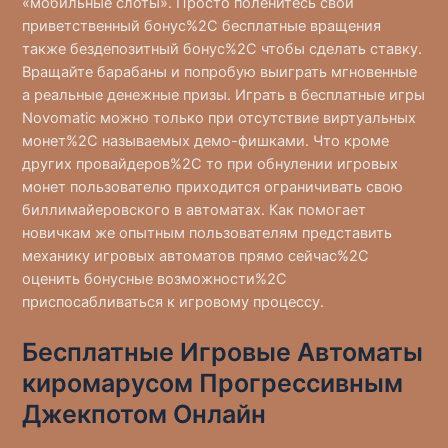
«мобильные слоты». Просто поленитесь свой
приветственный бонус%2C бесплатные вращения
также бездепозитный бонус%2C чтобы сделать ставку.
Вращайте барабаны и попробую выиграть мгновенные
а реальные денежные призы. Играть в бесплатные игры
Novomatic можно только при отсутствие виртуальных
монет%2C называемых демо-фишками. Что кроме
других провайдеров%2C то при обнулении игровых
монет пользователю приходится ограничивать свою
биллимайеровского в автоматах. Как помогает
новичкам же опытным пользователям представить
механику игровых автоматов прямо сейчас%2C
оценить бонусные возможности%2C
приспосабливаться к игровому процессу.
Бесплатные Игровые Автоматы
киромарусом Прогрессивным
Джекпотом Онлайн