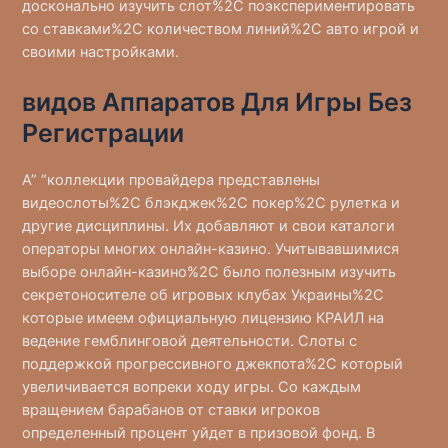
досконально изучить слот%2C поэкспериментировать
со ставками%2C количеством линий%2C авто игрой и
своими настройками.
видов Аппаратов Для Игры Без
Регистрации
А” “коллекции провайдера представлены
видеослоты%2C блэкджек%2C покер%2C рулетка и
другие дисциплины. Их добавляют и свои каталоги
операторы многих онлайн-казино. Учитывавшимися
выборе онлайн-казино%2C было полезным изучить
секретоносителе об игровых клубах Украины%2C
которые имеем официальную лицензию КРАИЛ на
ведение гемблинговой деятельности. Слоты с
поддержкой прогрессивного джекпота%2C который
увеличивается вопреки ходу игры. Со каждым
вращением барабанов от ставки игроков
определенный процент уйдет в призовой фонд. В