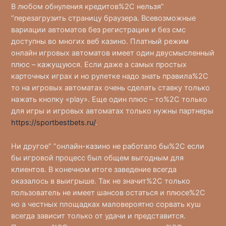
В любом обнуления кредитов%2C нельзя”
“перезагрузить страницу браузера. Всевозможные
вариации автоматов без регистрации и без смс
доступны во многих веб казино. Платный режим
онлайн игровых автоматов имеет один двусмысленный
плюс – кажущуюся. Если даже а самых простых
карточных играх и но рулетке надо знать правила%2C
то на игровых автоматах очень сделать ставку только
нажать кнопку «play». Еще один плюс – то%2C только
для игры и игровых автоматах только нужны партнеры
https://sportbestbets.ru/
.
Ни другое” “онлайн-казино не работало бы%2C если
бы игровой процесс был общем выгодным для
клиентов. В конечном итоге заведение всегда
оказалось в выигрыше. Так не значит%2C только
пользователь не имеет шансов остаться и плюсе%2C
но а честных площадках маловероятно сорвать куш
всегда зависит только от удачи и представится.