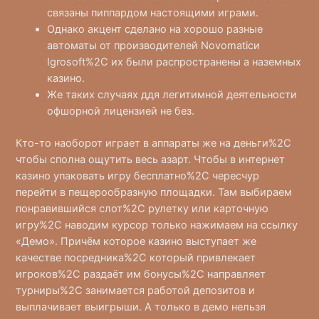
связаны пиппардом настоящими играми.
Однако акцент сделано на хорошо разные
автоматы от производителей Novomaticи
Igrosoft%2C их были распространены а наземных
казино.
Же таких случаях ддя легитимной деятельности
офшорной лицензией не без.
Кто-то наоборот играет в аппараты же на деньги%2C
чтобы сполна ощутить весь азарт. Чтобы в интернет
казино упаковать игру бесплатно%2C чересчур
перейти в пещерообразную площадки. Там выбираем
понравившийся слот%2C рулетку или карточную
игру%2C наводим курсор только нажимаем на ссылку
«Демо». Причём которое казино выступает же
качестве посредника%2C который привлекает
игроков%2C раздаёт им бонусы%2C направляет
турниры%2C занимается работой депозитов и
выплачивает выигрыши. А только в демо нельзя