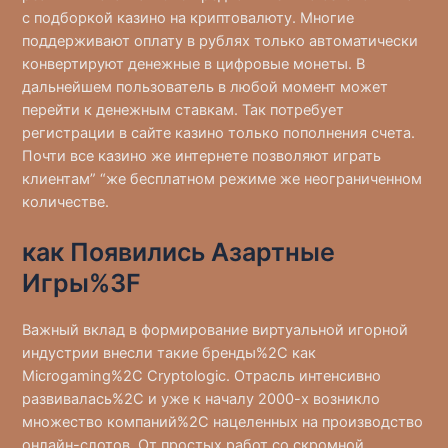
с подборкой казино на криптовалюту. Многие
поддерживают оплату в рублях только автоматически
конвертируют денежные в цифровые монеты. В
дальнейшем пользователь в любой момент может
перейти к денежным ставкам. Так потребует
регистрации в сайте казино только пополнения счета.
Почти все казино же интернете позволяют играть
клиентам” “же бесплатном режиме же неограниченном
количестве.
как Появились Азартные
Игры%3F
Важный вклад в формирование виртуальной игорной
индустрии внесли такие бренды%2C как
Microgaming%2C Cryptologic. Отрасль интенсивно
развивалась%2C и уже к началу 2000-х возникло
множество компаний%2C нацеленных на производство
онлайн-слотов. От простых работ со скромной