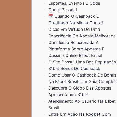
Esportes, Eventos E Odds
Conta Pessoal
Quando O Cashback É
Creditado Na Minha Conta?
Dicas Em Virtude De Uma
Experiência De Aposta Melhorada
Conclusão Relacionada A
Plataforma Sobre Apostas E
Cassino Online B1bet Brasil
O Site Possui Uma Boa Reputação
B1bet Bônus De Cashback
Como Usar O Cashback De Bônus
Na B1bet Brasil: Um Guia Complet
Descubra O Globo Das Apostas
Apresentando B1bet
Atendimento Ao Usuario Na B1bet
Brasil
Entre Em Ação Na Roobet Com