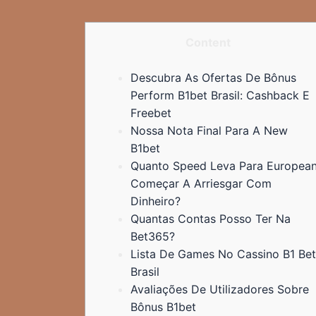
Content
Descubra As Ofertas De Bônus
Perform B1bet Brasil: Cashback E
Freebet
Nossa Nota Final Para A New
B1bet
Quanto Speed Leva Para Europea
Começar A Arriesgar Com
Dinheiro?
Quantas Contas Posso Ter Na
Bet365?
Lista De Games No Cassino B1 Bet
Brasil
Avaliações De Utilizadores Sobre
Bônus B1bet