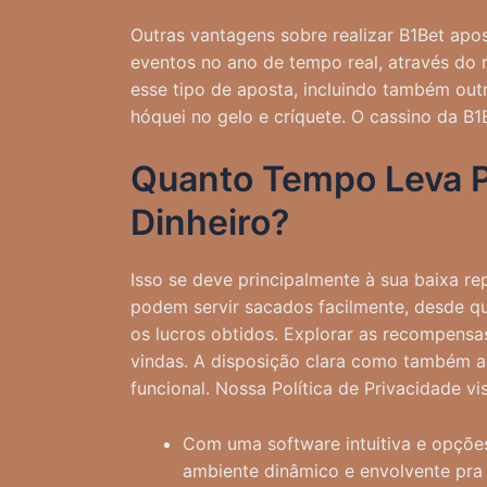
Outras vantagens sobre realizar B1Bet apo
eventos no ano de tempo real, através do r
esse tipo de aposta, incluindo também out
hóquei no gelo e críquete. O cassino da B1
Quanto Tempo Leva 
Dinheiro?
Isso se deve principalmente à sua baixa r
podem servir sacados facilmente, desde que
os lucros obtidos. Explorar as recompensa
vindas. A disposição clara como também a 
funcional. Nossa Política de Privacidade 
Com uma software intuitiva e opçõe
ambiente dinâmico e envolvente pra 