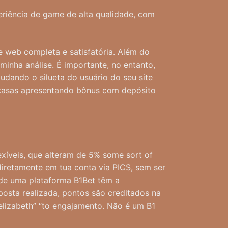
riência de game de alta qualidade, com
 web completa e satisfatória. Além do
inha análise. É importante, no entanto,
tudando o silueta do usuário do seu site
 casas apresentando bônus com depósito
xíveis, que alteram de 5% some sort of
iretamente em tua conta via PICS, sem ser
 de uma plataforma B1Bet têm a
osta realizada, pontos são creditados na
elizabeth” “to engajamento. Não é um B1