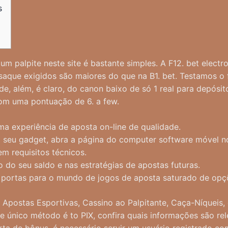
s
m palpite neste site é bastante simples. A F12. bet electr
saque exigidos são maiores do que na B1. bet. Testamos o 
ade, além, é claro, do canon baixo de só 1 real para depós
 com uma pontuação de 6. a few.
ma experiência de aposta on-line de qualidade.
 em seu gadget, abra a página do computer software móvel 
 requisitos técnicos.
o do seu saldo e nas estratégias de apostas futuras.
e portas para o mundo de jogos de aposta saturado de opç
 Apostas Esportivas, Cassino ao Palpitante, Caça-Níqueis, 
e único método é to PIX, confira quais informações são re