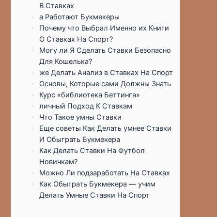
В Ставках
а Работают Букмекеры
Почему что Выбрал Именно их Книги
О Ставках На Спорт?
Могу ли Я Сделать Ставки Безопасно
Для Кошелька?
же Делать Анализ в Ставках На Спорт
Основы, Которые сами Должны Знать
Курс «библиотека Беттинга»
личный Подход К Ставкам
Что Такое умны Ставки
Еще советы Как Делать умнее Ставки
И Обыграть Букмекера
Как Делать Ставки На Футбол
Новичкам?
Можно Ли подзаработать На Ставках
Как Обыграть Букмекера — учим
Делать Умные Ставки На Спорт