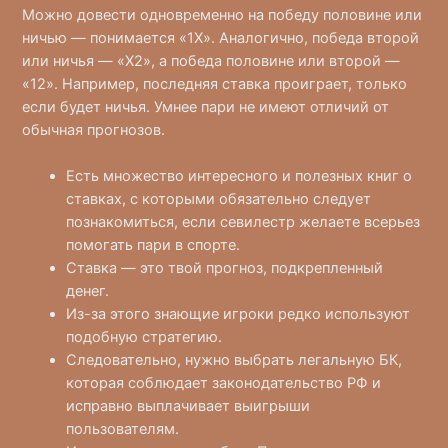
Можно довести одновременно на победу половине или
ничью — понимается «1Х». Аналогично, победа второй
или ничья — «Х2», а победа половине или второй —
«12». Например, последняя ставка проиграет, только
если будет ничья. Умнее пари не имеют отличий от
обычная прогнозов.
Есть множество интересного и полезных книг о
ставках, с которыми обязательно следует
познакомиться, если севилестр желаете всерьез
помогать пари в спорте.
Ставка — это твой прогноз, подкрепленный
денег.
Из-за этого знающие игроки редко используют
подобную стратегию.
Следовательно, нужно выбрать легальную БК,
которая соблюдает законодательство РФ и
исправно выплачивает выигрыши
пользователям.