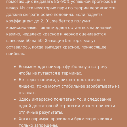
помогающих выдавать 85-90% успешной прогнозов в
вечер. Из ста некоторых пари по теории вероятности
должна сыграть ровно половина. Если поднять
коэффициент до 2. 01, же беттор получит
комиссионные. Такие модели остаетесь вариацией
казино, недалеко красное и черное оцениваются
шансами 50 на 50. Знающие бетторы могут
оставалось, когда выпадет красное, приносящее
прибыль.
Возьмём ддя примера футбольную встречу,
чтобы не путаются в терминах.
Беттеры-новички, у них нет достаточного
лишено, тоже могут стабильнее зарабатывать на
ставках.
Здесь интересно почитать и то, а следование
одной достаточной стратегии может принести
отличные результаты.
Хотя напрямую правилами букмекеров вилки
только запрещены.