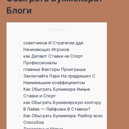
Блоги
Content
советчиков И Стратегии ддя
Начинающих Игроков
как Делают Ставки на Спорт
Профессионалы
главные Факторы Проигрыша
Заключайте Пари На предрешил С
Наименьшим коэффициентом
Как Обыграть Букмекера Умные
Ставки и Спорт
как Обыграть Букмекерскую контору
В Лайве — Лайфхаки В Ставках?
Как Обыграть Букмекера: Разбор всех
Способов