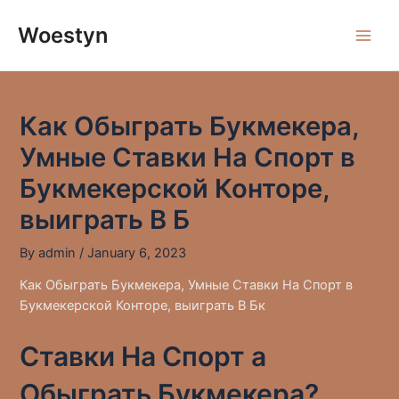
Skip
to
Woestyn
Main
content
Men
Как Обыграть Букмекера,
Умные Ставки На Спорт в
Букмекерской Конторе,
выиграть В Б
By
admin
/
January 6, 2023
Как Обыграть Букмекера, Умные Ставки На Спорт в
Букмекерской Конторе, выиграть В Бк
Ставки На Спорт а
Обыграть Букмекера?