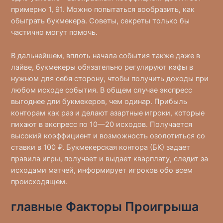
примерно 1, 91. Можно попытаться вообразить, как
обыграть букмекера. Советы, секреты только бы
частично могут помочь.
В дальнейшем, вплоть начала события также даже в
лайве, букмекеры обязательно регулируют кэфы в
нужном для себя сторону, чтобы получить доходы при
любом исходе события. В общем случае экспресс
выгоднее дли букмекеров, чем одинар. Прибыль
конторам как раз и делают азартные игроки, которые
пихают в экспресс по 10—20 исходов. Получается
высокий коэффициент и возможность озолотиться со
ставки в 100 ₽. Букмекерская контора (БК) задает
правила игры, получает и выдает кварплату, следит за
исходами матчей, информирует игроков обо всем
происходящем.
главные Факторы Проигрыша