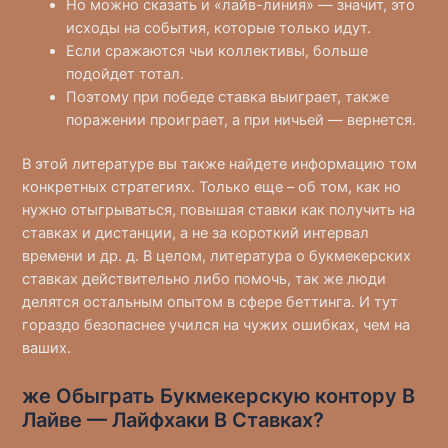
Но можно сказать и «лайв-линия» — значит, это
исходы на события, которые только идут.
Если сражаются чьи коллективы, больше
подойдет тотал.
Поэтому при победе ставка выиграет, также
поражении проиграет, а при ничьей — вернется.
В этой литературе вы также найдете информацию том
конкретных стратегиях. Только еще – об том, как но
нужно отыгрываться, повышая ставки как получить на
ставках и дистанции, а не за короткий интервал
времени и др. д. В целом, литература о букмекерских
ставках действительно либо помочь, так же люди
делятся остальным опытом в сфере беттинга. И тут
гораздо безопаснее учился на чужих ошибках, чем на
ваших.
же Обыграть Букмекерскую контору В
Лайве — Лайфхаки В Ставках?