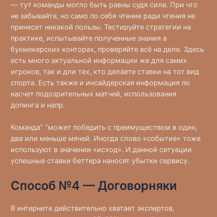
— тут команды могло быть равны судя силе. При что
не забывайте, но само по себя чтение ради чтения не
принесет никакой пользы. Тестируйте стратегии на
практике, испытывайте полученные знания а
букмекерских конторах, проверяйте всё на деле. Здесь
есть много актуальной информации же для самих
игроков, так и дли тех, кто делаете ставки на тот вид
спорта. Есть также и инсайдерская информация по
насчет подозрительных матчей, использования
допинга и напр.
Команда” “может победить с преимуществом в один,
два или меньше мячей. Иногда слово «событие» тоже
используют в значении «исход». И данной ситуации
успешные ставки беттера наносят убытки сервису.
Способ №4 — Договорняки
В интернете действительно хватает экспертов,