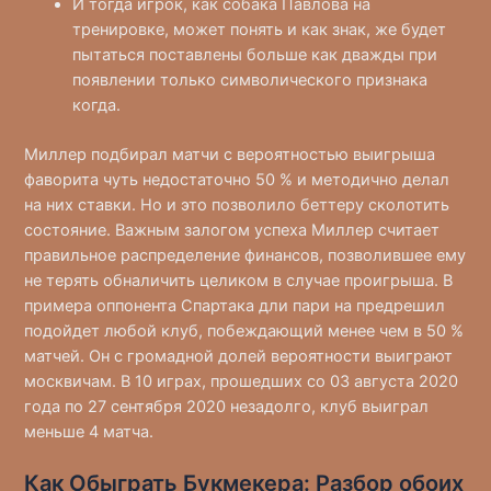
И тогда игрок, как собака Павлова на
тренировке, может понять и как знак, же будет
пытаться поставлены больше как дважды при
появлении только символического признака
когда.
Миллер подбирал матчи с вероятностью выигрыша
фаворита чуть недостаточно 50 % и методично делал
на них ставки. Но и это позволило беттеру сколотить
состояние. Важным залогом успеха Миллер считает
правильное распределение финансов, позволившее ему
не терять обналичить целиком в случае проигрыша. В
примера оппонента Спартака дли пари на предрешил
подойдет любой клуб, побеждающий менее чем в 50 %
матчей. Он с громадной долей вероятности выиграют
москвичам. В 10 играх, прошедших со 03 августа 2020
года по 27 сентября 2020 незадолго, клуб выиграл
меньше 4 матча.
Как Обыграть Букмекера: Разбор обоих