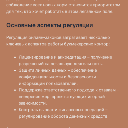
соблюдение всех новых норм становится приоритетом
для тех, кто хочет работать в этом легальном поле.
Основные аспекты регуляции
Регуляция онлайн-законов затрагивает несколько
ключевых аспектов работы букмекерских контор:
Лицензирование и аккредитация – получение
разрешений на легальную деятельность.
Защита личных данных – обеспечение
конфиденциальности и безопасности
информации пользователей.
Поддержка ответственного подхода к ставкам –
внедрение мер, препятствующих игорной
зависимости.
Контроль выплат и финансовых операций –
регулирование оборота денежных средств.