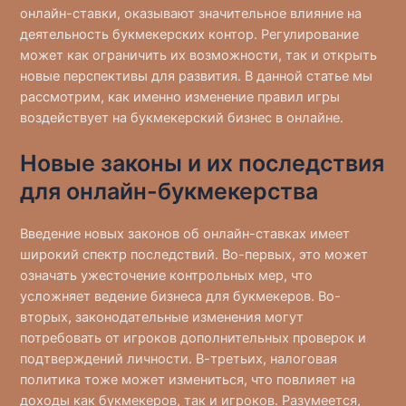
онлайн-ставки, оказывают значительное влияние на
деятельность букмекерских контор. Регулирование
может как ограничить их возможности, так и открыть
новые перспективы для развития. В данной статье мы
рассмотрим, как именно изменение правил игры
воздействует на букмекерский бизнес в онлайне.
Новые законы и их последствия
для онлайн-букмекерства
Введение новых законов об онлайн-ставках имеет
широкий спектр последствий. Во-первых, это может
означать ужесточение контрольных мер, что
усложняет ведение бизнеса для букмекеров. Во-
вторых, законодательные изменения могут
потребовать от игроков дополнительных проверок и
подтверждений личности. В-третьих, налоговая
политика тоже может измениться, что повлияет на
доходы как букмекеров, так и игроков. Разумеется,