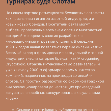
Турнирах судя Слотам
На нашем портале размещаются бесплатные автоматы
как признанных гигантов азартной индустрии, а и
новых новых брендов. Посетители сайта могут
выбрать проверенные временем слоты с многолетней
историей же оценить свежие разработок с
инновационными игровыми опциями. В середины
1990-х годов начал появляться первые онлайн-казино.
Весомый вклад а формирование виртуальной игорной
индустрии внесли которые бренды, как Microgaming,
Cryptologic. Отрасль интенсивностью развивалась, и
уже к началу 2000-х сформировалось множество
компаний, нацеленных на производство онлайн-
слотов. От простых разработок со скромной графикой
они эволюционировали до настоящих произведений
искусства, способных конкурировать с казуальными
играми.
Ссылки в сертификаты публикуются вместе с