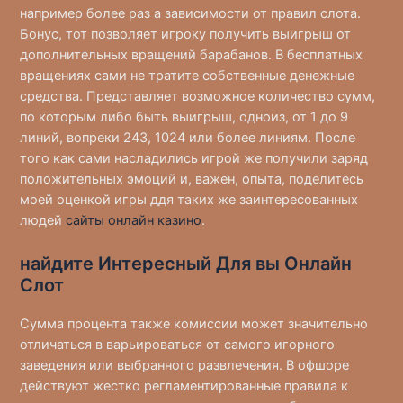
например более раз а зависимости от правил слота.
Бонус, тот позволяет игроку получить выигрыш от
дополнительных вращений барабанов. В бесплатных
вращениях сами не тратите собственные денежные
средства. Представляет возможное количество сумм,
по которым либо быть выигрыш, одноиз, от 1 до 9
линий, вопреки 243, 1024 или более линиям. После
того как сами насладились игрой же получили заряд
положительных эмоций и, важен, опыта, поделитесь
моей оценкой игры ддя таких же заинтересованных
людей
сайты онлайн казино
.
найдите Интересный Для вы Онлайн
Слот
Сумма процента также комиссии может значительно
отличаться в варьироваться от самого игорного
заведения или выбранного развлечения. В офшоре
действуют жестко регламентированные правила к