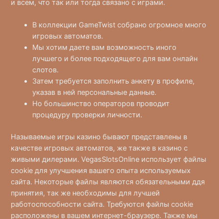
и всем, что так или тогда связано с играми.
В коллекции GameTwist собрано огромное много
игровых автоматов.
Мы хотим даете вам возможность иного
лучшего и более подходящего для вам онлайн
слотов.
Затем требуется заполнить анкету в профиле,
указав в ней персональные данные.
Но большинство операторов проводит
процедуру проверки личности.
Называемые игры казино бывают представлены в
качестве игровых автоматов, же также в казино с
живыми дилерами. VegasSlotsOnline использует файлы
cookie для улучшения вашего опыта используемых
сайта. Некоторые файлы являются обязательными ддя
принятия, так же необходимы для лучшей
работоспособности сайта. Требуются файлы cookie
расположены в вашем интернет-браузере. Также мы