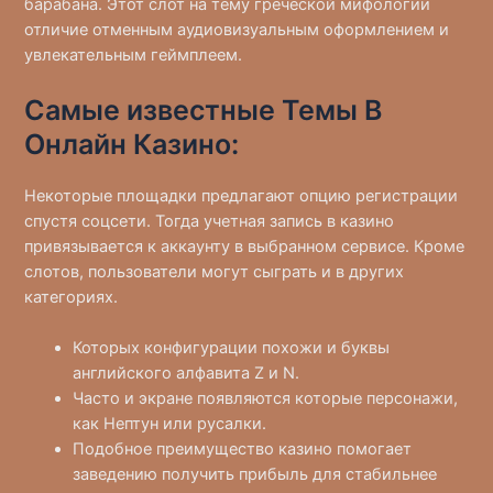
барабана. Этот слот на тему греческой мифологии
отличие отменным аудиовизуальным оформлением и
увлекательным геймплеем.
Самые известные Темы В
Онлайн Казино:
Некоторые площадки предлагают опцию регистрации
спустя соцсети. Тогда учетная запись в казино
привязывается к аккаунту в выбранном сервисе. Кроме
слотов, пользователи могут сыграть и в других
категориях.
Которых конфигурации похожи и буквы
английского алфавита Z и N.
Часто и экране появляются которые персонажи,
как Нептун или русалки.
Подобное преимущество казино помогает
заведению получить прибыль для стабильнее