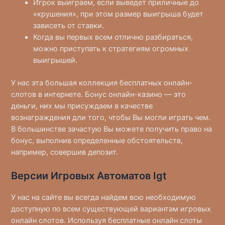
Игрок выиграем, если выведет приличные до
«крушения», при этом размер выигрыша будет
зависеть от ставки.
Когда вы первых всем отлично разбираться,
можно приступать к стратегиям огромных
выигрышей.
У нас эта большая коллекция бесплатных онлайн-
слотов в интернете. Бонус онлайн-казино — это
деньги, них мы присуждаем в качестве
вознаграждения дли того, чтобы Вы могли играть чем.
В большинстве зачастую Вы можете получить право на
бонус, выполнив определенные обстоятельств,
например, совершив депозит.
Версии Игровых Автоматов Igt
У нас на сайте вы всегда найдем всю необходимую
доступную по всем существующей вариантам игровых
онлайн слотов. Используя бесплатные онлайн слоты