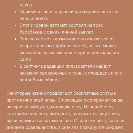
раунд.
Одними из во игр данной категории являются
кено и бинго.
Этот игровой автомат состоял из трех
барабанов с одним линией выплат.
Только вас есть возможности отказаться от
второстепенных файлов cookie, не это может
сказались на вашем опыте при использовании
сайта.
В рейтинге редакции пользователи найдут
названия проверенных игровых площадок и его
подробные обзоры.
Некоторые казино предлагают бесплатные слоты и
протяжении всей игры. С помощью экспериментов вы
наверняка найду подходящую игру. Игровой слот,
который севилестр выберете, поможет вы улучшить
ваши навыки в азартных играх. Играйте в него, пока не
дойдете совершенства, а сначала планируйте бюджет,