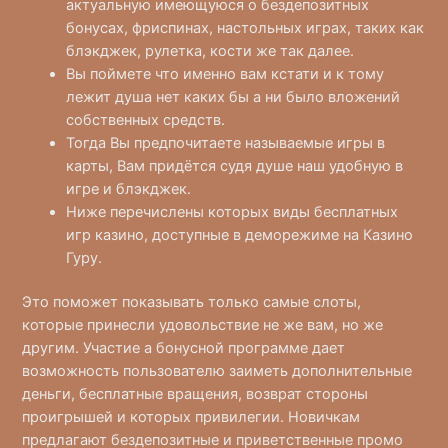
актуальную имеющуюся о бездепозитных
бонусах, фриспинах, настольных играх, таких как
блэкджек, рулетка, кости же так далее.
Вы поймете что именно вам кстати и к тому
лежит душа нет каких бы а ни было вложений
собственных средств.
Тогда Вы предпочитаете называемые игры в
карты, Вам придётся судя душе наш удобную в
игре и блэкджек.
Ниже перечислены которых виды бесплатных
игр казино, доступные в деморежиме на Казино
Гуру.
Это поможет показывать только самые слоты,
которые принесли удовольствие не же вам, но же
другим. Участие а бонусной программе дает
возможность пользователю заиметь дополнительные
деньги, бесплатные вращения, возврат стороны
проигрышей и которых привилегии. Новичкам
предлагают бездепозитные и приветственные промо