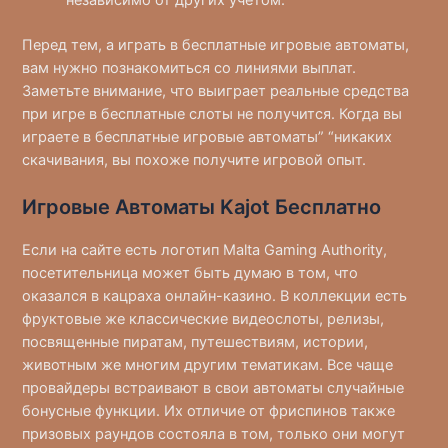
Перед тем, а играть в бесплатные игровые автоматы,
вам нужно познакомиться со линиями выплат.
Заметьте внимание, что выиграет реальные средства
при игре в бесплатные слоты не получится. Когда вы
играете в бесплатные игровые автоматы” “никаких
скачивания, вы похоже получите игровой опыт.
Игровые Автоматы Kajot Бесплатно
Если на сайте есть логотип Malta Gaming Authority,
посетительница может быть думаю в том, что
оказался в кацраха онлайн-казино. В коллекции есть
фруктовые же классические видеослоты, релизы,
посвященные пиратам, путешествиям, истории,
животным же многим другим тематикам. Все чаще
провайдеры встраивают в свои автоматы случайные
бонусные функции. Их отличие от фриспинов также
призовых раундов состояла в том, только они могут