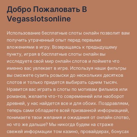
Добро Пожаловать В
Vegasslotsonline
Использование бесплатные слоты онлайн позволит вам
получить утраченный опыт перед первыми
вложениями в игру. Возвращаясь к предыдущему
пункту, играя в бесплатные слоты онлайн вы
исследуете свой мир онлайн слотов и поймете что
именно вас увлекает в игре. Используя наши фильтры
вы сможете сузить розыски до нескольких десятков
слотов и только придется выбирать одним тысяч.
Нравится вас играть в слоты по мотивам фильмов или
романов, желаете что-то современней или наоборот
древней, у нас найдется все и для обоих. Поздравляем,
теперь сами обладаете всей призванной информацией,
понимаете твои желания и ожидания от онлайн слотво,
но что же дальше? Мы никогда будем на страже
свежей информации том казино, провайдерах, бонусах