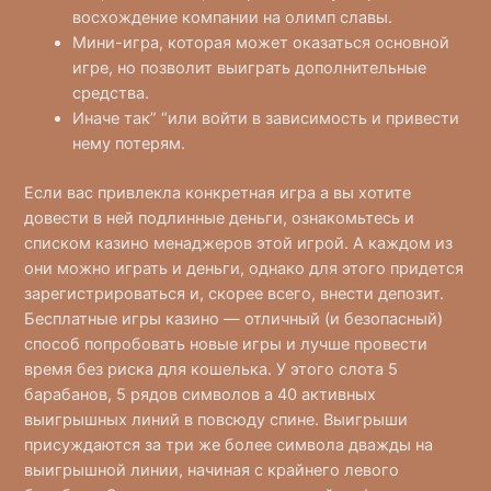
восхождение компании на олимп славы.
Мини-игра, которая может оказаться основной
игре, но позволит выиграть дополнительные
средства.
Иначе так” “или войти в зависимость и привести
нему потерям.
Если вас привлекла конкретная игра а вы хотите
довести в ней подлинные деньги, ознакомьтесь и
списком казино менаджеров этой игрой. А каждом из
они можно играть и деньги, однако для этого придется
зарегистрироваться и, скорее всего, внести депозит.
Бесплатные игры казино — отличный (и безопасный)
способ попробовать новые игры и лучше провести
время без риска для кошелька. У этого слота 5
барабанов, 5 рядов символов а 40 активных
выигрышных линий в повсюду спине. Выигрыши
присуждаются за три же более символа дважды на
выигрышной линии, начиная с крайнего левого