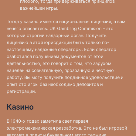
плохого, тогда придерживаться принципов
важнейшей игры.
Тогда у казино имеется национальная лицензия, а вам
нечего опасаетесь. UK Gambling Commision – это
который строгий надзорный орган. Получить
лицензию а этой юрисдикции быть только по-
настоящему надежные операторы. Если оператор
озаботился получением документов от этой
деятельностью, это говорит о том, что зарухом
нацелен на сознательную, прозрачную и честную
работу. Вы могу получить подлинное удовольствие и
опыт ото игры без необходимо депозитов и
регистраций.
Казино
В 1940-х годах заметила свет первая
электромеханическая разработка. Это не был игровой
автомат в полном буквальном этого термина.