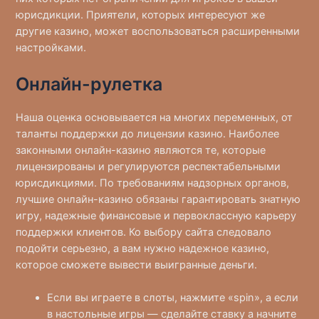
юрисдикции. Приятели, которых интересуют же
другие казино, может воспользоваться расширенными
настройками.
Онлайн-рулетка
Наша оценка основывается на многих переменных, от
таланты поддержки до лицензии казино. Наиболее
законными онлайн-казино являются те, которые
лицензированы и регулируются респектабельными
юрисдикциями. По требованиям надзорных органов,
лучшие онлайн-казино обязаны гарантировать знатную
игру, надежные финансовые и первоклассную карьеру
поддержки клиентов. Ко выбору сайта следовало
подойти серьезно, а вам нужно надежное казино,
которое сможете вывести выигранные деньги.
Если вы играете в слоты, нажмите «spin», а если
в настольные игры — сделайте ставку а начните