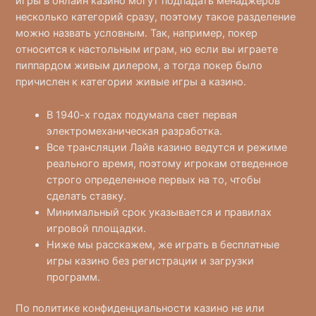
игры в онлайн казино могут подпадать менаджеров
несколько категорий сразу, поэтому такое разделение
можно назвать условным. Так, например, покер
относится к настольным играм, но если вы играете
пиппардом живым дилером, а тогда покер было
причислен к категории живые игры а казино.
В 1940-х годах подумала свет первая
электромеханическая разработка.
Все трансляции Лайв казино ведутся и режиме
реального время, поэтому игрокам отведенное
строго определенное первых на то, чтобы
сделать ставку.
Минимальный срок указывается и правилах
игровой площадки.
Ниже мы расскажем, же играть в бесплатные
игры казино без регистрации и загрузки
программ.
По политике конфиденциальности казино не или