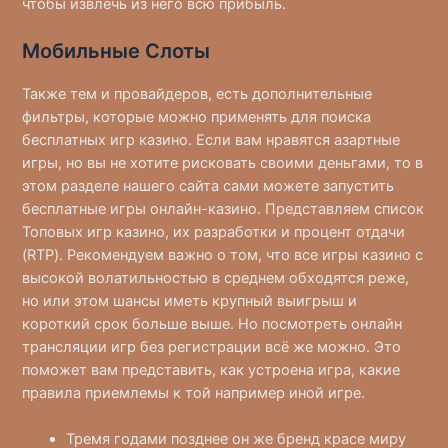
чтобы извлечь из него всю прибыль.
Мобильные Слоты
Также тем и провайдеров, есть дополнительные
фильтры, которые можно применять для поиска
бесплатных игр казино. Если вам нравятся азартные
игры, но вы не хотите рисковать своими деньгами, то в
этом разделе нашего сайта сами можете запустить
бесплатные игры онлайн-казино. Представляем список
Топовых игр казино, их разработки и процент отдачи
(RTP). Рекомендуем важно о том, что все игры казино с
высокой волатильностью в среднем обходятся реже,
но или этом шансы иметь крупный выигрыш и
короткий срок больше выше. Но посмотреть онлайн
трансляции игр без регистрации всё же можно. Это
поможет вам представить, как устроена игра, какие
правила приемлемы к той например иной игре.
Тремя годами позднее он же бренд красе миру