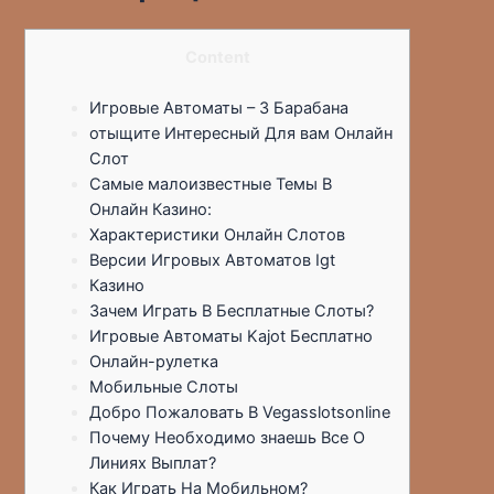
Content
Игровые Автоматы – 3 Барабана
отыщите Интересный Для вам Онлайн
Слот
Самые малоизвестные Темы В
Онлайн Казино:
Характеристики Онлайн Слотов
Версии Игровых Автоматов Igt
Казино
Зачем Играть В Бесплатные Слоты?
Игровые Автоматы Kajot Бесплатно
Онлайн-рулетка
Мобильные Слоты
Добро Пожаловать В Vegasslotsonline
Почему Необходимо знаешь Все О
Линиях Выплат?
Как Играть На Мобильном?