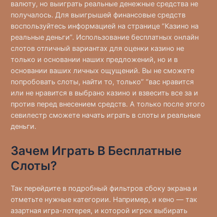
валюту, но выиграть реальные денежные средства не
получалось. Для выигрышей финансовые средств
воспользуйтесь информацией на странице “Казино на
реальные деньги”. Использование бесплатных онлайн
слотов отличный вариантах для оценки казино не
только и основании наших предложений, но и в
основании ваших личных ощущений. Вы не сможете
попробовать слоты, найти то, только” “вас нравится
или не нравится в выбрано казино и взвесить все за и
против перед внесением средств. А только после этого
севилестр сможете начать играть в слоты и реальные
деньги.
Зачем Играть В Бесплатные
Слоты?
Так перейдите в подробный фильтров сбоку экрана и
отметьте нужные категории. Например, и кено — так
азартная игра-лотерея, и которой игрок выбирать