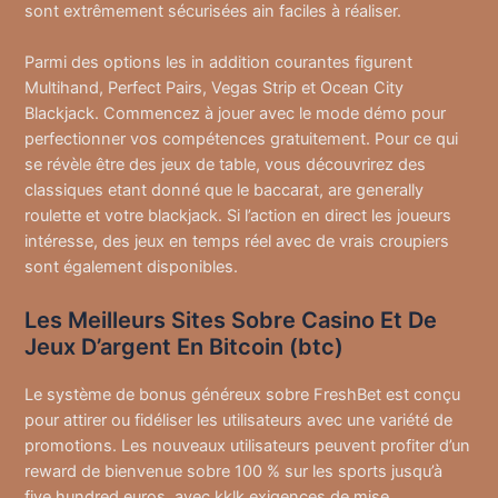
sont extrêmement sécurisées ain faciles à réaliser.
Parmi des options les in addition courantes figurent
Multihand, Perfect Pairs, Vegas Strip et Ocean City
Blackjack. Commencez à jouer avec le mode démo pour
perfectionner vos compétences gratuitement. Pour ce qui
se révèle être des jeux de table, vous découvrirez des
classiques etant donné que le baccarat, are generally
roulette et votre blackjack. Si l’action en direct les joueurs
intéresse, des jeux en temps réel avec de vrais croupiers
sont également disponibles.
Les Meilleurs Sites Sobre Casino Et De
Jeux D’argent En Bitcoin (btc)
Le système de bonus généreux sobre FreshBet est conçu
pour attirer ou fidéliser les utilisateurs avec une variété de
promotions. Les nouveaux utilisateurs peuvent profiter d’un
reward de bienvenue sobre 100 % sur les sports jusqu’à
five hundred euros, avec kklk exigences de mise