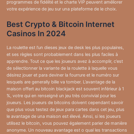
programmes de fidélité et le charte VIP peuvent améliorer
votre expérience de jeu sur una plateforme de le choix.
Best Crypto & Bitcoin Internet
Casinos In 2024
La roulette est l’un dieses jeux de desk les plus populaires,
et ses règles sont probablement dans les plus faciles à
apprendre. Tout ce que les joueurs avez à accomplir, c’est
de sélectionner la variante de la roulette à laquelle vous
désirez jouer et para deviner la fourrure et le numéro sur
lesquels are generally bille va tomber. L’avantage de la
maison offert au bitcoin blackjack est souvent inférieur à 1
%, votre qui en renseigné un jeu très convivial pour les
joueurs. Les joueurs de bitcoins doivent cependant savoir
que plus vous testez de jeux para cartes dans cet jeu, plus
le avantage de una maison est élevé. Ainsi, si les joueurs
utilisez le bitcoin, vous pouvez également parier de manière
anonyme. Un nouveau avantage est o qual les transactions