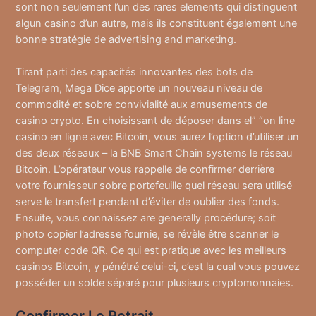
sont non seulement l’un des rares elements qui distinguent
algun casino d’un autre, mais ils constituent également une
bonne stratégie de advertising and marketing.
Tirant parti des capacités innovantes des bots de
Telegram, Mega Dice apporte un nouveau niveau de
commodité et sobre convivialité aux amusements de
casino crypto. En choisissant de déposer dans el” “on line
casino en ligne avec Bitcoin, vous aurez l’option d’utiliser un
des deux réseaux – la BNB Smart Chain systems le réseau
Bitcoin. L’opérateur vous rappelle de confirmer derrière
votre fournisseur sobre portefeuille quel réseau sera utilisé
serve le transfert pendant d’éviter de oublier des fonds.
Ensuite, vous connaissez are generally procédure; soit
photo copier l’adresse fournie, se révèle être scanner le
computer code QR. Ce qui est pratique avec les meilleurs
casinos Bitcoin, y pénétré celui-ci, c’est la cual vous pouvez
posséder un solde séparé pour plusieurs cryptomonnaies.