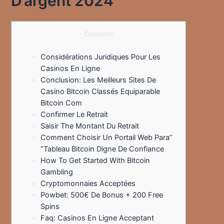
D’argent 2024
Content
Considérations Juridiques Pour Les
Casinos En Ligne
Conclusion: Les Meilleurs Sites De
Casino Bitcoin Classés Equiparable
Bitcoin Com
Confirmer Le Retrait
Saisir The Montant Du Retrait
Comment Choisir Un Portail Web Para”
“Tableau Bitcoin Digne De Confiance
How To Get Started With Bitcoin
Gambling
Cryptomonnaies Acceptées
Powbet: 500€ De Bonus + 200 Free
Spins
Faq: Casinos En Ligne Acceptant