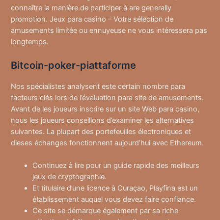
connaître la manière de participer à are generally
promotion. Jeux para casino – Votre sélection de
amusements limitée ou ennuyeuse ne vous intéressera pas
longtemps.
Bitcoin-poker-piattaforme
Nos spécialistes analysent este certain nombre para
facteurs clés lors de l’évaluation para site de amusements.
Avant de les joueurs inscrire sur un site Web para casino,
nous les joueurs conseillons d’examiner les alternatives
suivantes. La plupart des portefeuilles électroniques et
dieses échanges fonctionnent aujourd’hui avec Ethereum.
Continuez à lire pour un guide rapide des meilleurs
jeux de cryptographie.
Et titulaire d’une licence à Curaçao, Playfina est un
établissement auquel vous devez faire confiance.
Ce site se démarque également par sa riche