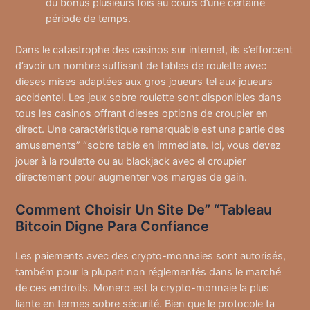
du bonus plusieurs fois au cours d’une certaine
période de temps.
Dans le catastrophe des casinos sur internet, ils s’efforcent
d’avoir un nombre suffisant de tables de roulette avec
dieses mises adaptées aux gros joueurs tel aux joueurs
accidentel. Les jeux sobre roulette sont disponibles dans
tous les casinos offrant dieses options de croupier en
direct. Une caractéristique remarquable est una partie des
amusements” “sobre table en immediate. Ici, vous devez
jouer à la roulette ou au blackjack avec el croupier
directement pour augmenter vos marges de gain.
Comment Choisir Un Site De” “Tableau
Bitcoin Digne Para Confiance
Les paiements avec des crypto-monnaies sont autorisés,
também pour la plupart non réglementés dans le marché
de ces endroits. Monero est la crypto-monnaie la plus
liante en termes sobre sécurité. Bien que le protocole ta