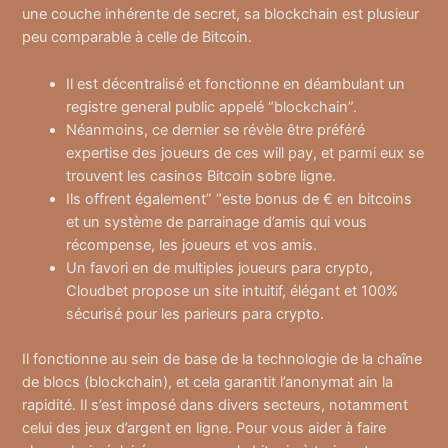
une couche inhérente de secret, sa blockchain est plusieur
peu comparable à celle de Bitcoin.
Il est décentralisé et fonctionne en déambulant un
registre general public appelé “blockchain”.
Néanmoins, ce dernier se révèle être préféré
expertise des joueurs de ces will pay, et parmi eux se
trouvent les casinos Bitcoin sobre ligne.
Ils offrent également” “este bonus de € en bitcoins
et un système de parrainage d’amis qui vous
récompense, les joueurs et vos amis.
Un favori en de multiples joueurs para crypto,
Cloudbet propose un site intuitif, élégant et 100%
sécurisé pour les parieurs para crypto.
Il fonctionne au sein de base de la technologie de la chaîne
de blocs (blockchain), et cela garantit l’anonymat ain la
rapidité. Il s’est imposé dans divers secteurs, notamment
celui des jeux d’argent en ligne. Pour vous aider à faire