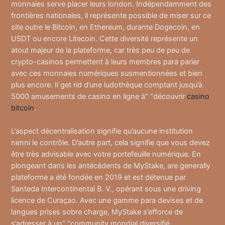
monnaies serve placer leurs london. Indépendamment des
frontières nationales, il représente possible de miser sur ce
site outre le Bitcoin, en Ethereum, durante Dogecoin, en
USDT ou encore Litecoin. Cette diversité représente un
atout majeur de la plateforme, car très peu de peu de
crypto-casinos permettent à leurs membres para parier
avec ces monnaies numériques susmentionnées et bien
plus encore. Il get rid d’une ludothèque comptant jusqu’à
5000 amusements de casino en ligne à” “découvrir
casino
bitcoin
.
L’aspect décentralisation signifie qu’aucune institution
nenni le contrôle. D’autre part, cela signifie que vous devez
être très advisable avec votre portefeuille numérique. En
plongeant dans les antécédents de MyStake, are generally
plateforme a été fondée en 2019 et est détenue par
Santeda Intercontinental B. V., opérant sous une driving
licence de Curaçao. Avec une gamme para devises et de
langues prises sobre charge, MyStake s’efforce de
s’adresser à un” “community mondial diversifié,