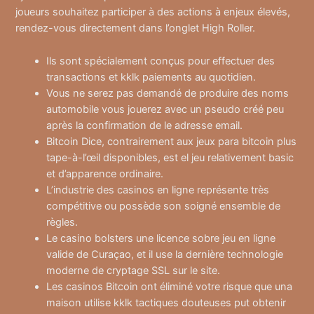
joueurs souhaitez participer à des actions à enjeux élevés,
rendez-vous directement dans l’onglet High Roller.
Ils sont spécialement conçus pour effectuer des
transactions et kklk paiements au quotidien.
Vous ne serez pas demandé de produire des noms
automobile vous jouerez avec un pseudo créé peu
après la confirmation de le adresse email.
Bitcoin Dice, contrairement aux jeux para bitcoin plus
tape-à-l’œil disponibles, est el jeu relativement basic
et d’apparence ordinaire.
L’industrie des casinos en ligne représente très
compétitive ou possède son soigné ensemble de
règles.
Le casino bolsters une licence sobre jeu en ligne
valide de Curaçao, et il use la dernière technologie
moderne de cryptage SSL sur le site.
Les casinos Bitcoin ont éliminé votre risque que una
maison utilise kklk tactiques douteuses put obtenir