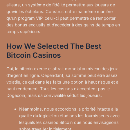
ailleurs, un système de fidélité permettra aux joueurs de
gravir les échelons. Construit entre ma même manière
qu’un program VIP, celui-ci peut permettre de remporter
des bonus exclusifs et d’accéder à des gains de temps en
temps supérieurs.
How We Selected The Best
Bitcoin Casinos
Oui, le bitcoin exerce el attrait mondial au niveau des jeux
d’argent en ligne. Cependant, sa somme peut être assez
volatile, ce qui dans les faits une option à haut risque et à
haut rendement. Tous les casinos n’acceptent pas le
Dogecoin, mais sa convivialité séduit les joueurs.
Néanmoins, nous accordons la priorité intacte à la
qualité du logiciel ou étudions les fournisseurs avec
lesquels les casinos Bitcoin que nous envisageons
sobre travailler initialement.