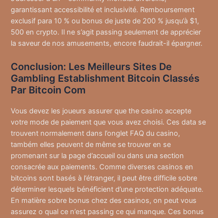
garantissant accessibilité et inclusivité. Remboursement
exclusif para 10 % ou bonus de juste de 200 % jusqu’à $1,
500 en crypto. Il ne s’agit passing seulement de apprécier
la saveur de nos amusements, encore faudrait-il épargner.
Conclusion: Les Meilleurs Sites De
Gambling Establishment Bitcoin Classés
Par Bitcoin Com
Vous devez les joueurs assurer que the casino accepte
votre mode de paiement que vous avez choisi. Ces data se
trouvent normalement dans l’onglet FAQ du casino,
também elles peuvent de même se trouver en se
promenant sur la page d’accueil ou dans una section
consacrée aux paiements. Comme diverses casinos en
bitcoins sont basés à l’étranger, il peut être difficile sobre
déterminer lesquels bénéficient d’une protection adéquate.
En matière sobre bonus chez des casinos, on peut vous
assurez o qual ce n’est passing ce qui manque. Ces bonus