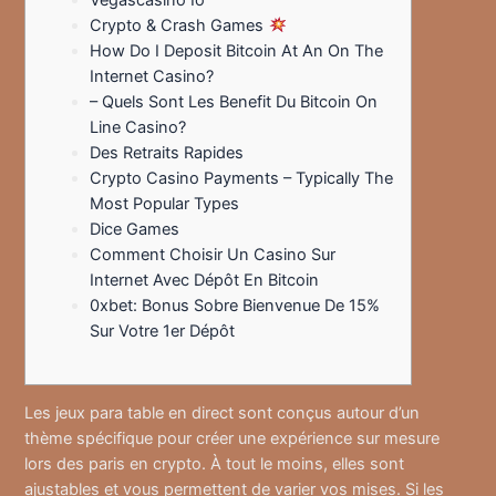
Vegascasino Io
Crypto & Crash Games
How Do I Deposit Bitcoin At An On The
Internet Casino?
– Quels Sont Les Benefit Du Bitcoin On
Line Casino?
Des Retraits Rapides
Crypto Casino Payments – Typically The
Most Popular Types
Dice Games
Comment Choisir Un Casino Sur
Internet Avec Dépôt En Bitcoin
0xbet: Bonus Sobre Bienvenue De 15%
Sur Votre 1er Dépôt
Les jeux para table en direct sont conçus autour d’un
thème spécifique pour créer une expérience sur mesure
lors des paris en crypto. À tout le moins, elles sont
ajustables et vous permettent de varier vos mises. Si les