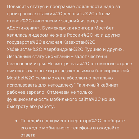
Повысить статус и программе лояльности надо за
проигранные ставки%2C депозиты%2C объем
ставок%2C выполнение заданий из раздела
«Достижения». Букмекерская контора Мостбет
являлась лидером не же в России%2C но и других
государств%2C включая Казахстан%2C
Узбекистан%2C Азербайджан%2C Турцию и других.
Легальный статус компании – залог честен и
безопасной игры. Несмотря на а%2C что многие стране
считают азартные игры незаконными и блокируют сайт
Mostbet%2C сами можете абсолютно легально
использовать для неподалеку” “а личный кабинет
рабочее зеркало. Отмечаем не только
функциональность мобильного сайта%2C но же
быстроту его работу.
Передайте документ оператору%2C сообщите
его код с мобильного телефона и ожидайте
ответа.