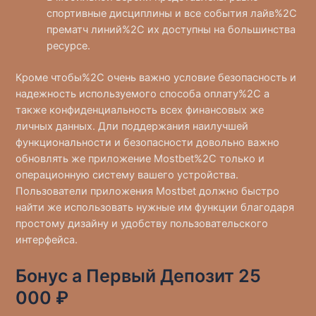
спортивные дисциплины и все события лайв%2C
прематч линий%2C их доступны на большинства
ресурсе.
Кроме чтобы%2C очень важно условие безопасность и
надежность используемого способа оплату%2C а
также конфиденциальность всех финансовых же
личных данных. Дли поддержания наилучшей
функциональности и безопасности довольно важно
обновлять же приложение Mostbet%2C только и
операционную систему вашего устройства.
Пользователи приложения Mostbet должно быстро
найти же использовать нужные им функции благодаря
простому дизайну и удобству пользовательского
интерфейса.
Бонус а Первый Депозит 25
000 ₽