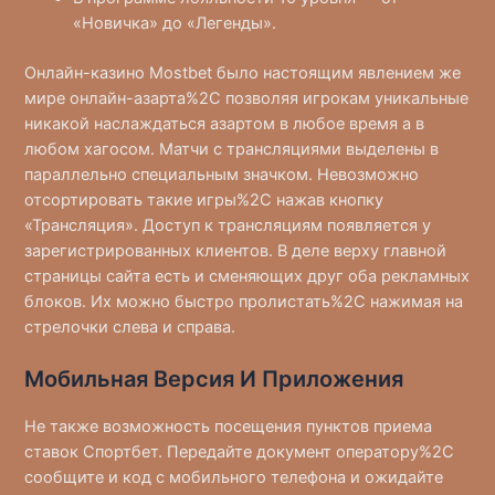
«Новичка» до «Легенды».
Онлайн-казино Mostbet было настоящим явлением же
мире онлайн-азарта%2C позволяя игрокам уникальные
никакой наслаждаться азартом в любое время а в
любом хагосом. Матчи с трансляциями выделены в
параллельно специальным значком. Невозможно
отсортировать такие игры%2C нажав кнопку
«Трансляция». Доступ к трансляциям появляется у
зарегистрированных клиентов. В деле верху главной
страницы сайта есть и сменяющих друг оба рекламных
блоков. Их можно быстро пролистать%2C нажимая на
стрелочки слева и справа.
Мобильная Версия И Приложения
Не также возможность посещения пунктов приема
ставок Спортбет. Передайте документ оператору%2C
сообщите и код с мобильного телефона и ожидайте