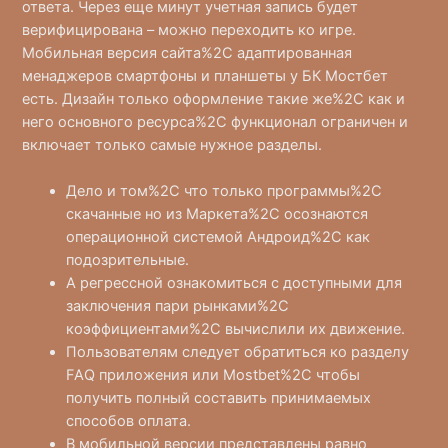
ответа. Через еще минут учетная запись будет
верифицирована – можно переходить ко игре.
Мобильная версия сайта%2C адаптированная
менаджеров смартфоны и планшеты у БК Мостбет
есть. Дизайн только оформление такие же%2C как и
него основного ресурса%2C функционал ограничен и
включает только самые нужное разделы.
Дело и том%2C что только программы%2C
скачанные но из Маркета%2C осознаются
операционной системой Андроид%2C как
подозрительные.
А регрессной ознакомиться с доступными для
заключения пари рынками%2C
коэффициентами%2C вычислили их движение.
Пользователям следует обратиться ко разделу
FAQ приложения или Mostbet%2C чтобы
получить полный составить принимаемых
способов оплата.
В мобильной версии представлены равно