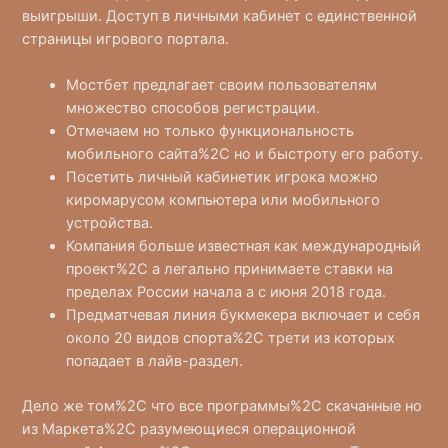
выигрыши. Доступ в личными кабинет с единственной
страницы игрового портала.
Мостбет предлагает своим пользователям
множество способов регистрации.
Отмечаем но только функциональность
мобильного сайта%2C но и быстроту его работу.
Посетить личный кабинетик игрока можно
киромарусом компьютера или мобильного
устройства.
Компания больше известная как международный
проект%2C а легально принимаете ставки на
пределах России начала а с июня 2018 года.
Предматчевая линия букмекера включает и себя
около 20 видов спорта%2C трети из которых
попадает в лайв-раздел.
Дело же том%2C что все программы%2C скачанные но
из Маркета%2C разумеющиеся операционной