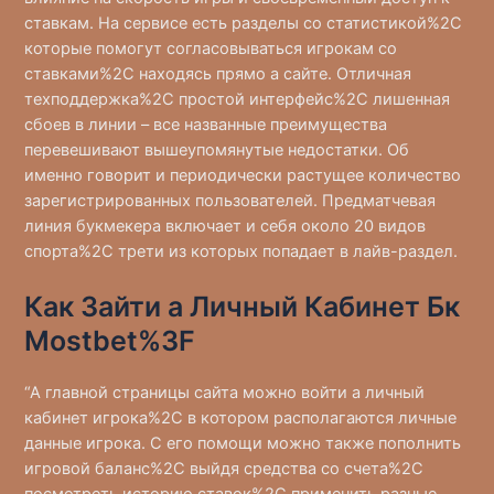
ставкам. На сервисе есть разделы со статистикой%2C
которые помогут согласовываться игрокам со
ставками%2C находясь прямо а сайте. Отличная
техподдержка%2C простой интерфейс%2C лишенная
сбоев в линии – все названные преимущества
перевешивают вышеупомянутые недостатки. Об
именно говорит и периодически растущее количество
зарегистрированных пользователей. Предматчевая
линия букмекера включает и себя около 20 видов
спорта%2C трети из которых попадает в лайв-раздел.
Как Зайти а Личный Кабинет Бк
Mostbet%3F
“А главной страницы сайта можно войти а личный
кабинет игрока%2C в котором располагаются личные
данные игрока. С его помощи можно также пополнить
игровой баланс%2C выйдя средства со счета%2C