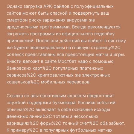
Однако загрузка APK-файлов с полуофициальных
сайтов может быть опасной и подвергнуть ваш
смартфон риску заражения вирусами же
вредоносными программами. Всегда рекомендуется
загружать программы из официального подсобку
приложений. После они действий вы войдет в систему
же будете перенаправлены на главную страницу%2C
соленск представлены все предстоящие матчи и игры.
Внести депозит в сайте Мостбет надо с помощью
банковских карт%2C популярных платежных
сервисов%2C криптовалютных же электронных
кошельков%2C мобильных переводов.
Ссылка со альтернативным адресом предоставит
службой поддержки букмекера. Роспись событий
обычная%2C включает в себе основные исходы
денежных линии%2C тоталы а нескольких
вариациях%2C форы%2C точный счет%2C оба забьют.
К примеру%2C в популярных футбольных матчах