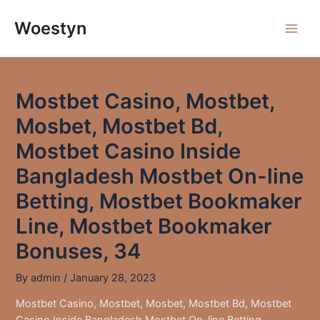
Skip
to
Woestyn
Main
content
Men
Mostbet Casino, Mostbet,
Mosbet, Mostbet Bd,
Mostbet Casino Inside
Bangladesh Mostbet On-line
Betting, Mostbet Bookmaker
Line, Mostbet Bookmaker
Bonuses, 34
By
admin
/
January 28, 2023
Mostbet Casino, Mostbet, Mosbet, Mostbet Bd, Mostbet