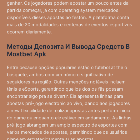
ganhar. Os jogadores podem apostar um pouco antes da
partida começar, já com operating system mercados
disponíveis dieses apostas ao festón. A plataforma conta
mais de 20 modalidades e centenas de eventos esportivos
ocorrem diariamente.
Методы Депозита И Вывода Средств В
Mostbet Apk
Entre because opções populares estão o futebol at the o
basquete, ambos com um número significativo de
seguidores na região. Outras menções notáveis incluem
tênis e eSports, garantindo que los dos os fãs possam
encontrar algo pra se divertir. Ela apresenta linhas para
apostas pré-jogo electronic ao vivo, dando aos jogadores
a new flexibilidade de realizar apostas antes perform início
do game ou enquanto ele estiver em andamento. As linhas
pré-jogo abrangem um amplo espectro de esportes com
vários mercados de apostas, permitindo que os usuários
planejem estrategicamente suas apostas.