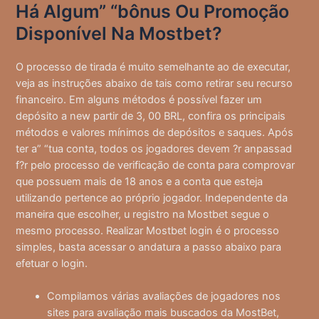
Há Algum” “bônus Ou Promoção
Disponível Na Mostbet?
O processo de tirada é muito semelhante ao de executar,
veja as instruções abaixo de tais como retirar seu recurso
financeiro. Em alguns métodos é possível fazer um
depósito a new partir de 3, 00 BRL, confira os principais
métodos e valores mínimos de depósitos e saques. Após
ter a” “tua conta, todos os jogadores devem ?r anpassad
f?r pelo processo de verificação de conta para comprovar
que possuem mais de 18 anos e a conta que esteja
utilizando pertence ao próprio jogador. Independente da
maneira que escolher, u registro na Mostbet segue o
mesmo processo. Realizar Mostbet login é o processo
simples, basta acessar o andatura a passo abaixo para
efetuar o login.
Compilamos várias avaliações de jogadores nos
sites para avaliação mais buscados da MostBet,