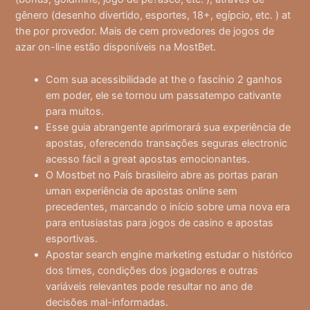
gênero (desenho divertido, esportes, 18+, egípcio, etc. ) at
the por provedor. Mais de cem provedores de jogos de
azar on-line estão disponíveis na MostBet.
Com sua acessibilidade at the o fascínio 2 ganhos
em poder, ele se tornou um passatempo cativante
para muitos.
Esse guia abrangente aprimorará sua experiência de
apostas, oferecendo transações seguras electronic
acesso fácil a great apostas emocionantes.
O Mostbet no País brasileiro abre as portas paran
uman experiência de apostas online sem
precedentes, marcando o início sobre uma nova era
para entusiastas para jogos de casino e apostas
esportivas.
Apostar search engine marketing estudar o histórico
dos times, condições dos jogadores e outras
variáveis relevantes pode resultar no ano de
decisões mal-informadas.