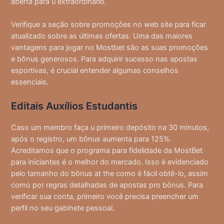
aberta para u extraordinário.
Verifique a seção sobre promoções no web site para ficar
atualizado sobre as últimas ofertas. Uma das maiores
vantagens para jogar no Mostbet são as suas promoções
e bônus generosos. Para adquirir sucesso nas apostas
esportivas, é crucial entender algumas conselhos
essenciais.
Editais Auxílios Estudantis
Caso um membro faça u primeiro depósito na 30 minutos,
após o registro, um bônus aumenta para 125%.
Acreditamos que o programa para fidelidade da MostBet
para iniciantes é o melhor do mercado. Isso é evidenciado
pelo tamanho do bônus at the como é fácil obtê-lo, assim
como por regras detalhadas de apostas pro bônus. Para
verificar sua conta, primeiro você precisa preencher um
perfil no seu gabinete pessoal.