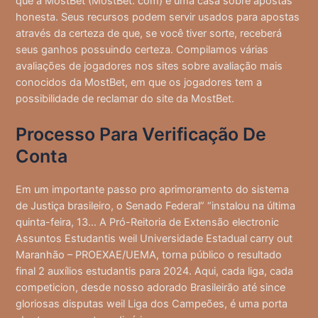
que a MostBet (MostBet. com) é uma casa sobre apostas
honesta. Seus recursos podem servir usados para apostas
através da certeza de que, se você tiver sorte, receberá
seus ganhos possuindo certeza. Compilamos várias
avaliações de jogadores nos sites sobre avaliação mais
conocidos da MostBet, em que os jogadores tem a
possibilidade de reclamar do site da MostBet.
Processo Para Verificação De
Conta
Em um importante passo pro aprimoramento do sistema
de Justiça brasileiro, o Senado Federal” “instalou na última
quinta-feira, 13… A Pró-Reitoria de Extensão electronic
Assuntos Estudantis weil Universidade Estadual carry out
Maranhão – PROEXAE/UEMA, torna público o resultado
final 2 auxílios estudantis para 2024. Aqui, cada liga, cada
competicion, desde nosso adorado Brasileirão até since
gloriosas disputas weil Liga dos Campeões, é uma porta