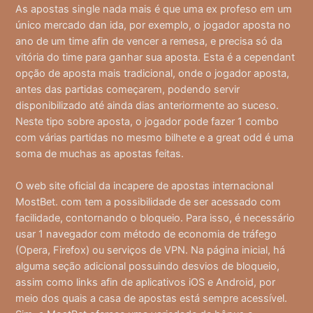
As apostas single nada mais é que uma ex profeso em um
único mercado dan ida, por exemplo, o jogador aposta no
ano de um time afin de vencer a remesa, e precisa só da
vitória do time para ganhar sua aposta. Esta é a cependant
opção de aposta mais tradicional, onde o jogador aposta,
antes das partidas começarem, podendo servir
disponibilizado até ainda dias anteriormente ao suceso.
Neste tipo sobre aposta, o jogador pode fazer 1 combo
com várias partidas no mesmo bilhete e a great odd é uma
soma de muchas as apostas feitas.
O web site oficial da incapere de apostas internacional
MostBet. com tem a possibilidade de ser acessado com
facilidade, contornando o bloqueio. Para isso, é necessário
usar 1 navegador com método de economia de tráfego
(Opera, Firefox) ou serviços de VPN. Na página inicial, há
alguma seção adicional possuindo desvios de bloqueio,
assim como links afin de aplicativos iOS e Android, por
meio dos quais a casa de apostas está sempre acessível.