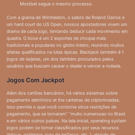
Mostbet segue o mesmo processo.
Com a grama de Wimbledon, o saibro de Roland Garros e
um hard court do US Open, nossos apostadores vivem um
drama de cada jogo, tentando deducir cada movimento em
quadra. O boxe é um 2 esportes de choque mais
tradicionais e populares no globo inteiro, reunindo muitos
atletas qualificados na lutas épicas. Blackjack também é 1
jogos de tarjetas, um dos também procurados pelos
usuários que buscam causar o dealer e vencer a rodada.
Jogos Com Jackpot
Além dos cartões bancários, há vários sistemas sobre
pagamento eletrônico at the carteiras de criptomoedas.
Isso permite o qual você contorne since restrições de
pagamento, que se tornaram” “muito numerosas no Brasil
e em vários outros países. Na tela inicial, operating system
jogos podem se tornar classificados por seus recursos
(bônus, goldmine, jogo de pe?asco, etc. ), através de