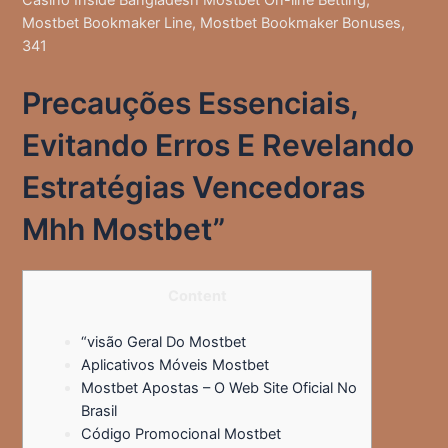
Casino Inside Bangladesh Mostbet On-line Betting,
Mostbet Bookmaker Line, Mostbet Bookmaker Bonuses,
341
Precauções Essenciais,
Evitando Erros E Revelando
Estratégias Vencedoras
Mhh Mostbet”
Content
“visão Geral Do Mostbet
Aplicativos Móveis Mostbet
Mostbet Apostas – O Web Site Oficial No
Brasil
Código Promocional Mostbet