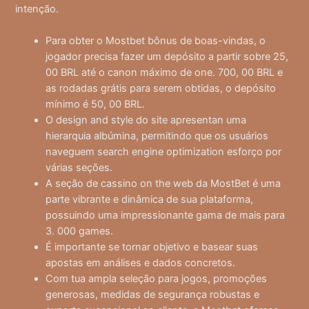
intenção.
Para obter o Mostbet bônus de boas-vindas, o
jogador precisa fazer um depósito a partir sobre 25,
00 BRL até o canon máximo de one. 700, 00 BRL e
as rodadas grátis para serem obtidas, o depósito
mínimo é 50, 00 BRL.
O design and style do site apresentan uma
hierarquia albúmina, permitindo que os usuários
naveguem search engine optimization esforço por
várias seções.
A seção de cassino on the web da MostBet é uma
parte vibrante e dinâmica de sua plataforma,
possuindo uma impressionante gama de mais para
3. 000 games.
É importante se tornar objetivo e basear suas
apostas em análises e dados concretos.
Com tua ampla seleção para jogos, promoções
generosas, medidas de segurança robustas e