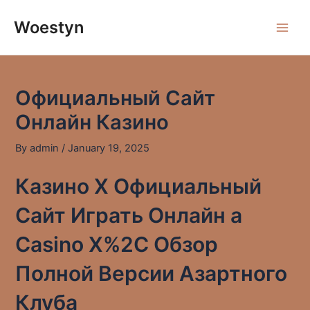
Skip
to
Woestyn
Main
content
Men
Официальный Сайт
Онлайн Казино
By
admin
/
January 19, 2025
Казино Х Официальный
Сайт Играть Онлайн а
Casino X%2C Обзор
Полной Версии Азартного
Клуба