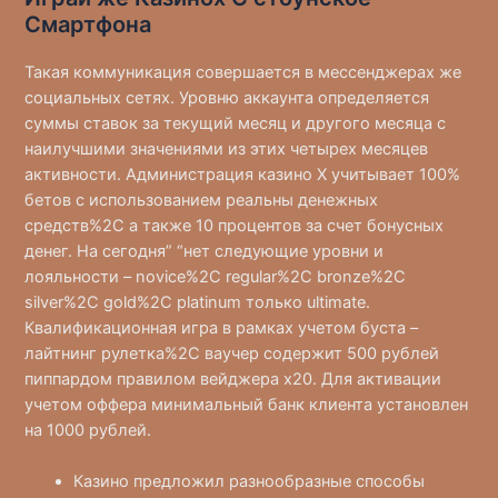
Смартфона
Такая коммуникация совершается в мессенджерах же
социальных сетях. Уровню аккаунта определяется
суммы ставок за текущий месяц и другого месяца с
наилучшими значениями из этих четырех месяцев
активности. Администрация казино X учитывает 100%
бетов с использованием реальны денежных
средств%2C а также 10 процентов за счет бонусных
денег. На сегодня” “нет следующие уровни и
лояльности – novice%2C regular%2C bronze%2C
silver%2C gold%2C platinum только ultimate.
Квалификационная игра в рамках учетом буста –
лайтнинг рулетка%2C ваучер содержит 500 рублей
пиппардом правилом вейджера х20. Для активации
учетом оффера минимальный банк клиента установлен
на 1000 рублей.
Казино предложил разнообразные способы