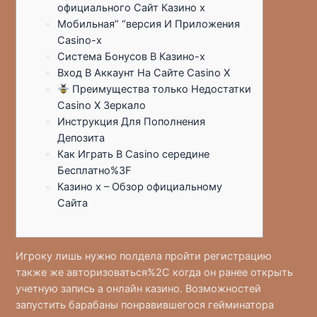
официального Сайт Казино х
Мобильная” “версия И Приложения
Casino-x
Cистема Бонусов В Казино-х
Вход В Аккаунт На Сайте Casino X
Преимущества только Недостатки
Casino X Зеркало
Инструкция Для Пополнения
Депозита
Как Играть В Casino середине
Бесплатно%3F
Казино х – Обзор официальному
Сайта
Игроку лишь нужно полдела пройти регистрацию
также же авторизоваться%2C когда он ранее открыть
учетную запись а онлайн казино. Возможностей
запустить барабаны понравившегося гейминатора