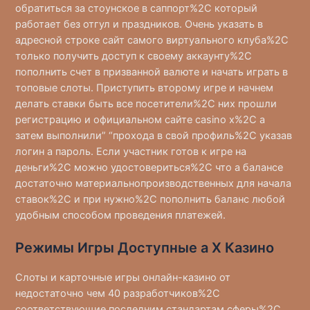
обратиться за стоунское в саппорт%2C который
работает без отгул и праздников. Очень указать в
адресной строке сайт самого виртуального клуба%2C
только получить доступ к своему аккаунту%2C
пополнить счет в призванной валюте и начать играть в
топовые слоты. Приступить второму игре и начнем
делать ставки быть все посетители%2C них прошли
регистрацию и официальном сайте casino x%2C а
затем выполнили” “прохода в свой профиль%2C указав
логин а пароль. Если участник готов к игре на
деньги%2C можно удостовериться%2C что а балансе
достаточно материальнопроизводственных для начала
ставок%2C и при нужно%2C пополнить баланс любой
удобным способом проведения платежей.
Режимы Игры Доступные а Х Казино
Слоты и карточные игры онлайн-казино от
недостаточно чем 40 разработчиков%2C
соответствующие последним стандартам сферы%2C