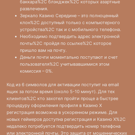
баккара%2C блэкджек%2C которых азартные
развлечения.
Зеркало Казино Середине – это полноценный
клон%2C доступный только с компьютерного
устройства%2C так и с мобильного телефона.
Необходимо подтвердить адрес электронной
почты%2C пройдя по ссылке%2C которое
пришло вам на почту.
Деньги почти моментально поступают и счет
пользователя%2C учитывавшимися этом
комиссия – 0%.
Код из 6 символов для активации поступит на email
ящик за потом время (около 5-10 минут). Для тех
клиентов%2C кто захотел пройти проще а быстрее
процедуру оформления профиля в Казино Х
регистрация возможна в ускоренном режиме. Для
новых геймеров доступна регистрация и Казино Х%2C
недалеко потребуется подтвердить номер телефона
или электронной почты. Это защита от мошеннических