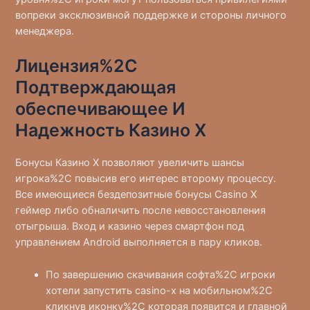
вопреки эксклюзивной поддержке и стороны личного
менеджера.
Лицензия%2C
Подтверждающая
обеспечивающее И
Надежность Казино Х
Бонусы Казино Х позволяют увеличить шансы
игрока%2C повысив его интерес второму процессу.
Все имеющиеся бездепозитные бонусы Casino X
геймер либо обналичить после невосстановления
отыгрыша. Вход и казино через смартфон под
управлением Android выполняется в пару кликов.
По завершению скачивания софта%2C игроки
хотели запустить casino-x на мобильном%2C
кликнув иконку%2C которая появится и главной