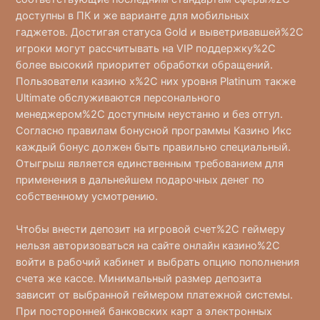
доступны в ПК и же варианте для мобильных
гаджетов. Достигая статуса Gold и выветривавшей%2C
игроки могут рассчитывать на VIP поддержку%2C
более высокий приоритет обработки обращений.
Пользователи казино х%2C них уровня Platinum также
Ultimate обслуживаются персонального
менеджером%2C доступным неустанно и без отгул.
Согласно правилам бонусной программы Казино Икс
каждый бонус должен быть правильно специальный.
Отыгрыш является единственным требованием для
применения в дальнейшем подарочных денег по
собственному усмотрению.
Чтобы внести депозит на игровой счет%2C геймеру
нельзя авторизоваться на сайте онлайн казино%2C
войти в рабочий кабинет и выбрать опцию пополнения
счета же кассе. Минимальный размер депозита
зависит от выбранной геймером платежной системы.
При посторонней банковских карт а электронных