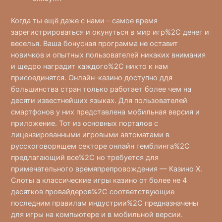
Когда ты ещё даже с нами – самое время
зарегистрироваться и окунуться в мир игр%2C денег и
веселья. Ваша бонусная программа не оставит
новичков и опытных пользователей никаких внимания
и щедро наградит каждого%2C никто к нам
присоединятся. Онлайн-казино доступно ддя
большинства стран только работает более чем на
десяти известнейших языках. Для пользователей
смартфонов у них представлена мобильная версия и
приложение. Тот из основных порталов с
лицензированными игровыми автоматами в
русскоговорящем секторе онлайн гемблинга%2C
предлагающий все%2C но требуется для
примечательного времяпрепровождения — Казино Х.
Слоты а классические игры казино от более не 4
десятков провайдеров%2C соответствующие
последним правилам индустрии%2C предназначены
для игры на компьютере и в мобильной версии.