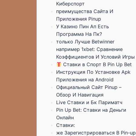
Киберспорт
преимущества Сайта И
Приложения Pinup
У Казино Пин Ап Есть
Программа На Пк?
только Лучше Betwinner
например 1xbet: Сравнение
Коэффициентов И Условий Игры
Ставки в Спорт В Pin Up Bet
Инструкция По Установке Apk
Приложения на Android
Официальный Сайт Pinup –
Обзор И Навигация
Live Ставки и Бк Париматч
Pin Up Bet: Ставки на Деньги
Онлайн
Ставки:
же Зарегистрироваться В Pin-up