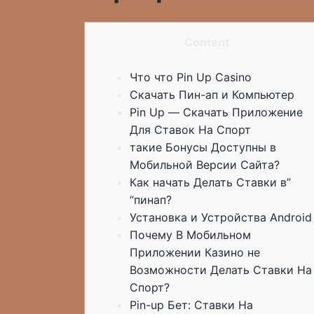
Content
Что что Pin Up Casino
Скачать Пин-ап и Компьютер
Pin Up — Скачать Приложение
Для Ставок На Спорт
такие Бонусы Доступны в
Мобильной Версии Сайта?
Как начать Делать Ставки в”
“пинап?
Установка и Устройства Android
Почему В Мобильном
Приложении Казино не
Возможности Делать Ставки На
Спорт?
Pin-up Бет: Ставки На