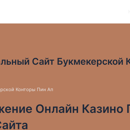
альный Сайт Букмекерской 
ерской Конторы Пин Ап
жение Онлайн Казино 
Сайта