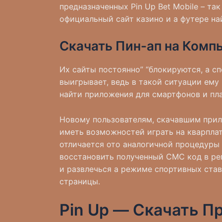
предназначенных Pin Up Bet Mobile – та
официальный сайт казино и а футере на
Скачать Пин-ап на Комп
Их сайты постоянно” “блокируются, а с
выигрывает, ведь в такой ситуации ему
найти приложения для смартфонов и пл
Новому пользователям, скачавшим прил
иметь возможностей играть на кварплат
отличается ото аналогичной процедуры 
восстановить полученный СМС код в рег
и развлечься а режиме спортивных став
страницы.
Pin Up — Скачать П