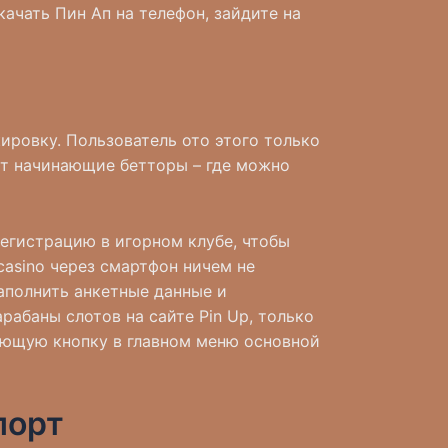
качать Пин Ап на телефон, зайдите на
ировку. Пользователь ото этого только
ют начинающие бетторы – где можно
егистрацию в игорном клубе, чтобы
casino через смартфон ничем не
заполнить анкетные данные и
абаны слотов на сайте Pin Up, только
вующую кнопку в главном меню основной
порт