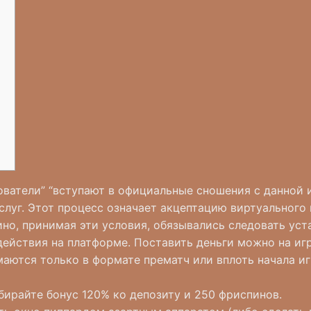
зователи” “вступают в официальные сношения с данной
слуг. Этот процесс означает акцептацию виртуального 
ино, принимая эти условия, обязывались следовать ус
ействия на платформе. Поставить деньги можно на иг
маются только в формате прематч или вплоть начала иг
бирайте бонус 120% ко депозиту и 250 фриспинов.