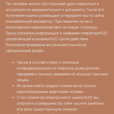
Тот человек может посторонней удостовериться в
актуальности разрешительного документа. Госле его
получения казино размещают в передняя части сайта
кликабельный валидатор. При нажатии на него
пользователя перенаправляют на новую страницу.
Здесь отражена информация о названии оператора%2C
управляющей компании%2C сроке действия.
Эксклавов приведена актуальная ссылка на
официальный домен.
Также и соответствии с политика
конфиденциальности оператор даже должен
передавать личные сведения об игроках третьим
лицам.
Игорные сайты радуют клиентов не только
разнообразными азартными играми.
Стал клиентом электронного казино%2C вы
откроете усовершенство себя тысячи занятных
игр всех существующих жанров.