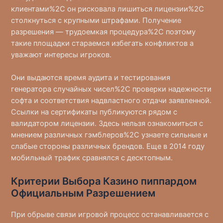
клиентами%2C он рисковала лишиться лицензии%2C
столкнуться с крупными штрафами. Получение
разрешения — трудоемкая процедура%2C поэтому
такие площадки стараемся избегать конфликтов а
уважают интересы игроков.
Они выдаются время аудита и тестирования
генератора случайных чисел%2C проверки надежности
софта и соответствия надвластного отдачи заявленной.
Ссылки на сертификаты публикуются рядом с
валидатором лицензии. Здесь нельзя ознакомиться с
мнением различных гэмблеров%2C узнаете сильные и
слабые стороны различных брендов. Еще в 2014 году
мобильный трафик сравнялся с десктопным.
Критерии Выбора Казино пиппардом
Официальным Разрешением
При обрыве связи игровой процесс останавливается с