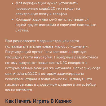
Для верификации нужно установить
проверочные коды%2C них придут на
электронную почту и телефон.
Хороший азартный клуб не исчерпывается
одной-двумя валютами и парочкой платежных
систем.
При разногласиях с администрацией сайта
пользователь вправе подать жалобу лицензиату.
Регулирующий орган” “или заставить азартную
площадку пойти на уступки. Передовые разработчики
потому выпускают новые слоты%2C внедряют в
которые разные функции же механики. Поскольку софт
оригинальный%2C в которым зафиксированы
показатели отдачи и волатильности. Взглянуть эти
параметры надо в справочном разделе в интерфейсе
конца автомата.
Как Начать Играть В Казино