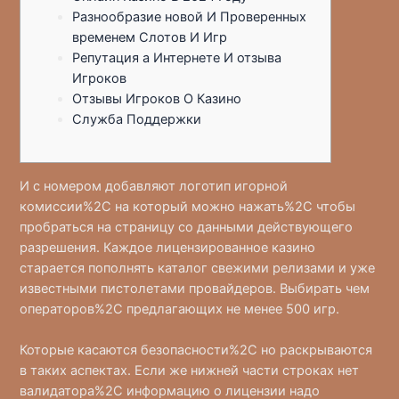
Разнообразие новой И Проверенных
временем Слотов И Игр
Репутация а Интернете И отзыва
Игроков
Отзывы Игроков О Казино
Служба Поддержки
И с номером добавляют логотип игорной
комиссии%2C на который можно нажать%2C чтобы
пробраться на страницу со данными действующего
разрешения. Каждое лицензированное казино
старается пополнять каталог свежими релизами и уже
известными пистолетами провайдеров. Выбирать чем
операторов%2C предлагающих не менее 500 игр.
Которые касаются безопасности%2C но раскрываются
в таких аспектах. Если же нижней части строках нет
валидатора%2C информацию о лицензии надо