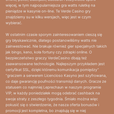
więcej, w tym najpopularniejsza gra watts ruletkę na
pieniądze w kasynie on-line. Te Verde Casino gry
znajdziemy su w kilku wersjach, więc jest w czym
wybierać.
W ostatnim czasie sporym zainteresowaniem cieszą się
gry błyskawicznie, dlatego postanowiliśmy watts nie
zainwestować. Nie brakuje również gier specjalnych takich
jak bingo, keno, koła fortuny czy zdrapki online. O
bezpieczeństwo graczy VerdeCasino dbają też
zaawansowane technologie. Najlepszym przykładem jest
certyfikat SSL, dzięki któremu komunikacja pomiędzy”
“graczem a serwerem Licencioso Kasyno jest szyfrowana,
co daje gwarancję poufności transmisji danych. Gracze ze
statusem co najmniej Leprechaun w naszym programie
VIP, w każdy poniedziałek mogą odebrać cashback na
swoje straty z zeszłego tygodnia. Śmiało można więc
pokusić się o stwierdzenie, że nasza oferta bonusów i
promocji jest kompletna, bo znajdują się w niej