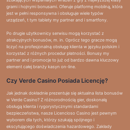
szukających wspaniałych wrażeń z gry z najwyższej klasy
grami i hojnymi bonusami. Oferuje platformę mobilną, która
jest w pełni responsywna i obsługuje wiele typów
urządzeń, t tym tablety my partner and i smartfony.
Po drugie użytkownicy serwisu mogą korzystać z
atrakcyjnych bonusów, m. in. Oprócz tego gracze mogą
liczyć na profesjonalną obsługę klienta w języku polskim i
korzystać z różnych procedur płatności. Bonusy my
partner and i promocje to już od bardzo dawna kluczowy
element całej branży kasyn on-line.
Czy Verde Casino Posiada Licencję?
Jak jednak dokładnie prezentuje się aktualna lista bonusów
w Verde Casino? Z różnorodnością gier, doskonałą
obsługą klienta i rygorystycznymi standardami
bezpieczeństwa, nasze Licencioso Casino jest pewnym
wyborem dla tych, którzy szukają spójnego i
ekscytującego doświadczenia hazardowego. Zakłady