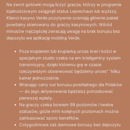
Na zwrot gotówki mogą liczyć gracze, którzy w programie
lojalnościowym osiągnęli status Leprechaun lub wyższy.
Klienci kasyno Verde pozytywnie oceniają głównie pakiet
powitalny skierowany do graczy kasynowych. Wśród
minusów najczęściej zwracają uwagę na brak bonusu bez
depozytu we aplikację mobilną Verde.
Poza krupierem lub krupierką unces krwi i kości w
specjalnym studio czeka na em inteligentny system
transmisyjny, dzięki któremu grę w czasie
rzeczywistym obserwować będziemy unces” “kilku
kamer jednocześnie.
Wracając carry out bonusu powitalnego dla Polaków
— do jego aktywowania będziesz potrzebować
pierwszej wpłaty.
Na graczy czeka bowiem 99 poziomów i twelve
statusów, gdzie mhh kolejnych poziomach można
zainkasować sporo benefitów.
Cotygodniowe zaś darmowe bonusy bez depozytu