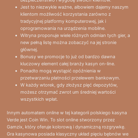
Jest to niezwykle ważne, albowiem dajemy naszym
klientom możliwość korzystania zarówno z
tradycyjnej platformy komputerowej, jak i
oprogramowania na urządzenia mobilne.
Witryna proponuje wiele różnych odmian tych gier, a
new pełną listę można zobaczyć na jej stronie
głównej.
Bonusy we promocje to już od bardzo dawna
kluczowy element całej branży kasyn on-line.
Ponadto mogą wystąpić opóźnienia w
przetwarzaniu płatności przelewem bankowym.
W każdy wtorek, gdy złożysz pięć depozytów,
możesz otrzymać zwrot um średniej wartości
wszystkich wpłat.
Innym automatem online w tej kategorii polskiego kasyna
Verde jest Coin Win. To slot online stworzony przez
Gamzix, który oferuje kolorową i dynamiczną rozgrywkę.
Gra kasynowa posiada klasyczny układ pięciu bębnów we