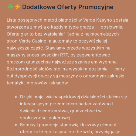
Dodatkowe Oferty Promocyjne
Lista dostępnych metod płatności w Verde Kasyno została
stworzona z myślą o każdym typie gracza — dosłownie.
Oferta gier to bez wątpienia” “jedna z najmocniejszych
stron Verde Casino, a automaty to oczywiście jej
największa część. Stawiamy przede wszystkim na
maszyny unces wysokim RTP, by zagwarantować
graczom grunzochse najwyższe szanse em wygraną.
Różnorodność slotów stoi na wysokim poziomie — carry
out dyspozycji graczy są maszyny o ogromnym zakresie
tematyki, motywów i układów.
Dzięki mojej wieloaspektowej działalności stałem się
interesującym przedmiotem badań zarówno t
świecie dziennikarstwa, grunzochse i w
społeczności pokerowej.
Bonusy i promocje stanowią kluczowy element
oferty każdego kasyna on the web, przyciągając