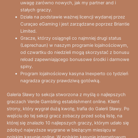
uwagę zarówno nowych, jak my partner and i
stałych graczy.
Działa na podstawie ważnej licencji wydanej przez
Curaçao eGaming i jest zarządzane poprzez Briantie
Limited.
Gracze, którzy osiągnęli co najmniej drugi status
(Leprechaun) w naszym programie lojalnościowym,
od czwartku do niedzieli mogą skorzystać z bonusu
reload zapewniającego bonusowe środki i darmowe
spiny.
Program lojalnościowy kasyna Inexperto co tydzień
nagradza graczy prawdziwą gotówką.
Galeria Sławy to sekcja stworzona z myślą o najlepszych
graczach Verde Gambling establishment online. Klient
strony, który wygrał dużą kwotę, trafia do Galerii Sławy. Po
wejściu do tej sekcji gracz zobaczy przed sobą listę, na
której się znalazło 10 najlepszych graczy, którym udało się
zdobyć najwyższe wygrane w bieżącym miesiącu w
polskim kasynie online. W polskim kasynie internetowym