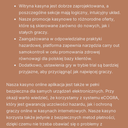
Witryna kasyna jest dobrze zaprojektowana, a
poszczególne sekcje mają logiczny, intuicyjny układ.
Nasze promocje kasynowe to różnorodne oferty,
które są skierowane zarówno do nowych, jak i
stałych graczy.
Zaangażowana w odpowiedzialne praktyki
hazardowe, platforma zapewnia narzędzia carry out
samokontroli w celu promowania zdrowej
równowagi dla polskiej bazy klientów.
Dodatkowo, ustawienia gry w trybie trial są bardziej
przyjazne, aby przyciągnąć jak najwięcej graczy.
Nasza kasyno online aplikacja jest także w pełni
bezpieczna dla samych urządzeń elektronicznych. Przy
okazji warto wiedzieć, że korzystamy z systemu eCOGRA,
który jest gwarancją uczciwości hazardu, jak i ochroną
graczy online w kasynach internetowych. Nasze kasyno
korzysta także jedynie z bezpiecznych metod płatności,
dzięki czemu nie trzeba obawiać się o problemy z