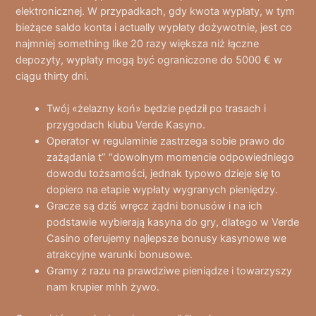
elektronicznej. W przypadkach, gdy kwota wypłaty, w tym
bieżące saldo konta i actually wypłaty dożywotnie, jest co
najmniej something like 20 razy większa niż łączne
depozyty, wypłaty mogą być ograniczone do 5000 € w
ciągu thirty dni.
Twój «żelazny koń» będzie pędził po trasach i
przygodach klubu Verde Kasyno.
Operator w regulaminie zastrzega sobie prawo do
zażądania t” “dowolnym momencie odpowiedniego
dowodu tożsamości, jednak typowo dzieje się to
dopiero na etapie wypłaty wygranych pieniędzy.
Gracze są dziś wręcz żądni bonusów i na ich
podstawie wybierają kasyna do gry, dlatego w Verde
Casino oferujemy najlepsze bonusy kasynowe we
atrakcyjne warunki bonusowe.
Gramy z razu na prawdziwe pieniądze i towarzyszy
nam krupier mhh żywo.