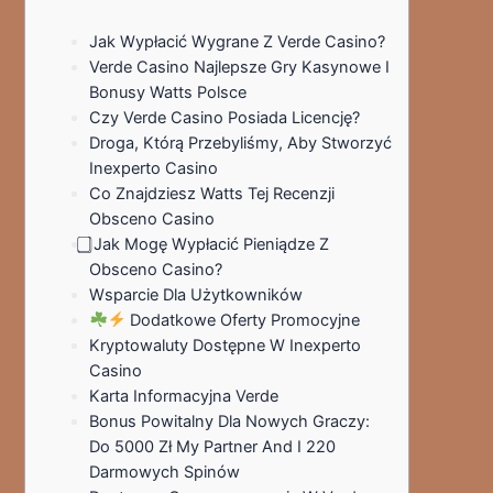
Jak Wypłacić Wygrane Z Verde Casino?
Verde Casino Najlepsze Gry Kasynowe I
Bonusy Watts Polsce
Czy Verde Casino Posiada Licencję?
Droga, Którą Przebyliśmy, Aby Stworzyć
Inexperto Casino
Co Znajdziesz Watts Tej Recenzji
Obsceno Casino
⃣ Jak Mogę Wypłacić Pieniądze Z
Obsceno Casino?
Wsparcie Dla Użytkowników
Dodatkowe Oferty Promocyjne
Kryptowaluty Dostępne W Inexperto
Casino
Karta Informacyjna Verde
Bonus Powitalny Dla Nowych Graczy:
Do 5000 Zł My Partner And I 220
Darmowych Spinów