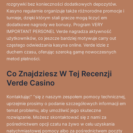
rozgrywki bez konieczności dodatkowych depozytów.
Kasyno regularnie organizuje także różnorodne promocje i
turnieje, dzięki którym stali gracze mogą liczyć em
dodatkowe nagrody we bonusy. Program VERY
IMPORTANT PERSONEL Verde nagradza aktywność
użytkowników, co jeszcze bardziej motywuje carry out
częstego odwiedzania kasyna online. Verde idzie z
duchem czasu, oferując szeroką gamę nowoczesnych
metod płatności.
Co Znajdziesz W Tej Recenzji
Verde Casino
Kontaktując” “się z naszym zespołem pomocy technicznej,
uprzejmie prosimy o podanie szczegółowych informacji em
temat problemu, aby umożliwić jego skuteczne
rozwiązanie. Możesz skontaktować się z nami za
pośrednictwem opcji czatu na żywo w celu uzyskania
natychmiastowej pomocy albo za pośrednictwem poczty