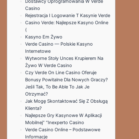
Dostawcy Oprogramowania W Verde
Casino
Rejestracja I Logowanie T Kasynie Verde
Casino Verde: Najlepsze Kasyno Online
(
Kasyno Em Żywo
Verde Casino — Polskie Kasyno
Internetowe
Wytworne Stoły Unces Krupierem Na
Żywo W Verde Casino
Czy Verde On Line Casino Oferuje
Bonusy Powitalne Dla Nowych Graczy?
Jeśli Tak, To Be Able To Jak Je
Otrzymać?
Jak Mogę Skontaktować Się Z Obsługą
Klienta?
Najlepsze Gry Kasynowe W Aplikacji
Mobilnej” “Inexperto Casino
Verde Casino Online – Podstawowe
Informacje