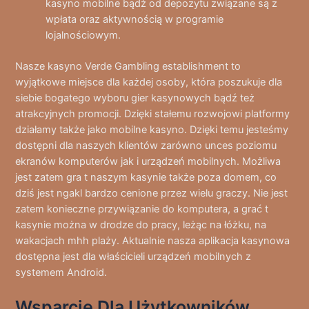
kasyno mobilne bądź od depozytu związane są z
wpłata oraz aktywnością w programie
lojalnościowym.
Nasze kasyno Verde Gambling establishment to
wyjątkowe miejsce dla każdej osoby, która poszukuje dla
siebie bogatego wyboru gier kasynowych bądź też
atrakcyjnych promocji. Dzięki stałemu rozwojowi platformy
działamy także jako mobilne kasyno. Dzięki temu jesteśmy
dostępni dla naszych klientów zarówno unces poziomu
ekranów komputerów jak i urządzeń mobilnych. Możliwa
jest zatem gra t naszym kasynie także poza domem, co
dziś jest ngakl bardzo cenione przez wielu graczy. Nie jest
zatem konieczne przywiązanie do komputera, a grać t
kasynie można w drodze do pracy, leżąc na łóżku, na
wakacjach mhh plaży. Aktualnie nasza aplikacja kasynowa
dostępna jest dla właścicieli urządzeń mobilnych z
systemem Android.
Wsparcie Dla Użytkowników