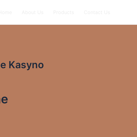
Home
About Us
Products
Contact Us
ie Kasyno
ne