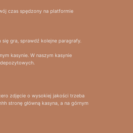
wój czas spędzony na platformie
 się gra, sprawdź kolejne paragrafy.
аlnуm kаsуnіе. W naszym kasynie
 depozytowych.
ro zdjęcie o wysokiej jakości trzeba
 mhh stronę główną kasyna, a na górnym