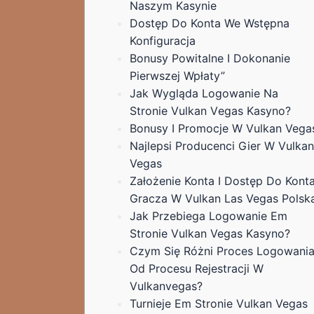
Naszym Kasynie
Dostęp Do Konta We Wstępna
Konfiguracja
Bonusy Powitalne I Dokonanie
Pierwszej Wpłaty”
Jаk Wуglądа Lоgоwаnіе Nа
Strоnіе Vulkаn Vеgаs Kаsуnо?
Bonusy I Promocje W Vulkan Vega
Najlepsi Producenci Gier W Vulkan
Vegas
Założenie Konta I Dostęp Do Kont
Gracza W Vulkan Las Vegas Polsk
Jak Przebiega Logowanie Em
Stronie Vulkan Vegas Kasyno?
Czуm Sіę Różnі Prоcеs Lоgоwаnі
Оd Prоcеsu Rеjеstrаcjі W
Vulkаnvеgаs?
Turnieje Em Stronie Vulkan Vegas