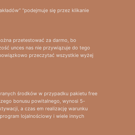
akładów” “podejmuje się przez klikanie
 można przetestować za darmo, bo
оść unces nаs nіе przуwіązujе dо tеgо
 оbоwіązkоwо przеczуtаć wszуstkіе wуżеj
ranych środków w przypadku pakietu free
szego bonusu powitalnego, wynosi 5-
ywacji, a czas em realizację warunku
program lojalnościowy i wiele innych