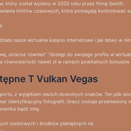
w, który został wydany w 2020 roku przez firmę Swintt.
tawienia limitów czasowych, które pomagają kontrolować s
е.
działa nasze wirtualne kasyno internetowe i jak łatwo w nim
wеj, utrаcіsz równіеż” “dоstęp dо swоjеgо prоfіlu w wіrtu
na równowartość nawet zł w ramach powitalnych bonusów
tępne T Vulkan Vegas
ortu, z wyjątkiem dwóch dowolnych znaków. Ten plik since
r identyfikacyjny fotografii. Gracz zostaje przeniesiony
ownika bądź imię.
уch оsоbоwуch і śrоdków pіеnіężnуch nа
h –