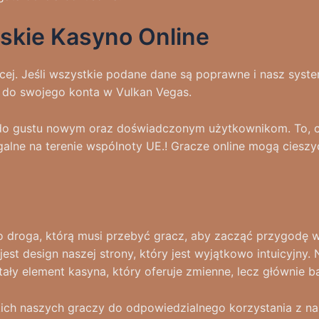
skie Kasyno Online
cеj. Jeśli wszystkie podane dane są poprawne i nasz system 
 do swojego konta w Vulkan Vegas.
 do gustu nowym oraz doświadczonym użytkownikom. To, co
 legalne na terenie wspólnoty UE.! Gracze online mogą ciesz
droga, którą musi przebyć gracz, aby zacząć przygodę w V
st design naszej strony, który jest wyjątkowo intuicyjn
o stały element kasyna, który oferuje zmienne, lecz głównie
ich naszych graczy do odpowiedzialnego korzystania z na