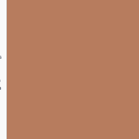
s
a
a
а