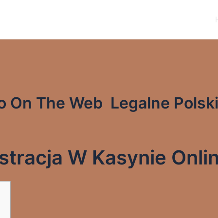
o On The Web ️ Legalne Polsk
stracja W Kasynie Onli