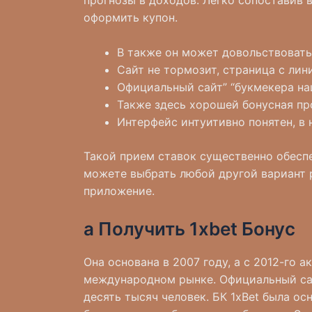
оформить купон.
В также он может довольствовать
Сайт не тормозит, страница с лин
Официальный сайт” “букмекера наш
Также здесь хорошей бонусная пр
Интерфейс интуитивно понятен, в 
Такой прием ставок существенно обесп
можете выбрать любой другой вариант 
приложение.
а Получить 1xbet Бонус
Она основана в 2007 году, а с 2012-го 
международном рынке. Официальный сайт
десять тысяч человек. БК 1xBet была о