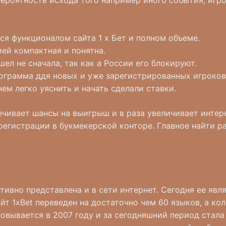
ся функционалом сайта 1 х Бет и полном объеме.
ией компактная и понятна.
ел не сначала, так как а России его блокируют.
ограмма ддя новых и уже зарегистрированных игроков
нем легко уяснить и начать сделали ставки.
ечивает шансы на выигрыш и в раза увеличивает интер
регистрации в букмекерской конторе. Главное найти р
активно представлена и в сети интернет. Сегодня ее яв
 1xBet переведен на достаточно чем 60 языков, а ко
сновывается в 2007 году и за сегодняшний период стал