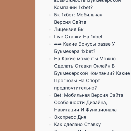
возможность Букмекерской
Компании 1xbet?
Бк 1хбет: Мобильная
Версия Сайта
Лицензия Бк
Live Ставки На 1xbet
➦➦ Какие Бонусы разве У
Букмекера 1xbet?
На Какие моменты Можно
Сделать Ставки Онлайн В
Букмекерской Компании? Какие
Прогнозы На Спорт
предпочтительно?
Bet: Мобильная Версия Сайта
Особенности Дизайна,
Навигации И Функционала
Экспресс Дня
Как сделано Ставку