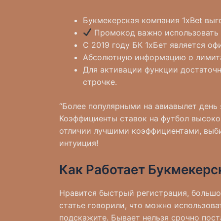
Букмекерская компания 1xBet выг
Промокод важно использовать п
С 2019 году БК 1хБет является оф
Абсолютную информацию о лимитах
Для активации функции достаточн
строчке.
“Более популярными на авиавылет день 
Коэффициенты ставок на футбол высокой
отличии лучшими коэффициентами, выбир
интуиция!
Как Работает Букмекерс
Нравится быстрый регистрация, большо
статье говорили, что можно использоват
подскажите. Бывает нельзя срочно пост