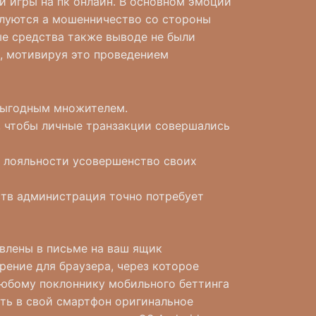
ни игры на пк онлайн. В основном эмоции
алуются а мошенничество со стороны
ые средства также выводе не были
, мотивируя это проведением
выгодным множителем.
, чтобы личные транзакции совершались
ы лояльности усовершенство своих
ств администрация точно потребует
авлены в письме на ваш ящик
ение для браузера, через которое
Любому поклоннику мобильного беттинга
ить в свой смартфон оригинальное