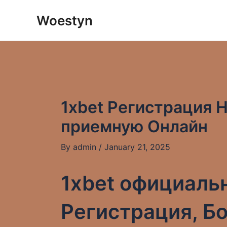
Skip
Woestyn
to
content
1xbet Регистрация 
приемную Онлайн
By
admin
/
January 21, 2025
1xbet официаль
Регистрация, Б