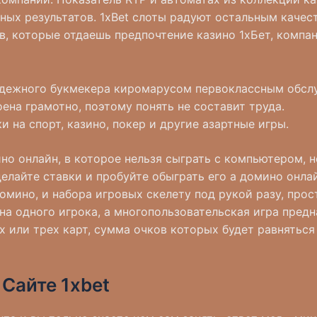
чных результатов. 1xBet слоты радуют остальным каче
в, которые отдаешь предпочтение казино 1хБет, компа
надежного букмекера киромарусом первоклассным обсл
ена грамотно, поэтому понять не составит труда.
и на спорт, казино, покер и другие азартные игры.
но онлайн, в которое нельзя сыграть с компьютером, 
делайте ставки и пробуйте обыграть его а домино онлай
мино, и набора игровых скелету под рукой разу, прост
на одного игрока, а многопользовательская игра предн
х или трех карт, сумма очков которых будет равнятьс
Сайте 1xbet