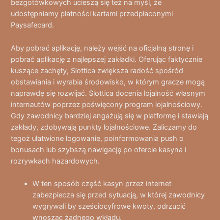
bezgotówkowych ucieszą się też na myśl, że
udostępniamy płatności kartami przedpłaconymi
Paysafecard.
Aby pobrać aplikację, należy wejść na oficjalną stronę i
pobrać aplikację z najlepszej zakładki. Oferując faktycznie
kuszące zachęty, Slottica zwiększa radość spośród
obstawiania i wyrabia środowisko, w którym gracze mogą
naprawdę się rozwijać. Slottica docenia lojalność własnym
internautów poprzez poświęcony program lojalnościowy.
Gdy zawodnicy bardziej angażują się w platformę i stawiają
zakłady, zdobywają punkty lojalnościowe. Zaliczamy do
tegoż ułatwione logowanie, poinformowania push o
bonusach lub szybszą nawigację po ofercie kasyna i
rozrywkach hazardowych.
W ten sposób część kasyn przez internet
zabezpiecza się przed sytuacją, w której zawodnicy
wygrywali by sześciocyfrowe kwoty, odrzucić
wnosząc żadnego wkładu.