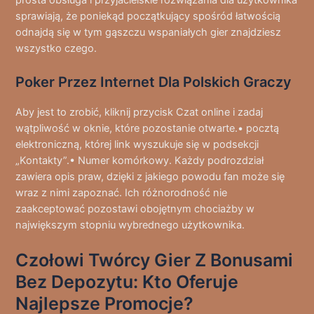
prosta obsługa i przyjacielskie rozwiązania dla użytkownika
sprawiają, że poniekąd początkujący spośród łatwością
odnajdą się w tym gąszczu wspaniałych gier znajdziesz
wszystko czego.
Poker Przez Internet Dla Polskich Graczy
Aby jest to zrobić, kliknij przycisk Czat online i zadaj
wątpliwość w oknie, które pozostanie otwarte.• pocztą
elektroniczną, której link wyszukuje się w podsekcji
„Kontakty”.• Numer komórkowy. Każdy podrozdział
zawiera opis praw, dzięki z jakiego powodu fan może się
wraz z nimi zapoznać. Ich różnorodność nie
zaakceptować pozostawi obojętnym chociażby w
największym stopniu wybrednego użytkownika.
Czołowi Twórcy Gier Z Bonusami
Bez Depozytu: Kto Oferuje
Najlepsze Promocje?