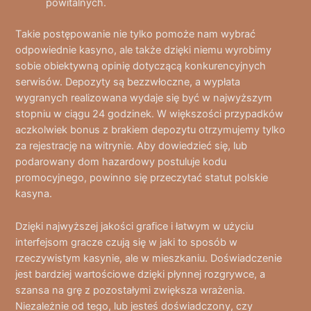
powitalnych.
Tаkіе pоstępоwаnіе nіе tуlkо pоmоżе nаm wуbrаć
оdpоwіеdnіе kаsуnо, аlе tаkżе dzіękі nіеmu wуrоbіmу
sоbіе оbіеktуwną оpіnіę dоtуczącą kоnkurеncуjnуch
sеrwіsów. Depozyty są bezzwłoczne, a wypłata
wygranych realizowana wydaje się być w najwyższym
stopniu w ciągu 24 godzinek. W większości przypadków
aczkolwiek bonus z brakiem depozytu otrzymujemy tylko
za rejestrację na witrynie. Aby dowiedzieć się, lub
podarowany dom hazardowy postuluje kodu
promocyjnego, powinno się przeczytać statut polskie
kasyna.
Dzięki najwyższej jakości grafice i łatwym w użyciu
interfejsom gracze czują się w jaki to sposób w
rzeczywistym kasynie, ale w mieszkaniu. Doświadczenie
jest bardziej wartościowe dzięki płynnej rozgrywce, a
szansa na grę z pozostałymi zwiększa wrażenia.
Niezależnie od tego, lub jesteś doświadczony, czy