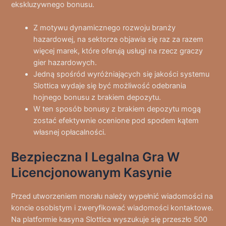
ekskluzywnego bonusu.
Z motywu dynamicznego rozwoju branży
hazardowej, na sektorze objawia się raz za razem
więcej marek, które oferują usługi na rzecz graczy
gier hazardowych.
Jedną spośród wyróżniających się jakości systemu
Slottica wydaje się być możliwość odebrania
hojnego bonusu z brakiem depozytu.
W ten sposób bonusy z brakiem depozytu mogą
zostać efektywnie ocenione pod spodem kątem
własnej opłacalności.
Bezpieczna I Legalna Gra W
Licencjonowanym Kasynie
Przed utworzeniem morału należy wypełnić wiadomości na
koncie osobistym i zweryfikować wiadomości kontaktowe.
Na platformie kasyna Slottica wyszukuje się przeszło 500