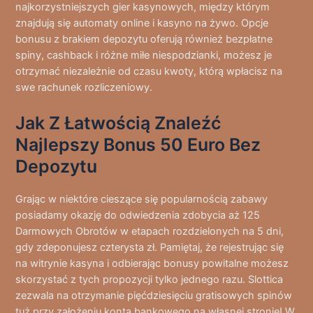
najkorzystniejszych gier kasynowych, między którym
znajdują się automaty online i kasyno na żywo. Opcje
bonusu z brakiem depozytu oferują również bezpłatne
spiny, cashback i różne miłe niespodzianki, możesz je
otrzymać niezależnie od czasu kwoty, którą wpłacisz na
swe rachunek rozliczeniowy.
Jak Z Łatwością Znaleźć
Najlepszy Bonus 50 Euro Bez
Depozytu
Grając w niektóre cieszące się popularnością zabawy
posiadamy okazję do odwiedzenia zdobycia aż 125
Darmowych Obrotów w etapach rozdzielonych na 5 dni,
gdy zdeponujesz czterysta zł. Pamiętaj, że rejestrując się
na witrynie kasyna i odbierając bonusy powitalne możesz
skorzystać z tych propozycji tylko jednego razu. Slottica
zezwala na otrzymanie pięćdziesięciu gratisowych spinów
tuż przy założeniu konta bankowego na własnej stronie! W