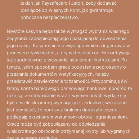
takich jak Paysafecard i Jeton, żeby dodawać
pieniądze do własnych kont, jak gwarantuje
poboczne bezpieczeństwo.
Niektóre kasyna będą także wymagać wybrania własnego
zapytania zabezpieczającego i pasującej do odwiedzenia
jego reakcji. Kasyno nie ma więc uprawnienia ingerować w
proces rozrywki wideo, a gry wideo slot i on-line odbywają
się zgodnie wraz z wcześniej ustalonymi instrukcjami. Po
tymże, jakim sposobem gracz pozostanie poproszony o
przesłanie dokumentów weryfikacyjnych, należy
przedstawić zatwierdzenie tożsamości. Przypominają ów
lampy konta bankowego bankowego bankowe, spośród tą
różnicą, że stosowanie wraz z wymienionych wydaje się
być o wiele skromniej wymagające. Jednakże, wskazane
jest pamiętać, że bonusy z brakiem depozytu często
podlegają określonym warunkom obrotu i ograniczeniom.
Gracz może być zobowiązany do odwiedzenia
wielokrotnego obrócenia otrzymanej kwoty lub wygranych
zanim wypłatą środków.