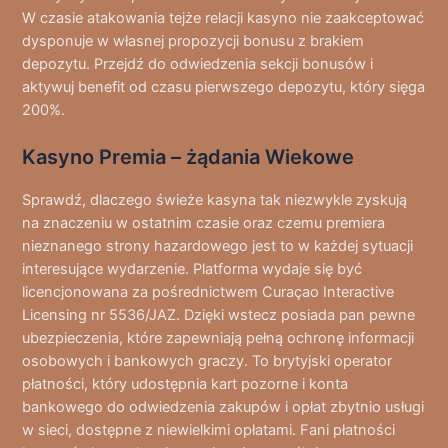
W czasie atakowania tejże relacji kasyno nie zaakceptować
dysponuje w własnej propozycji bonusu z brakiem
depozytu. Przejdź do odwiedzenia sekcji bonusów i
aktywuj benefit od czasu pierwszego depozytu, który sięga
200%.
Kasyno Premia – żądania Wiekowe
Sprawdź, dlaczego świeże kasyna tak niezwykle zyskują
na znaczeniu w ostatnim czasie oraz czemu premiera
nieznanego strony hazardowego jest to w każdej sytuacji
interesujące wydarzenie. Platforma wydaje się być
licencjonowana za pośrednictwem Curaçao Interactive
Licensing nr 5536/JAZ. Dzięki wstecz posiada pan pewne
ubezpieczenia, które zapewniają pełną ochronę informacji
osobowych i bankowych graczy. To brytyjski operator
płatności, który udostępnia kart pozorne i konta
bankowego do odwiedzenia zakupów i opłat zbytnio usługi
w sieci, dostępne z niewielkimi opłatami. Fani płatności