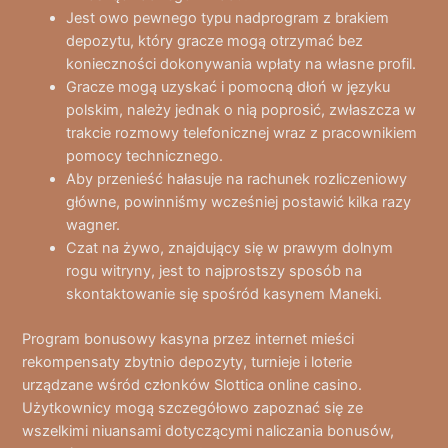
Jest owo pewnego typu nadprogram z brakiem
depozytu, który gracze mogą otrzymać bez
konieczności dokonywania wpłaty na własne profil.
Gracze mogą uzyskać i pomocną dłoń w języku
polskim, należy jednak o nią poprosić, zwłaszcza w
trakcie rozmowy telefonicznej wraz z pracownikiem
pomocy technicznego.
Aby przenieść hałasuje na rachunek rozliczeniowy
główne, powinniśmy wcześniej postawić kilka razy
wagner.
Czat na żywo, znajdujący się w prawym dolnym
rogu witryny, jest to najprostszy sposób na
skontaktowanie się spośród kasynem Maneki.
Program bonusowy kasyna przez internet mieści
rekompensaty zbytnio depozyty, turnieje i loterie
urządzane wśród członków Slottica online casino.
Użytkownicy mogą szczegółowo zapoznać się ze
wszelkimi niuansami dotyczącymi naliczania bonusów,