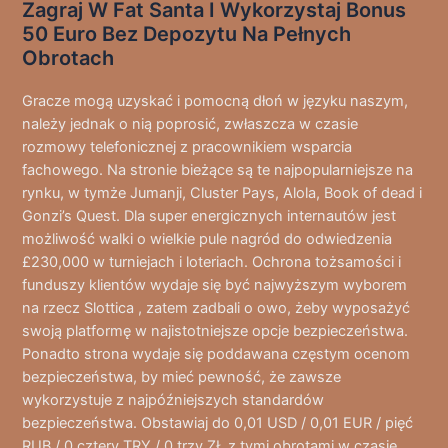
Zagraj W Fat Santa I Wykorzystaj Bonus
50 Euro Bez Depozytu Na Pełnych
Obrotach
Gracze mogą uzyskać i pomocną dłoń w języku naszym,
należy jednak o nią poprosić, zwłaszcza w czasie
rozmowy telefonicznej z pracownikiem wsparcia
fachowego. Na stronie bieżące są te najpopularniejsze na
rynku, w tymże Jumanji, Cluster Pays, Alola, Book of dead i
Gonzi’s Quest. Dla super energicznych internautów jest
możliwość walki o wielkie pule nagród do odwiedzenia
£230,000 w turniejach i loteriach. Ochrona tożsamości i
funduszy klientów wydaje się być najwyższym wyborem
na rzecz Slottica , zatem zadbali o owo, żeby wyposażyć
swoją platformę w najistotniejsze opcje bezpieczeństwa.
Ponadto strona wydaje się poddawana częstym ocenom
bezpieczeństwa, by mieć pewność, że zawsze
wykorzystuje z najpóźniejszych standardów
bezpieczeństwa. Obstawiaj do 0,01 USD / 0,01 EUR / pięć
RUB / 0,cztery TRY / 0,trzy ZŁ z tymi obrotami w czasie