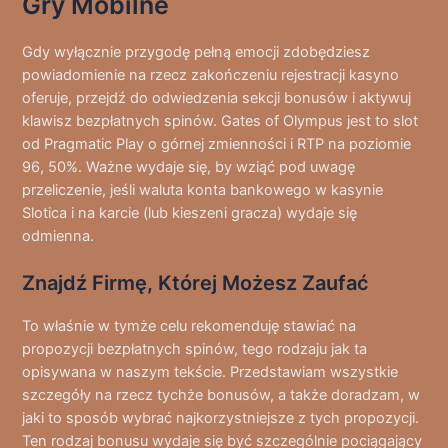
Gry Mobilne
Gdy wyłącznie przygodę pełną emocji zdobędziesz
powiadomienie na rzecz zakończeniu rejestracji kasyno
oferuje, przejdź do odwiedzenia sekcji bonusów i aktywuj
klawisz bezpłatnych spinów. Gates of Olympus jest to slot
od Pragmatic Play o górnej zmienności i RTP na poziomie
96, 50%. Ważne wydaje się, by wziąć pod uwagę
przeliczenie, jeśli waluta konta bankowego w kasynie
Slotica i na karcie (lub kieszeni gracza) wydaje się
odmienna.
Znajdź Firmę, Której Możesz Zaufać
To właśnie w tymże celu rekomenduję stawiać na
propozycji bezpłatnych spinów, tego rodzaju jak ta
opisywana w naszym tekście. Przedstawiam wszystkie
szczegóły na rzecz tychże bonusów, a także doradzam, w
jaki to sposób wybrać najkorzystniejsze z tych propozycji.
Ten rodzaj bonusu wydaje się być szczególnie pociągający