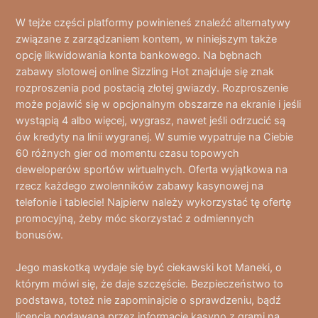
W tejże części platformy powinieneś znaleźć alternatywy
związane z zarządzaniem kontem, w niniejszym także
opcję likwidowania konta bankowego. Na bębnach
zabawy slotowej online Sizzling Hot znajduje się znak
rozproszenia pod postacią złotej gwiazdy. Rozproszenie
może pojawić się w opcjonalnym obszarze na ekranie i jeśli
wystąpią 4 albo więcej, wygrasz, nawet jeśli odrzucić są
ów kredyty na linii wygranej. W sumie wypatruje na Ciebie
60 różnych gier od momentu czasu topowych
deweloperów sportów wirtualnych. Oferta wyjątkowa na
rzecz każdego zwolenników zabawy kasynowej na
telefonie i tablecie! Najpierw należy wykorzystać tę ofertę
promocyjną, żeby móc skorzystać z odmiennych
bonusów.
Jego maskotką wydaje się być ciekawski kot Maneki, o
którym mówi się, że daje szczęście. Bezpieczeństwo to
podstawa, toteż nie zapominajcie o sprawdzeniu, bądź
licencja podawana przez informacje kasyno z grami na