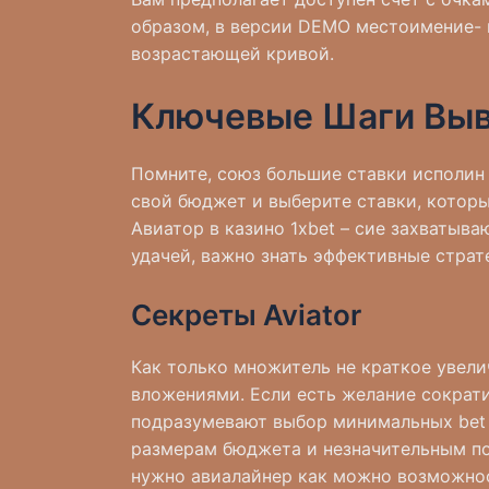
образом, в версии DEMO местоимение- 
возрастающей кривой.
Ключевые Шаги Вы
Помните, союз большие ставки исполин
свой бюджет и выберите ставки, которы
Авиатор в казино 1xbet – сие захватыв
удачей, важно знать эффективные страт
Секреты Aviator
Как только множитель не краткое увелич
вложениями. Если есть желание сократи
подразумевают выбор минимальных bet 
размерам бюджета и незначительным пот
нужно авиалайнер как можно возможно