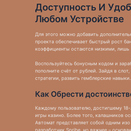
Доступность И Удоб
Любом Устройстве
Для этого можно добавить дополнительн
проекта обеспечивает быстрый рост ба
коэффициенты остаются низкими, лишь 
Воспользуйтесь бонусным кодом и зараб
пополните счёт от рублей. Зайдя в слот
стратегии, развить гемблерские навыки.
Как Обрести достоинств
Каждому пользователю, достигшему 18-л
игры казино. Более того, калашников о
Автомат представляет собой одним изо 
разработчик Spribe, но важнее – основан