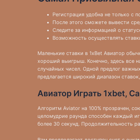
Регистрация удобна не только с 
После этого сможете вывести сред
Следите за информацией о статус
Возможность осуществлять ставки
Маленькие ставки в 1xBet Авиатор обыч
хороший выигрыш. Конечно, здесь все н
случайных чисел. Одной предлог важных
предлагается широкий диапазон ставок,
Авиатор Играть 1xbet, 
Алгоритм Aviator на 100% прозрачен, с
целомудрие раунда способен каждый игр
более 30 секунд. Продолжительность р
Вам предполагает доступен счет с очка