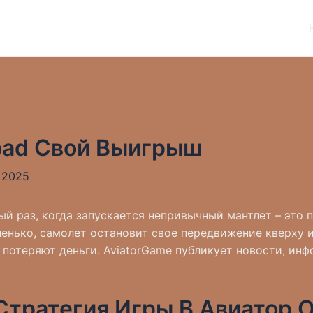
oad Свой Выигрыш
, 2025
й раз, когда запускается непривычный мантлет – это 
ненько, самолет остановит свое передвижение кверху и
, потеряют деньги. AviatorGame публикует новости, ин
тратегия Игры В Авиатор О