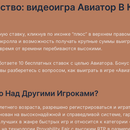
ство: видеоигра Авиатор В 
ую ставку, кликнув по иконке “плюс” в верхнем правом
нкролла и возможность получать крупные суммы выигры
время от времени перебиваются высокими.
отаете 10 бесплатных ставок с целью Авиатора. Бонус 
, вы разберетесь с вопросом, как выиграть в игре «Ав
о Над Другими Игроками?
етнего возраста, разрешено регистрироваться и играть
снован на высоконадёжной и справедливой системе, г
лучших в жанре быстрых игр и относится к категории 
 на технологии Provability Fair с высоким RTP в разме