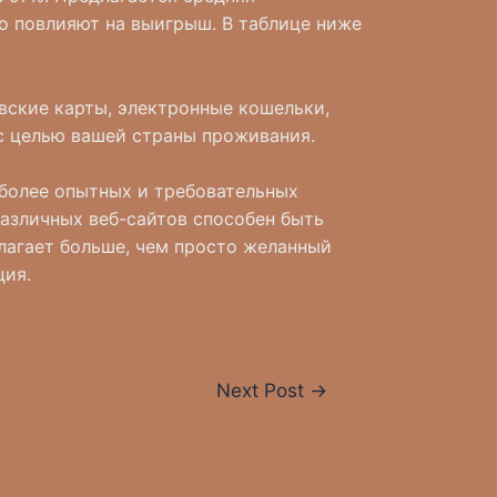
но повлияют на выигрыш. В таблице ниже
овские карты, электронные кошельки,
 с целью вашей страны проживания.
более опытных и требовательных
различных веб-сайтов способен быть
едлагает больше, чем просто желанный
ция.
Next Post
→