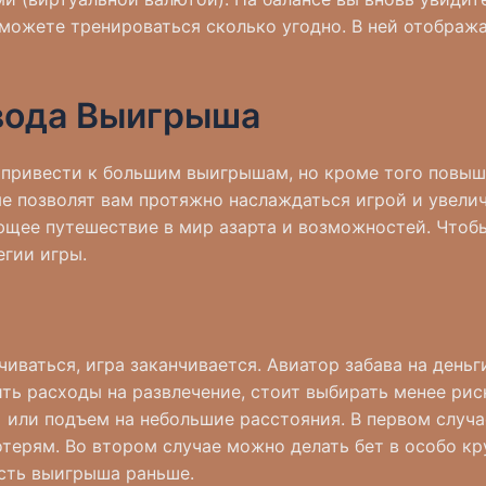
можете тренироваться сколько угодно. В ней отображ
вода Выигрыша
 привести к большим выигрышам, но кроме того повыш
е позволят вам протяжно наслаждаться игрой и увелич
ающее путешествие в мир азарта и возможностей. Чтобы
егии игры.
иваться, игра заканчивается. Авиатор забава на деньг
ть расходы на развлечение, стоит выбирать менее ри
или подъем на небольшие расстояния. В первом случ
ерям. Во втором случае можно делать бет в особо кр
сть выигрыша раньше.