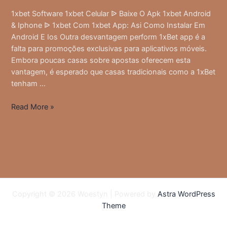
1xbet Software 1xbet Celular ᐉ Baixe O Apk 1xbet Android
& Iphone ᐉ 1xbet Com 1xbet App: Asi Como Instalar Em
Android E Ios Outra desvantagem perform 1xBet app é a
falta para promoções exclusivas para aplicativos móveis.
Embora poucas casas sobre apostas oferecem esta
vantagem, é esperado que casas tradicionais como a 1xBet
tenham …
1xbet
Read More »
Software
1xbet
Celular
ᐉ
Baixe
O
Apk
Copyright © 2026 Woestyn | Powered by
Astra WordPress
1xbet
Theme
Android
&