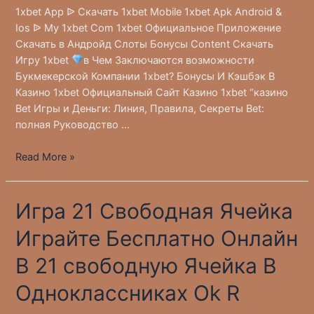
ᐉ
1xbet App ᐉ Скачать 1xbet Mobile 1xbet Apk Android &
1xbet
Ios ᐉ My 1xbet Com 1xbet Официальное Приложение
Co
Скачать в Андройд Слоты Бонусы Content Скачать
Игру 1xbet
в Чем Заключаются возможности
Букмекерской Компании 1xbet? Бонусы И Кэшбэк В
Казино 1xbet Официальный Сайт Казино 1xbet “казино
Bet Игры и Деньги: Линия, Правила, Секреты Bet:
полная Руководство …
1xbet
Read More »
App
ᐉ
Игра 21 Свободная Ячейка
Скачать
1xbet
Играйте Бесплатно Онлайн
Mobile
1xbet
В 21 свободную Ячейка В
Apk
Android
Одноклассниках Ok R
&