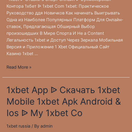
Контора 1хбет ᐉ 1xbet Com 1xbet: Практическое
Руководство ддя Новичков Как начинать Выигрывать
Одна из Наиболее Популярных Платформ Для Онлайн-
ставок, Предлагающая Обширный Выбор
произошедших В Мире Спорта И Не а Content
Легальность 1xbet и Доступ Через Зеркала Мобильная
Версия и Приложение 1 Хbet Официальный Сайт
Казино 1xbet …
“1xbet
Read More »
ᐉ
Ставки
1xbet App ᐉ Скачать 1xbet
в
Спорт
Mobile 1xbet Apk Android &
Онлайн
ᐉ
Ios ᐉ My 1xbet Co
Букмекерская
Контора
1xbet russia
/ By
admin
1хбет