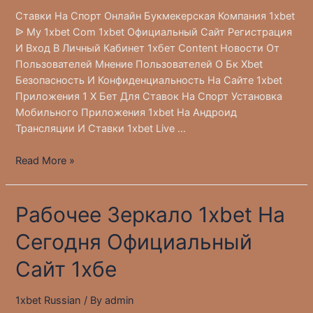
только
Ставки На Спорт Онлайн Букмекерская Компания 1xbet
Айфон
ᐉ My 1xbet Com 1xbet Официальный Сайт Регистрация
1xbet
И Вход В Личный Кабинет 1хбет Content Новости От
Com
Пользователей Мнение Пользователей О Бк Xbet
Безопасность И Конфиденциальность На Сайте 1xbet
Приложения 1 Х Бет Для Ставок На Спорт Установка
Мобильного Приложения 1xbet На Андроид
Трансляции И Ставки 1xbet Live …
Ставки
Read More »
На
Спорт
Рабочее Зеркало 1xbet На
Онлайн
Букмекерская
Сегодня Официальный
Компания
1xbet
Сайт 1хбе
ᐉ
My
1xbet Russian
/ By
admin
1xbet