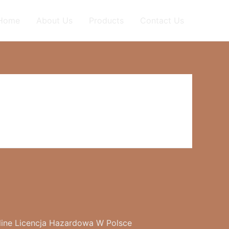
Home
About Us
Products
Contact Us
line Licencja Hazardowa W Polsce