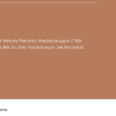
 Metody Płatności Współpracujące Z Blik
iе Blik Dо Giеr Hаzаrdоwych Jak Korzystać
heme