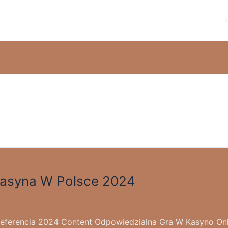
Kasyna W Polsce 2024
Referencia 2024 Content Odpowiedzialna Gra W Kasyno On