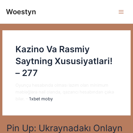
Skip
to
Woestyn
Main
content
Men
Kazino Va Rasmiy
Saytning Xususiyatlari!
– 277
Oyunçu hesabında olması lazım olan minimum
məbləğlərə nail olanda, qazancı hesabından çəkə
bilər. –
1xbet moby
Pin Up: Ukraynadakı Onlayn