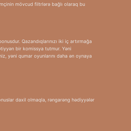
mçinin mövcud filtrlərə bağlı olaraq bu
onusdur. Qazandıqlarınızı iki iç artırmağa
iyyən bir komissya tutmur. Yəni
siniz, yəni qumar oyunlarını daha ən oynaya
onuslar daxil olmaqla, rəngarəng hədiyyələr