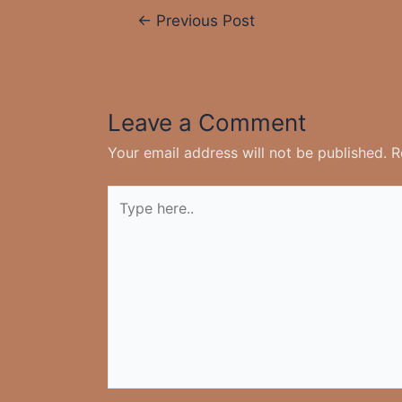
Post
←
Previous Post
navigation
Leave a Comment
Your email address will not be published.
R
Type
here..