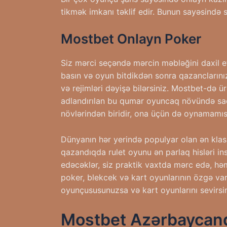
tikmək imkanı təklif edir. Bunun sayəsində 
Mostbet Onlayn Poker
Siz mərci seçəndə mərcin məbləğini daxil 
basın və oyun bitdikdən sonra qazanclarınız
və rejimləri dəyişə bilərsiniz. Mostbet-də 
adlandırılan bu qumar oyuncaq növündə sadə
növlərindən biridir, ona üçün də oynamamısı
Dünyanın hər yerində populyar olan ən klas
qazandıqda rulet oyunu ən parlaq hisləri in
edəcəklər, siz praktik vaxtda mərc edə, həm 
poker, blekcek və kart oyunlarının özgə var
oyunçususunuzsa və kart oyunlarını sevirsi
Mostbet Azərbaycand