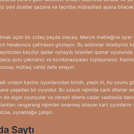
siz yeni dostlar qazana və təcrübə mübadiləsi apara biləcəks
etmək üçün bir zolaq peyda olacaq. Mərcin məbləğinə iqra
ın hesabınıza çatmasını gözləyin. Bu addımlar istədiyiniz k
ürəyinizdən keçdiyi qədər oynayıb istənilən qumar oyununda q
cə qolu çəkirsiniz və kombinasiyaları toplayırsınız. Kazi
nızsa, mütləq vahid dəfə sınayın.
sik onlayn kazino oyunlarından biridir, yəqin ki, bu oyunu
sana yaşadan bir oyundur. Bu xüsusi rejimdə canlı dilerlər 
də digər oyunçular və obrazli dilerlə cadar vasitəsilə danış
iantları rəngarəng rejimləri sınamaq istəyən kart oyunları
nizsə, oynamağa çalışın.
a Saytı