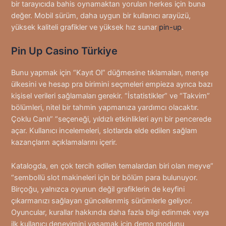
bir tarayıcıda bahis oynamaktan yorulan herkes için buna
değer. Mobil sürüm, daha uygun bir kullanıcı arayüzü,
yüksek kaliteli grafikler ve yüksek hız sunar
pin-up
.
Pin Up Casino Türkiye
Bunu yapmak için “Kayıt Ol” düğmesine tıklamaları, menşe
ülkesini ve hesap pra birimini seçmeleri empieza ayrıca bazı
kişisel verileri sağlamaları gerekir. “İstatistikler” ve “Takvim”
bölümleri, nitel bir tahmin yapmanıza yardımcı olacaktır.
Çoklu Canlı” “seçeneği, yıldızlı etkinlikleri ayrı bir pencerede
açar. Kullanıcı incelemeleri, slotlarda elde edilen sağlam
kazançların açıklamalarını içerir.
Katalogda, en çok tercih edilen temalardan biri olan meyve”
“sembollü slot makineleri için bir bölüm para bulunuyor.
Birçoğu, yalnızca oyunun değil grafiklerin de keyfini
çıkarmanızı sağlayan güncellenmiş sürümlerle geliyor.
Oyuncular, kurallar hakkında daha fazla bilgi edinmek veya
ilk kullanıcı deneyimini yaşamak için demo modunu