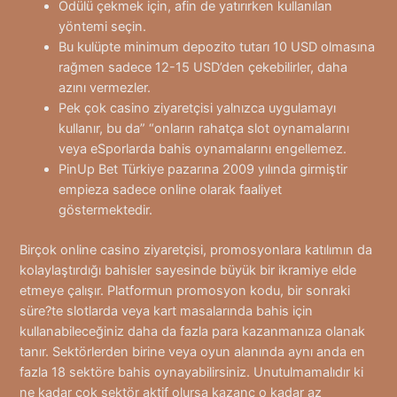
Ödülü çekmek için, afin de yatırırken kullanılan
yöntemi seçin.
Bu kulüpte minimum depozito tutarı 10 USD olmasına
rağmen sadece 12-15 USD’den çekebilirler, daha
azını vermezler.
Pek çok casino ziyaretçisi yalnızca uygulamayı
kullanır, bu da” “onların rahatça slot oynamalarını
veya eSporlarda bahis oynamalarını engellemez.
PinUp Bet Türkiye pazarına 2009 yılında girmiştir
empieza sadece online olarak faaliyet
göstermektedir.
Birçok online casino ziyaretçisi, promosyonlara katılımın da
kolaylaştırdığı bahisler sayesinde büyük bir ikramiye elde
etmeye çalışır. Platformun promosyon kodu, bir sonraki
süre?te slotlarda veya kart masalarında bahis için
kullanabileceğiniz daha da fazla para kazanmanıza olanak
tanır. Sektörlerden birine veya oyun alanında aynı anda en
fazla 18 sektöre bahis oynayabilirsiniz. Unutulmamalıdır ki
ne kadar çok sektör aktif olursa kazanç o kadar az