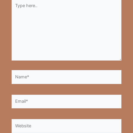
Type
here..
Name*
Email*
Website