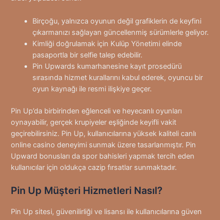
Birçoğu, yalnızca oyunun değil grafiklerin de keyfini
çıkarmanızı sağlayan güncellenmiş sürümlerle geliyor.
Kimliği doğrulamak için Kulüp Yönetimi elinde
pasaportla bir selfie talep edebilir.
Pin Upwards kumarhanesine kayıt prosedürü
sırasında hizmet kurallarını kabul ederek, oyuncu bir
oyun kaynağı ile resmi ilişkiye geçer.
Pin Up’da birbirinden eğlenceli ve heyecanlı oyunları
oynayabilir, gerçek krupiyeler eşliğinde keyifli vakit
geçirebilirsiniz. Pin Up, kullanıcılarına yüksek kaliteli canlı
online casino deneyimi sunmak üzere tasarlanmıştır. Pin
Upward bonusları da spor bahisleri yapmak tercih eden
kullanıcılar için oldukça cazip fırsatlar sunmaktadır.
Pin Up Müşteri Hizmetleri Nasıl?
Pin Up sitesi, güvenilirliği ve lisansı ile kullanıcılarına güven