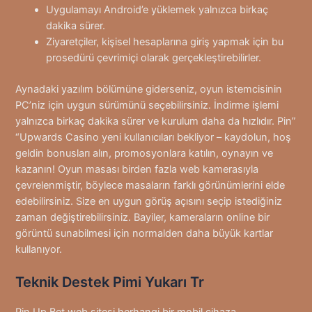
Uygulamayı Android’e yüklemek yalnızca birkaç
dakika sürer.
Ziyaretçiler, kişisel hesaplarına giriş yapmak için bu
prosedürü çevrimiçi olarak gerçekleştirebilirler.
Aynadaki yazılım bölümüne giderseniz, oyun istemcisinin
PC’niz için uygun sürümünü seçebilirsiniz. İndirme işlemi
yalnızca birkaç dakika sürer ve kurulum daha da hızlıdır. Pin”
“Upwards Casino yeni kullanıcıları bekliyor – kaydolun, hoş
geldin bonusları alın, promosyonlara katılın, oynayın ve
kazanın! Oyun masası birden fazla web kamerasıyla
çevrelenmiştir, böylece masaların farklı görünümlerini elde
edebilirsiniz. Size en uygun görüş açısını seçip istediğiniz
zaman değiştirebilirsiniz. Bayiler, kameraların online bir
görüntü sunabilmesi için normalden daha büyük kartlar
kullanıyor.
Teknik Destek Pimi Yukarı Tr
Pin Up Bet web sitesi herhangi bir mobil cihaza