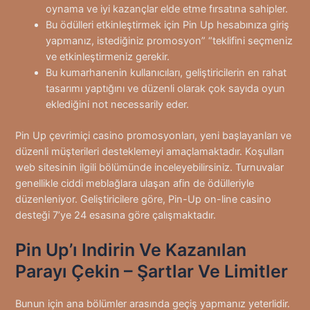
oynama ve iyi kazançlar elde etme fırsatına sahipler.
Bu ödülleri etkinleştirmek için Pin Up hesabınıza giriş
yapmanız, istediğiniz promosyon” “teklifini seçmeniz
ve etkinleştirmeniz gerekir.
Bu kumarhanenin kullanıcıları, geliştiricilerin en rahat
tasarımı yaptığını ve düzenli olarak çok sayıda oyun
eklediğini not necessarily eder.
Pin Up çevrimiçi casino promosyonları, yeni başlayanları ve
düzenli müşterileri desteklemeyi amaçlamaktadır. Koşulları
web sitesinin ilgili bölümünde inceleyebilirsiniz. Turnuvalar
genellikle ciddi meblağlara ulaşan afin de ödülleriyle
düzenleniyor. Geliştiricilere göre, Pin-Up on-line casino
desteği 7’ye 24 esasına göre çalışmaktadır.
Pin Up’ı Indirin Ve Kazanılan
Parayı Çekin – Şartlar Ve Limitler
Bunun için ana bölümler arasında geçiş yapmanız yeterlidir.