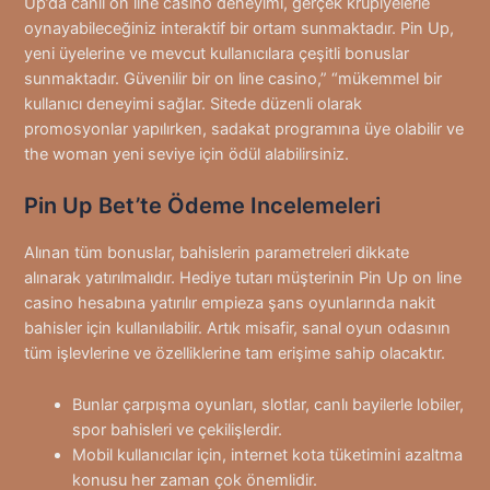
Up’da canlı on line casino deneyimi, gerçek krupiyelerle
oynayabileceğiniz interaktif bir ortam sunmaktadır. Pin Up,
yeni üyelerine ve mevcut kullanıcılara çeşitli bonuslar
sunmaktadır. Güvenilir bir on line casino,” “mükemmel bir
kullanıcı deneyimi sağlar. Sitede düzenli olarak
promosyonlar yapılırken, sadakat programına üye olabilir ve
the woman yeni seviye için ödül alabilirsiniz.
Pin Up Bet’te Ödeme Incelemeleri
Alınan tüm bonuslar, bahislerin parametreleri dikkate
alınarak yatırılmalıdır. Hediye tutarı müşterinin Pin Up on line
casino hesabına yatırılır empieza şans oyunlarında nakit
bahisler için kullanılabilir. Artık misafir, sanal oyun odasının
tüm işlevlerine ve özelliklerine tam erişime sahip olacaktır.
Bunlar çarpışma oyunları, slotlar, canlı bayilerle lobiler,
spor bahisleri ve çekilişlerdir.
Mobil kullanıcılar için, internet kota tüketimini azaltma
konusu her zaman çok önemlidir.