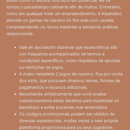
assim como o fascínio dos lucro em potencial, ele se
tornou o passatempo cativante afin de muitos. Entretanto,
como em qualquer mais um empreendimento, é imperativo
abordar os games de cassino on the web com cautela,
compreendendo os riscos inerentes e adotando práticas
responsáveis.
Vale an asociación observar que esses bônus são
con frequenza acompanhados de termos e
condições específicos, como requisitos de apostas
ou restrições de jogos.
A maior variedade 2 jogos de cassino, fica por conta
dos slots, que possuem diversos temas, formas de
pagamentos e recursos adicionais.
Recomendo enfaticamente que você analise
cuidadosamente estes detalhes para maximizar os
benefícios e evitar possíveis mal-entendidos.
Os códigos promocionais podem ser obtidos de
diversas experiencias, muitas vezes a new própria
plataforma proporciona para os seus jogadores