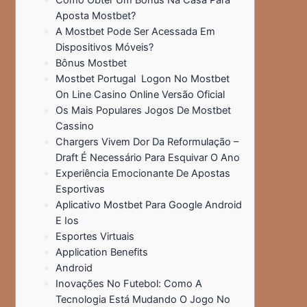
Como Obter Um Bônus Na Casa Para
Aposta Mostbet?
A Mostbet Pode Ser Acessada Em
Dispositivos Móveis?
Bônus Mostbet
Mostbet Portugal ️ Logon No Mostbet
On Line Casino Online Versão Oficial
Os Mais Populares Jogos De Mostbet
Cassino
Chargers Vivem Dor Da Reformulação –
Draft É Necessário Para Esquivar O Ano
Experiência Emocionante De Apostas
Esportivas
Aplicativo Mostbet Para Google Android
E Ios
Esportes Virtuais
Application Benefits
Android
Inovações No Futebol: Como A
Tecnologia Está Mudando O Jogo No