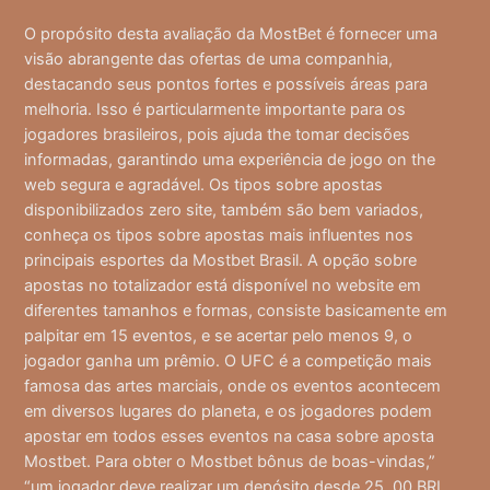
O propósito desta avaliação da MostBet é fornecer uma
visão abrangente das ofertas de uma companhia,
destacando seus pontos fortes e possíveis áreas para
melhoria. Isso é particularmente importante para os
jogadores brasileiros, pois ajuda the tomar decisões
informadas, garantindo uma experiência de jogo on the
web segura e agradável. Os tipos sobre apostas
disponibilizados zero site, também são bem variados,
conheça os tipos sobre apostas mais influentes nos
principais esportes da Mostbet Brasil. A opção sobre
apostas no totalizador está disponível no website em
diferentes tamanhos e formas, consiste basicamente em
palpitar em 15 eventos, e se acertar pelo menos 9, o
jogador ganha um prêmio. O UFC é a competição mais
famosa das artes marciais, onde os eventos acontecem
em diversos lugares do planeta, e os jogadores podem
apostar em todos esses eventos na casa sobre aposta
Mostbet. Para obter o Mostbet bônus de boas-vindas,”
“um jogador deve realizar um depósito desde 25, 00 BRL