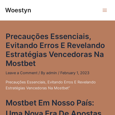
Skip
to
Woestyn
Main
content
Men
Precauções Essenciais,
Evitando Erros E Revelando
Estratégias Vencedoras Na
Mostbet
Leave a Comment
/ By
admin
/
February 1, 2023
Precauções Essenciais, Evitando Erros E Revelando
Estratégias Vencedoras Na Mostbet”
Mostbet Em Nosso País:
Uma Nova Era De Apostas