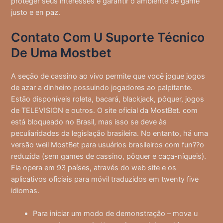
proteger seus interesses e garantir o ambiente de game
justo e en paz.
Contato Com U Suporte Técnico
De Uma Mostbet
A seção de cassino ao vivo permite que você jogue jogos
de azar a dinheiro possuindo jogadores ao palpitante.
Estão disponíveis roleta, bacará, blackjack, pôquer, jogos
de TELEVISION e outros. O site oficial da MostBet. com
está bloqueado no Brasil, mas isso se deve às
peculiaridades da legislação brasileira. No entanto, há uma
versão weil MostBet para usuários brasileiros com fun??o
reduzida (sem games de cassino, pôquer e caça-níqueis).
Ela opera em 93 países, através do web site e os
aplicativos oficiais para móvil traduzidos em twenty five
idiomas.
Para iniciar um modo de demonstração – mova u