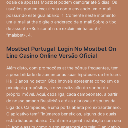
odaie de apostas Mostbet podem demorar até 5 dias. Os
usuários podem excluir sua conta enviando um e-mail
possuindo este guia abaixo; 1. Comente neste momento
um e-mail at the digite o endereço de e-mail Sobre o tipo
de assunto «Solicitar afin de excluir minha conta”
“maisbet». 4.
Mostbet Portugal ️ Login No Mostbet On
Line Casino Online Versão Oficial
Além disto, com promoções at the bónus frequentes, tem
a possibilidade de aumentar as suas hipóteses de ter lucro.
Há 13 anos no setor, Giba Imóveis apresenta como um de
principais propósitos, a new realização do sonho do
próprio imóvel. Aqui, cada liga, cada campeonato, a partir
de nosso amado Brasileirão até as gloriosas disputas da
Liga dos Campeões, é uma porta aberta pro extraordinário.
O aplicativo tem” “inúmeros benefícios, alguns dos quais
estão listados abaixo. Confirme a great instalação com seu
ID Apple assim como o app aparecerá em tela; O aplicativo