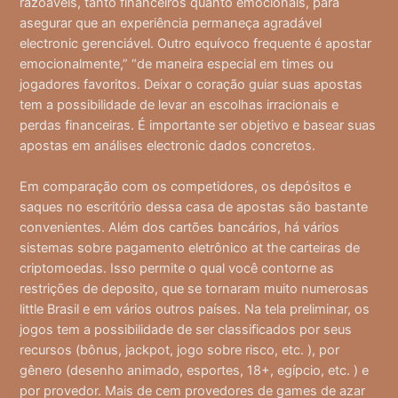
razoáveis, tanto financeiros quanto emocionais, para
asegurar que an experiência permaneça agradável
electronic gerenciável. Outro equívoco frequente é apostar
emocionalmente,” “de maneira especial em times ou
jogadores favoritos. Deixar o coração guiar suas apostas
tem a possibilidade de levar an escolhas irracionais e
perdas financeiras. É importante ser objetivo e basear suas
apostas em análises electronic dados concretos.
Em comparação com os competidores, os depósitos e
saques no escritório dessa casa de apostas são bastante
convenientes. Além dos cartões bancários, há vários
sistemas sobre pagamento eletrônico at the carteiras de
criptomoedas. Isso permite o qual você contorne as
restrições de deposito, que se tornaram muito numerosas
little Brasil e em vários outros países. Na tela preliminar, os
jogos tem a possibilidade de ser classificados por seus
recursos (bônus, jackpot, jogo sobre risco, etc. ), por
gênero (desenho animado, esportes, 18+, egípcio, etc. ) e
por provedor. Mais de cem provedores de games de azar