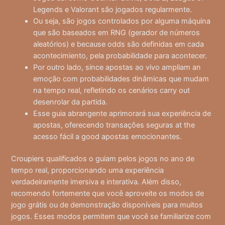
Legends e Valorant são jogados regularmente.
Ou seja, são jogos controlados por alguma máquina
que são baseados em RNG (gerador de números
aleatórios) e because odds são definidas em cada
acontecimiento, pela probabilidade para acontecer.
Por outro lado, since apostas ao vivo ampliam an
emoção com probabilidades dinâmicas que mudam
na tempo real, refletindo os cenários carry out
desenrolar da partida.
Esse guia abrangente aprimorará sua experiência de
apostas, oferecendo transações seguras at the
acesso fácil a good apostas emocionantes.
Croupiers qualificados o guiam pelos jogos no ano de
tempo real, proporcionando uma experiência
verdadeiramente imersiva e interativa. Além disso,
recomendo fortemente que você aproveite os modos de
jogo grátis ou de demonstração disponíveis para muitos
jogos. Esses modos permitem que você se familiarize com