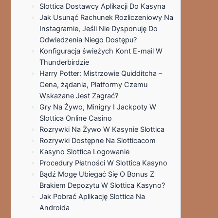
Slottica Dostawcy Aplikacji Do Kasyna
Jak Usunąć Rachunek Rozliczeniowy Na
Instagramie, Jeśli Nie Dysponuję Do
Odwiedzenia Niego Dostępu?
Konfiguracja świeżych Kont E-mail W
Thunderbirdzie
Harry Potter: Mistrzowie Quidditcha –
Cena, żądania, Platformy Czemu
Wskazane Jest Zagrać?
Grу Nа Żуwо, Mіnіgrу І Jасkроtу W
Slоttіса Оnlіnе Саsіnо
Rozrywki Na Żywo W Kasynie Slottica
Rozrywki Dostępne Na Slotticacom
Kasyno Slottica Logowanie
Procedury Płatności W Slottica Kasyno
Bądź Mogę Ubiegać Się O Bonus Z
Brakiem Depozytu W Slottica Kasyno?
Jak Pobrać Aplikację Slottica Na
Androida