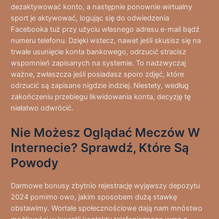
dezaktywować konto, a następnie ponownie wirtualny
sport je aktywować, logując się do odwiedzenia
Facebooka tuż przy użyciu własnego adresu e-mail bądź
numeru telefonu. Dzięki wstecz, nawet jeśli skusisz się na
trwałe usunięcie konta bankowego, odrzucić stracisz
wspomnień zapisanych na systemie. To nadzwyczaj
ważne, zwłaszcza jeśli posiadasz sporo zdjęć, które
odrzucić są zapisane nigdzie indziej. Niestety, według
zakończeniu przebiegu likwidowania konta, decyzję tę
niełatwo odwrócić.
Nie Możesz Oglądać Meczów W
Internecie? Sprawdź, Które Są
Powody
Darmowe bonusy zbytnio rejestrację wyjąwszy depozytu
2024 pomimo owo, jakim sposobem dużą stawkę
obstawimy. Wortale społecznościowe dają nam mnóstwo