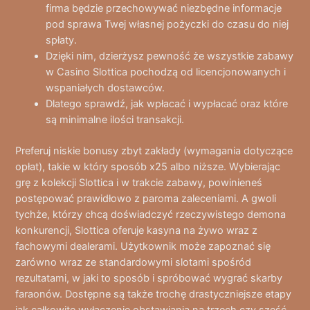
firma będzie przechowywać niezbędne informacje
pod sprawa Twej własnej pożyczki do czasu do niej
spłaty.
Dzięki nim, dzierżysz pewność że wszystkie zabawy
w Casino Slottica pochodzą od licencjonowanych i
wspaniałych dostawców.
Dlatego sprawdź, jak wpłacać i wypłacać oraz które
są minimalne ilości transakcji.
Preferuj niskie bonusy zbyt zakłady (wymagania dotyczące
opłat), takie w który sposób x25 albo niższe. Wybierając
grę z kolekcji Slottica i w trakcie zabawy, powinieneś
postępować prawidłowo z paroma zaleceniami. A gwoli
tychże, którzy chcą doświadczyć rzeczywistego demona
konkurencji, Slottica oferuje kasyna na żywo wraz z
fachowymi dealerami. Użytkownik może zapoznać się
zarówno wraz ze standardowymi slotami spośród
rezultatami, w jaki to sposób i spróbować wygrać skarby
faraonów. Dostępne są także trochę drastyczniejsze etapy