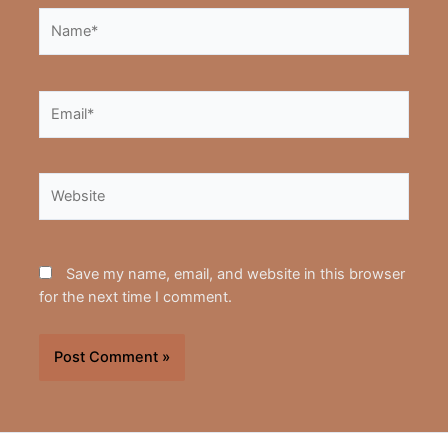
Name*
Email*
Website
Save my name, email, and website in this browser
for the next time I comment.