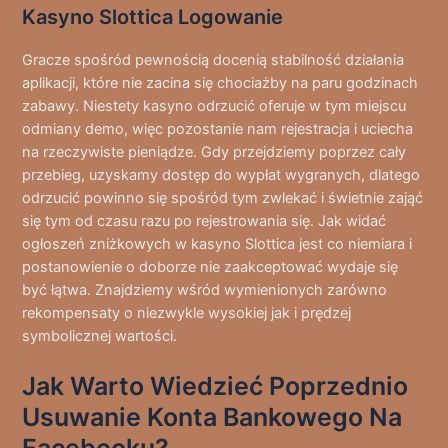
Kasyno Slottica Logowanie
Gracze spośród pewnością docenią stabilność działania
aplikacji, które nie zacina się chociażby na paru godzinach
zabawy. Niestety kasyno odrzucić oferuje w tym miejscu
odmiany demo, więc pozostanie nam rejestracja i uciecha
na rzeczywiste pieniądze. Gdy przejdziemy poprzez cały
przebieg, uzyskamy dostęp do wypłat wygranych, dlatego
odrzucić powinno się spośród tym zwlekać i świetnie zająć
się tym od czasu razu po rejestrowania się. Jak widać
ogłoszeń zniżkowych w kasyno Slottica jest co niemiara i
postanowienie o doborze nie zaakceptować wydaje się
być łątwa. Znajdziemy wśród wymienionych zarówno
rekompensaty o niezwykle wysokiej jak i prędzej
symbolicznej wartości.
Jak Warto Wiedzieć Poprzednio
Usuwanie Konta Bankowego Na