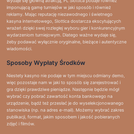
wydaje się główną atrakcją, PL Slottica podaje również
imponującą gamę turniejów w jaki sposób i również
reklamy. Mając reputację niezawodnego i świetnego
kasyna internetowego, Slottica dostarcza ekscytujących
wrażeń dzięki swej rozległej wyboru gier i konkurencyjnym
wydarzeniom turniejowym. Dlatego ważne wydaje się,
żeby podawać wyłącznie oryginalne, bieżące i autentyczne
wiadomości.
Sposoby Wypłaty Środków
Niestety kasyno nie podaje w tym miejscu odmiany demo,
więc pozostaje nam w jaki to sposób się zarejestrować i
gra dzięki prawdziwe pieniądze. Następnie będzie mógł
wybrać czy pobrać zawartość konta bankowego na
urządzenie, bądź też przesłać je do wyselekcjonowanego
stanowiska (np. na adres e-mail). Możemy wybrać zakres
publikacji, format, jakim sposobem i jakość pobieranych
zdjęć i filmów.