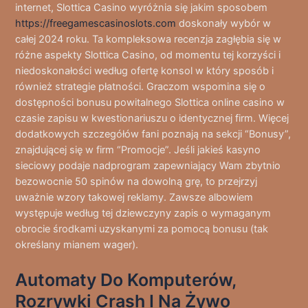
internet, Slottica Casino wyróżnia się jakim sposobem
https://freegamescasinoslots.com
doskonały wybór w
całej 2024 roku. Ta kompleksowa recenzja zagłębia się w
różne aspekty Slottica Casino, od momentu tej korzyści i
niedoskonałości według ofertę konsol w który sposób i
również strategie płatności. Graczom wspomina się o
dostępności bonusu powitalnego Slottica online casino w
czasie zapisu w kwestionariuszu o identycznej firm. Więcej
dodatkowych szczegółów fani poznają na sekcji “Bonusy”,
znajdującej się w firm “Promocje”. Jeśli jakieś kasyno
sieciowy podaje nadprogram zapewniający Wam zbytnio
bezowocnie 50 spinów na dowolną grę, to przejrzyj
uważnie wzory takowej reklamy. Zawsze albowiem
występuje według tej dziewczyny zapis o wymaganym
obrocie środkami uzyskanymi za pomocą bonusu (tak
określany mianem wager).
Automaty Do Komputerów,
Rozrywki Crash I Na Żywo