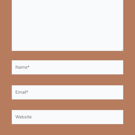
Name*
Email*
Website