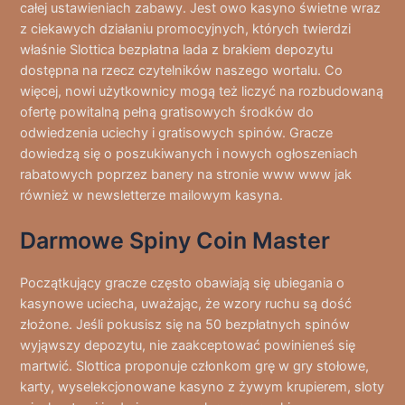
całej ustawieniach zabawy. Jest owo kasyno świetne wraz
z ciekawych działaniu promocyjnych, których twierdzi
właśnie Slottica bezpłatna lada z brakiem depozytu
dostępna na rzecz czytelników naszego wortalu. Co
więcej, nowi użytkownicy mogą też liczyć na rozbudowaną
ofertę powitalną pełną gratisowych środków do
odwiedzenia uciechy i gratisowych spinów. Gracze
dowiedzą się o poszukiwanych i nowych ogłoszeniach
rabatowych poprzez banery na stronie www www jak
również w newsletterze mailowym kasyna.
Darmowe Spiny Coin Master
Początkujący gracze często obawiają się ubiegania o
kasynowe uciecha, uważając, że wzory ruchu są dość
złożone. Jeśli pokusisz się na 50 bezpłatnych spinów
wyjąwszy depozytu, nie zaakceptować powinieneś się
martwić. Slottica proponuje członkom grę w gry stołowe,
karty, wyselekcjonowane kasyno z żywym krupierem, sloty