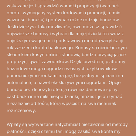
wskazane jest sprawdzić warunki propozycji (warunek
obrotu, wymagany system kodowania promocji, termin
ważności bonusu) i porównać różne rodzaje bonusów.
Jeśli dzierżysz taką możliwość, owo możesz sprawdzić
najświeższe bonusy i wybrać dla mojej dziurki ten wraz z
najniższym wagerem i i podstawową metodą weryfikacji
rok założenia konta bankowego. Bonusy są nieodłącznym
składnikiem kasyn online i stanowią bardzo przyciągające
propozycji gwoli zawodników. Dzięki przedtem, platformy
hazardowe mogą nagrodzić własnych użytkowników
pomocniczymi środkami na grę, bezpłatnymi spinami na
automatach, a nawet ekskluzywnymi nagrodami. Opcje
bonusu bez depozytu oferują również darmowe spiny,
cashback i inne miłe niespodzianki, możesz je otrzymać
niezależnie od ilości, którą wpłacisz na swe rachunek
rozliczeniowy.
Wpłaty są wytwarzane natychmiast niezależnie od metody
płatności, dzięki czemu fani mogą zasilić swe konta my