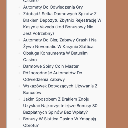
Casino?
Automaty Do Odwiedzenia Gry
Zdobądź Setka Darmowych Spinów Z
Brakiem Depozytu Zbytnio Rejestrację W
Kasynie Vavada (kod Bonusowy Nie
Jest Potrzebny)
Automaty Do Gier, Zabawy Crash I Na
Żywo Novomatic W Kasynie Slottica
Obsługa Konsumenta W Betunlim
Casino
Darmowe Spiny Coin Master
Różnorodność Automatów Do
Odwiedzenia Zabawy
Wskazówek Dotyczących Używania Z
Bonusów
Jakim Sposobem Z Brakiem Znoju
Uzyskać Najkorzystniejsze Bonusy 80
Bezpłatnych Spinów Bez Wpłaty?
Bonusy W Slottica Casino W Ymagają
Obrotu?