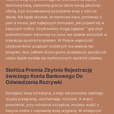
darmową kasą, zadowolą gracza także swoją jakością i
ofertą, a po konsekwencji pozostanie wraz z nimi na
dłużej. Nie będę ukrywał, że darmowa kasa, ponieważ o
pani a mowa, jest najlepszym bonusem, jaki pojawił się w
kasynach online. Użytkownicy mogą oglądać” “grę zbyt
pośrednictwem transmisji na żywo we zdalnie wchodzić w
interakcje spośród krupierem. W Polsce większość
użytkowników urządzeń mobilnych ma właśnie ten
program, lecz całkiem liczne grono posiadaczy sprzętu od
czasu Apple wydaje się wykluczonych spośród zabawy.
Slottica Premia Zbytnio Rejestrację
świeżego Konta Bankowego Do
Odwiedzenia Rozrywki
Dostajesz kasę od kasyna, a więc nie ponosisz żadnego
ryzyka przegranej, uruchamiając rozrywki. A wręcz
przeciwnie, przy odrobinie szczęścia, możesz wyjść z
kasyna online z naprawdę dużą wygraną. W niniejszym