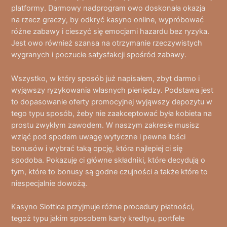
platformy. Darmowy nadprogram owo doskonała okazja
na rzecz graczy, by odkryć kasyno online, wypróbować
różne zabawy i cieszyć się emocjami hazardu bez ryzyka.
Jest owo również szansa na otrzymanie rzeczywistych
wygranych i poczucie satysfakcji spośród zabawy.
Wszystko, w który sposób już napisałem, zbyt darmo i
wyjąwszy ryzykowania własnych pieniędzy. Podstawa jest
to dopasowanie oferty promocyjnej wyjąwszy depozytu w
tego typu sposób, żeby nie zaakceptować była kobieta na
prostu zwykłym zawodem. W naszym zakresie musisz
wziąć pod spodem uwagę wytyczne i pewne ilości
bonusów i wybrać taką opcję, która najlepiej ci się
spodoba. Pokazuję ci główne składniki, które decydują o
tym, które to bonusy są godne czujności a także które to
niespecjalnie dowożą.
Kasyno Slottica przyjmuje różne procedury płatności,
tegoż typu jakim sposobem karty kredtyu, portfele