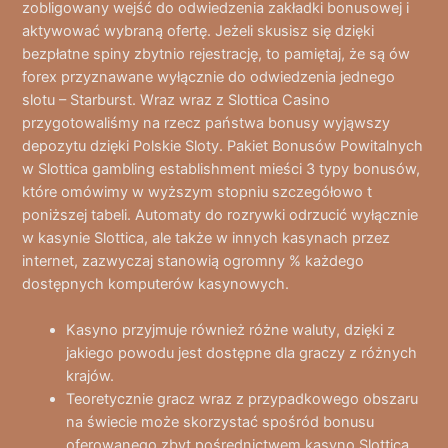
zobligowany wejść do odwiedzenia zakładki bonusowej i
aktywować wybraną ofertę. Jeżeli skusisz się dzięki
bezpłatne spiny zbytnio rejestrację, to pamiętaj, że są ów
forex przyznawane wyłącznie do odwiedzenia jednego
slotu – Starburst. Wraz wraz z Slottica Casino
przygotowaliśmy na rzecz państwa bonusy wyjąwszy
depozytu dzięki Polskie Sloty. Pakiet Bonusów Powitalnych
w Slottica gambling establishment mieści 3 typy bonusów,
które omówimy w wyższym stopniu szczegółowo t
poniższej tabeli. Automaty do rozrywki odrzucić wyłącznie
w kasynie Slottica, ale także w innych kasynach przez
internet, zazwyczaj stanowią ogromny % każdego
dostępnych komputerów kasynowych.
Kasyno przyjmuje również różne waluty, dzięki z
jakiego powodu jest dostępne dla graczy z różnych
krajów.
Teoretycznie gracz wraz z przypadkowego obszaru
na świecie może skorzystać spośród bonusu
oferowanego zbyt pośrednictwem kasyno Slottica.