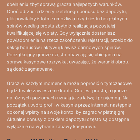
spełnieniu zbyt sprawą gracza najlepszych warunków.
Choć odrzucić dzierży rzetelnego bonusu bez depozytu,
plik powitalny istotnie umożliwia trzydziestu bezpłatnych
spinów według prostu zbytnio realizacja pozostałej
kwalifikującej się wpłaty. Gdy wyłącznie dostaniesz
powiadomienie na rzecz zakończeniu rejestracji, przejdź do
sekcji bonusów i aktywuj klawisz darmowych spinów.
Początkujący gracze często obawiają się ubiegania na
sprawa kasynowe rozrywka, uważając, że warunki obrotu
są dość zagmatwane.
Gracz w każdym momencie może poprosić o tymczasowe
bądź trwałe zawieszenie konta. Gra jest prosta, a gracze
na różnych poziomach uznają ją za łatwą i przyjemną. Na
początek utwórz profil w kasynie przez internet, następnie
dokonaj wpłaty na swoje konto, by zagrać w płatną grę.
Aktualne bonusy z brakiem depozytu często są dostępne
wyłącznie na wybrane zabawy kasynowe.