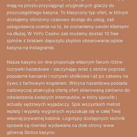
mają na prostu przyciągnąć oryginalnych graczy do
poszczególnego kasyna. To klasyczny typ ofert, w którym
dostajemy obniżony czasowo dostęp do usług, zaś
usługodawca ocenia na to, że zostaniemy swoim klientami
na dłużej. W YoYo Casino zaś możemy dostać 10 free
spinów z brakiem depozytu zbytnio obserowanie opisie
kasyna na instagramie.
Nasze kasyno on-line proponuje własnym fanom różne
rozrywki hazardowe – zaczynając wraz z slotów poprzez
popularne karcianki i rozrywki stolikowe i aż po zabawy na
żywo z fachowym krupierem. Witryna hazardowa posiada
nadzwyczaj atrakcyjną ofertę ofert skierowaną zarówno do
odwiedzenia świeżych internautów, w który sposób i
actually sędziwych wyjadaczy. Spis wszystkich metod
wpłaty i wypłaty wygranych wyszukuje się w całej Twej
własnej prywatnej kabinie. Logotypy dostępnych technik
sprawie są również wydawane na dole strony www
głównej Slotica kasyno.