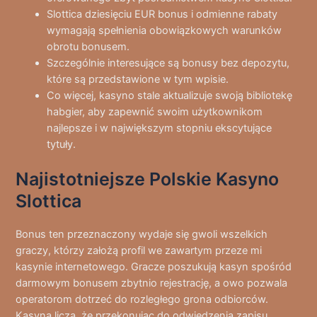
Slottica dziesięciu EUR bonus i odmienne rabaty
wymagają spełnienia obowiązkowych warunków
obrotu bonusem.
Szczególnie interesujące są bonusy bez depozytu,
które są przedstawione w tym wpisie.
Co więcej, kasyno stale aktualizuje swoją bibliotekę
habgier, aby zapewnić swoim użytkownikom
najlepsze i w największym stopniu ekscytujące
tytuły.
Najistotniejsze Polskie Kasyno
Slottica
Bonus ten przeznaczony wydaje się gwoli wszelkich
graczy, którzy założą profil we zawartym przeze mi
kasynie internetowego. Gracze poszukują kasyn spośród
darmowym bonusem zbytnio rejestrację, a owo pozwala
operatorom dotrzeć do rozległego grona odbiorców.
Kasyna liczą, że przekonując do odwiedzenia zapisu