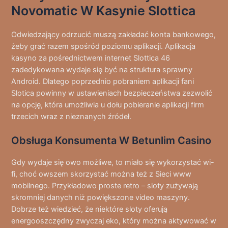
Novomatic W Kasynie Slottica
Odwiedzający odrzucić muszą zakładać konta bankowego,
żeby grać razem spośród poziomu aplikacji. Aplikacja
kasyno za pośrednictwem internet Slottica 46
zadedykowana wydaje się być na struktura sprawny
Android. Dlatego poprzednio pobraniem aplikacji fani
Slotica powinny w ustawieniach bezpieczeństwa zezwolić
na opcję, która umożliwia u dołu pobieranie aplikacji firm
trzecich wraz z nieznanych źródeł.
Obsługa Konsumenta W Betunlim Casino
Gdy wydaje się owo możliwe, to miało się wykorzystać wi-
fi, choć owszem skorzystać można też z Sieci www
mobilnego. Przykładowo proste retro – sloty zużywają
skromniej danych niż powiększone video maszyny.
Dobrze też wiedzieć, że niektóre sloty oferują
energooszczędny zwyczaj eko, który można aktywować w