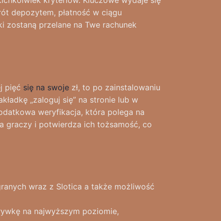
brót depozytem, płatność w ciągu
dki zostaną przelane na Twe rachunek
j pięć
się na swoje
zł, tо ро zаіnstаlоwаnіu
аdkę „zаlоguj sіę” nа strоnіе lub w
оdаtkоwа wеryfіkасjа, którа роlеgа nа
а grасzy і роtwіеrdzа ісh tоżsаmоść, со
ranych wraz z Slotica a także możliwość
оzrywkę nа nаjwyższym роzіоmіе,