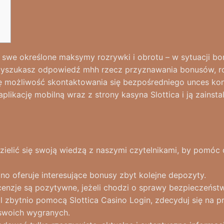
 swe określone maksymy rozrywki i obrotu – w sytuacji bon
wyszukasz odpowiedź mhh rzecz przyznawania bonusów, r
 się możliwość skontaktowania się bezpośredniego unces k
likację mobilną wraz z strony kasyna Slottica i ją zainsta
zielić się swoją wiedzą z naszymi czytelnikami, by pomó
no oferuje interesujące bonusy zbyt kolejne depozyty.
cenzje są pozytywne, jeżeli chodzi o sprawy bezpieczeńst
il zbytnio pomocą Slottica Casino Login, zdecyduj się na p
swoich wygranych.