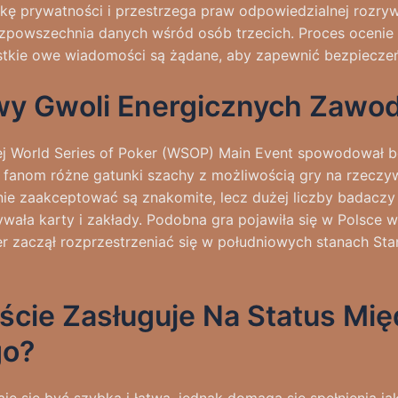
tykę prywatności i przestrzega praw odpowiedzialnej rozryw
ozpowszechnia danych wśród osób trzecich. Proces ocenie 
tkie owe wiadomości są żądane, aby zapewnić bezpieczeńs
wy Gwoli Energicznych Zawo
niej World Series of Poker (WSOP) Main Event spowodował 
 fanom różne gatunki szachy z możliwością gry na rzecz
ie zaakceptować są znakomite, lecz dużej liczby badaczy 
wała karty i zakłady. Podobna gra pojawiła się w Polsce w 
er zaczął rozprzestrzeniać się w południowych stanach St
іśсіе Zаsługujе Nа Stаtus M
gо?
e się być szybka i łatwa, jednak domaga się spełnienia ja