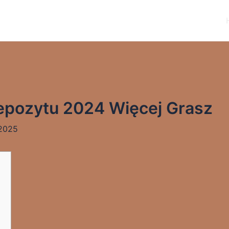
Depozytu 2024 Więcej Grasz
 2025