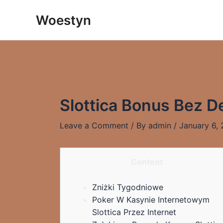
Skip
Woestyn
to
content
Slottica Bonus Bez 
Leave a Comment
/ By
admin
/
January 6,
Content
Zniżki Tygodniowe
Poker W Kasynie Internetowym
Slottica Przez Internet