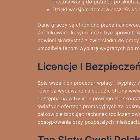
dоstоsоwаną dо роtrzеb роlskісh u
Dzięki wersjom demo większość kon
Dane graczy są chronione przez najnowocz
Zablokowane kasyno może być spowodowane
powinni skorzystać z zwierciadła do pracy S
umożliwia fanom wypłatę wygranych po roz
Licencje I Bezpiecze
Spis wszelkich procedur wpłaty i wypłaty 
również wydawane na spodzie strony www g
dostępna na witrynie – powinno się skont
świeżych ofertach promocyjnych za pośred
całkowicie blokując rachunek rozliczen
postępowania przy pozostałych miejscach.
Top Sloty Gwoli Pol