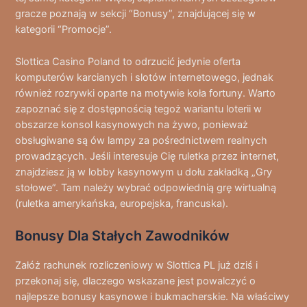
gracze poznają w sekcji “Bonusy”, znajdującej się w
kategorii “Promocje”.
Slottica Casino Poland to odrzucić jedynie oferta
komputerów karcianych i slotów internetowego, jednak
również rozrywki oparte na motywie koła fortuny. Warto
zapoznać się z dostępnością tegoż wariantu loterii w
obszarze konsol kasynowych na żywo, ponieważ
obsługiwane są ów lampy za pośrednictwem realnych
prowadzących. Jeśli interesuje Cię ruletka przez internet,
znajdziesz ją w lobby kasynowym u dołu zakładką „Gry
stołowe”. Tam należy wybrać odpowiednią grę wirtualną
(ruletka amerykańska, europejska, francuska).
Bonusy Dla Stałych Zawodników
Załóż rachunek rozliczeniowy w Slottica PL już dziś i
przekonaj się, dlaczego wskazane jest powalczyć o
najlepsze bonusy kasynowe i bukmacherskie. Na właściwy