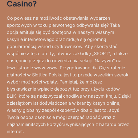
Casino?
Co powiesz na możliwość obstawiania wydarzeń
sportowych w toku pierwotnego odbywania się? Taka
opcja emituje się być dostępna w naszym własnym
kasynie internetowego oraz raduje się ogromną
popularnością wśród użytkowników. Aby skorzystać
wspólnie z tejże oferty, otwórz zakładkę „SPORT”, a także
następnie przejdź do odwiedzenia sekcji „Na żywo” na
lewej stronie www www. Przygotowane dla Cię strategie
płatności w Slottica Polska jest to przede wszelkim szeroki
wybór możności wpłaty. Pamiętaj, że możesz
błyskawicznie wpłacić depozyt tuż przy użyciu kodów
BLIK, które są nadzwyczaj chodliwe w naszym kraju. Dzięki
dziesiątkom lat doświadczenia w branży kasyn online,
własny globalny zespół ekspertów dba o jest to, abyś
Twoja osoba osobiście mógł czerpać radość wraz z
najznamienitszych korzyści wynikających z hazardu przez
internet.