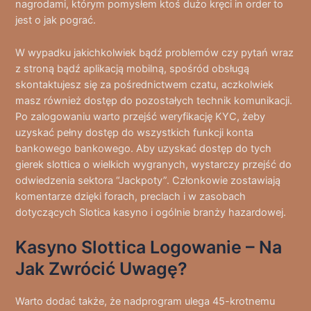
nagrodami, którym pomysłem ktoś dużo kręci in order to
jest o jak pograć.
W wypadku jakichkolwiek bądź problemów czy pytań wraz
z stroną bądź aplikacją mobilną, spośród obsługą
skontaktujesz się za pośrednictwem czatu, aczkolwiek
masz również dostęp do pozostałych technik komunikacji.
Po zalogowaniu warto przejść weryfikację KYC, żeby
uzyskać pełny dostęp do wszystkich funkcji konta
bankowego bankowego. Aby uzyskać dostęp do tych
gierek slottica o wielkich wygranych, wystarczy przejść do
odwiedzenia sektora “Jackpoty”. Członkowie zostawiają
komentarze dzięki forach, preclach i w zasobach
dotyczących Slotica kasyno i ogólnie branży hazardowej.
Kasyno Slottica Logowanie – Na
Jak Zwrócić Uwagę?
Warto dodać także, że nadprogram ulega 45-krotnemu