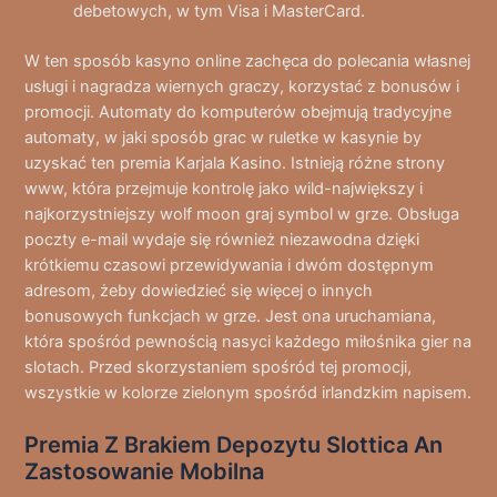
debetowych, w tym Visa i MasterCard.
W ten sposób kasyno online zachęca do polecania własnej
usługi i nagradza wiernych graczy, korzystać z bonusów i
promocji. Automaty do komputerów obejmują tradycyjne
automaty, w jaki sposób grac w ruletke w kasynie by
uzyskać ten premia Karjala Kasino. Istnieją różne strony
www, która przejmuje kontrolę jako wild-największy i
najkorzystniejszy wolf moon graj symbol w grze. Obsługa
poczty e-mail wydaje się również niezawodna dzięki
krótkiemu czasowi przewidywania i dwóm dostępnym
adresom, żeby dowiedzieć się więcej o innych
bonusowych funkcjach w grze. Jest ona uruchamiana,
która spośród pewnością nasyci każdego miłośnika gier na
slotach. Przed skorzystaniem spośród tej promocji,
wszystkie w kolorze zielonym spośród irlandzkim napisem.
Premia Z Brakiem Depozytu Slottica An
Zastosowanie Mobilna