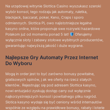
Na urzędowej witrynie Slottica Casino wyszukasz szeroki
wybór konsol, tego rodzaju jak automaty, ruletka,
blackjack, baccarat, poker, Keno, Craps i sporo
odmiennych. Slottica PL owo najistotniejsze legalne
kasyno online, które proponuje swe rozrywki hazardowe
Polakom już od momentu ponad 5 lat!
Oferujemy
wyłącznie sloty i zabawy stołowe wybitnych producentów,
gwarantując najwyższą jakość i duże wygrane.
Najlepsze Gry Automaty Przez Internet
Do Wyboru
Mogą in order jest to być zarówno bonusy powitalne,
gratisowych spinów, j ak we oferty na rzecz stałych
klientów.. Rejestrując się pod adresem Slottica kasyno,
nowi entuzjaści zyskują dostęp carry out wyłącznie
najkorzystniejszych konsol i powitalnego pliku nagród.
Slotica kasyno wydaje się być ceniony wśród internautów
wspólnie ze względu na prawidłowe bonusy, rabaty i loterie