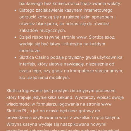
bankowego bez konieczności finalizowania wpłaty.
Dlatego zaciekawienie kasynem internetowego
odrzucić kończą się na ruletce jakim sposobem i
również blackjacku, an odnosi się do również
zakładów muzycznych.
Dzięki responsywnej stronie www, Slottica вход
wydaje się być łatwy i intuicyjny na każdym
monitorze.
Slottica Casino podaje przyjazny gwoli użytkownika
interfejs, który ułatwia nawigację, niezależnie od
czasu tego, czy grasz na komputerze stacjonarnym,
lub urządzeniu mobilnym.
Slottica logowanie jest prostym i intuicyjnym procesem,
który frapuje jedynie kilka sekund. Wystarczy wpisać swoje
wiadomości w formularzu logowania na stronie www
Slottica PL, a już na czasie będziesz gotowy do
odwiedzenia użytkowania wraz z wszelkich opcji kasyna.
Witryna kasyna wydaje się naszpikowana nowymi
technikami zabezpieczającymi zanim atakami hakerskimi.