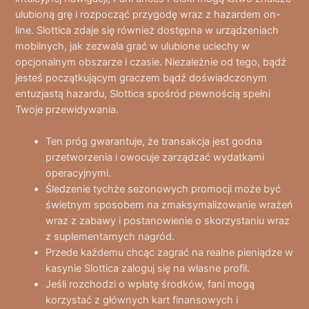
ulubioną grę i rozpocząć przygodę wraz z hazardem on-
line. Slottica zdaje się również dostępna w urządzeniach
mobilnych, jak zezwala grać w ulubione uciechy w
opcjonalnym obszarze i czasie. Niezależnie od tego, bądź
jesteś początkującym graczem bądź doświadczonym
entuzjastą hazardu, Slottica spośród pewnością spełni
Twoje przewidywania.
Ten próg gwarantuje, że transakcja jest godna
przetworzenia i owocuje zarządzać wydatkami
operacyjnymi.
Śledzenie tychże sezonowych promocji może być
świetnym sposobem na zmaksymalizowanie wrażeń
wraz z zabawy i postanowienie o skorzystaniu wraz
z suplementarnych nagród.
Przede każdemu chcąc zagrać na realne pieniądze w
kasynie Slottica zaloguj się na własne profil.
Jeśli rozchodzi o wpłatę środków, fani mogą
korzystać z głównych kart finansowych i