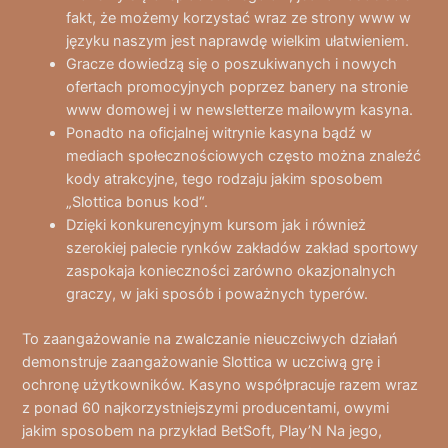
fakt, że możemy korzystać wraz ze strony www w
języku naszym jest naprawdę wielkim ułatwieniem.
Gracze dowiedzą się o poszukiwanych i nowych
ofertach promocyjnych poprzez banery na stronie
www domowej i w newsletterze mailowym kasyna.
Ponadto na oficjalnej witrynie kasyna bądź w
mediach społecznościowych często można znaleźć
kody atrakcyjne, tego rodzaju jakim sposobem
„Slottica bonus kod“.
Dzięki konkurencyjnym kursom jak i również
szerokiej palecie rynków zakładów zakład sportowy
zaspokaja konieczności zarówno okazjonalnych
graczy, w jaki sposób i poważnych typerów.
To zaangażowanie na zwalczanie nieuczciwych działań
demonstruje zaangażowanie Slottica w uczciwą grę i
ochronę użytkowników. Kasyno współpracuje razem wraz
z ponad 60 najkorzystniejszymi producentami, owymi
jakim sposobem na przykład BetSoft, Play’N Na jego,