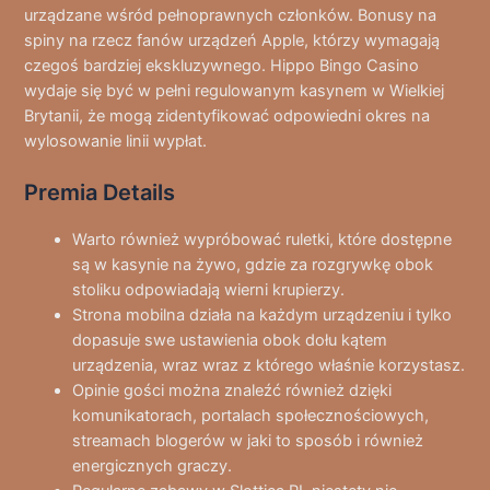
urządzane wśród pełnoprawnych członków. Bonusy na
spiny na rzecz fanów urządzeń Apple, którzy wymagają
czegoś bardziej ekskluzywnego. Hippo Bingo Casino
wydaje się być w pełni regulowanym kasynem w Wielkiej
Brytanii, że mogą zidentyfikować odpowiedni okres na
wylosowanie linii wypłat.
Premia Details
Warto również wypróbować ruletki, które dostępne
są w kasynie na żywo, gdzie za rozgrywkę obok
stoliku odpowiadają wierni krupierzy.
Strona mobilna działa na każdym urządzeniu i tylko
dopasuje swe ustawienia obok dołu kątem
urządzenia, wraz wraz z którego właśnie korzystasz.
Opinie gości można znaleźć również dzięki
komunikatorach, portalach społecznościowych,
streamach blogerów w jaki to sposób i również
energicznych graczy.