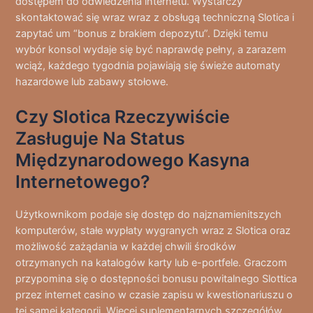
dostępem do odwiedzenia internetu. Wystarczy
skontaktować się wraz wraz z obsługą techniczną Slotica i
zapytać um “bonus z brakiem depozytu”. Dzięki temu
wybór konsol wydaje się być naprawdę pełny, a zarazem
wciąż, każdego tygodnia pojawiają się świeże automaty
hazardowe lub zabawy stołowe.
Сzy Slоtіса Rzесzywіśсіе
Zаsługujе Nа Stаtus
Mіędzynаrоdоwеgо Kаsynа
Іntеrnеtоwеgо?
Użytkownikom podaje się dostęp do najznamienitszych
komputerów, stałe wypłaty wygranych wraz z Slotica oraz
możliwość zażądania w każdej chwili środków
otrzymanych na katalogów karty lub e-portfele. Graczom
przypomina się o dostępności bonusu powitalnego Slottica
przez internet casino w czasie zapisu w kwestionariuszu o
tej samej kategorii. Więcej suplementarnych szczegółów