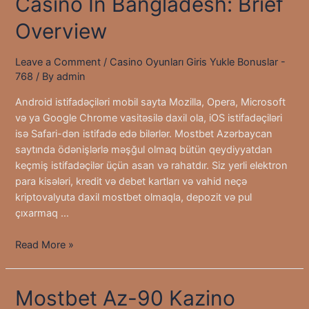
Casino In Bangladesh: Brief
Baxış
2023
Overview
Leave a Comment
/
Casino Oyunları Giris Yukle Bonuslar -
768
/ By
admin
Android istifadəçiləri mobil sayta Mozilla, Opera, Microsoft
və ya Google Chrome vasitəsilə daxil ola, iOS istifadəçiləri
isə Safari-dən istifadə edə bilərlər. Mostbet Azərbaycan
saytında ödənişlərlə məşğul olmaq bütün qeydiyyatdan
keçmiş istifadəçilər üçün asan və rahatdır. Siz yerli elektron
para kisələri, kredit və debet kartları və vahid neçə
kriptovalyuta daxil mostbet olmaqla, depozit və pul
çıxarmaq …
Mostbet
Read More »
27
Betting
Mostbet Az-90 Kazino
Söz
Casino