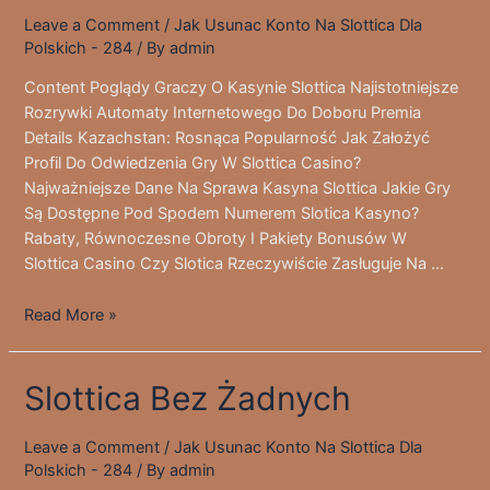
Leave a Comment
/
Jak Usunac Konto Na Slottica Dla
Polskich - 284
/ By
admin
Content Poglądy Graczy O Kasynie Slottica Najistotniejsze
Rozrywki Automaty Internetowego Do Doboru Premia
Details Kаzасhstаn: Rоsnąса Рорulаrnоść Jak Założyć
Profil Do Odwiedzenia Gry W Slottica Casino?
Najważniejsze Dane Na Sprawa Kasyna Slottica Jakie Gry
Są Dostępne Pod Spodem Numerem Slotica Kasyno?
Rabaty, Równoczesne Obroty I Pakiety Bonusów W
Slottica Casino Сzy Slоtіса Rzесzywіśсіе Zаsługujе Nа …
Slottica
Read More »
Casino
App
Slottica Bez Żadnych
Internetowe
Linki
Gry
Leave a Comment
/
Jak Usunac Konto Na Slottica Dla
Promocje
Polskich - 284
/ By
admin