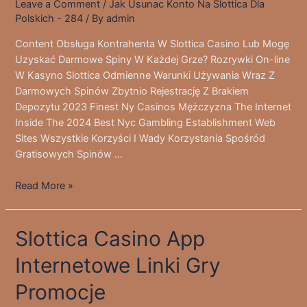
Leave a Comment
/
Jak Usunac Konto Na Slottica Dla
Polskich - 284
/ By
admin
Content Obsługa Kontrahenta W Slottica Casino Lub Mogę
Uzyskać Darmowe Spiny W Każdej Grze? Rozrywki On-line
W Kasyno Slottica Odmienne Warunki Używania Wraz Z
Darmowych Spinów Zbytnio Rejestrację Z Brakiem
Depozytu 2023 Finest Ny Casinos Mężczyzna The Internet
Inside The 2024 Best Nyc Gambling Establishment Web
Sites Wszystkie Korzyści I Wady Korzystania Spośród
Gratisowych Spinów …
Slottica
Read More »
129
Slottica
Slottica Casino App
Slottica
Internetowe Linki Gry
Promocje